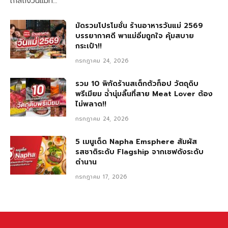
ใกล้ถึงวันแม่ที…
มัดรวมโปรโมชั่น ร้านอาหารวันแม่ 2569
บรรยากาศดี พาแม่อิ่มถูกใจ คุ้มสบาย
กระเป๋า!!
กรกฎาคม 24, 2026
รวม 10 พิกัดร้านสเต็กตัวท็อป วัตถุดิบ
พรีเมียม ฉ่ำนุ่มลิ้นที่สาย Meat Lover ต้อง
ไม่พลาด!!
กรกฎาคม 24, 2026
5 เมนูเด็ด Napha Emsphere สัมผัส
รสชาติระดับ Flagship จากเชฟดังระดับ
ตำนาน
กรกฎาคม 17, 2026