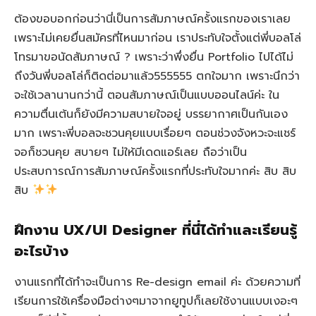
ต้องขอบอกก่อนว่านี่เป็นการสัมภาษณ์ครั้งแรกของเราเลย
เพราะไม่เคยยื่นสมัครที่ไหนมาก่อน เราประทับใจตั้งแต่พี่บอลโล่
โทรมาขอนัดสัมภาษณ์ ? เพราะว่าพึ่งยื่น Portfolio ไปได้ไม่
ถึงวันพี่บอลโล่ก็ติดต่อมาแล้ว555555 ตกใจมาก เพราะนึกว่า
จะใช้เวลานานกว่านี้ ตอนสัมภาษณ์เป็นแบบออนไลน์ค่ะ ใน
ความตื่นเต้นก็ยังมีความสบายใจอยู่ บรรยากาศเป็นกันเอง
มาก เพราะพี่บอลจะชวนคุยแบบเรื่อยๆ ตอนช่วงจังหวะจะแชร์
จอก็ชวนคุย สบายๆ ไม่ให้มีเดดแอร์เลย ถือว่าเป็น
ประสบการณ์การสัมภาษณ์ครั้งแรกที่ประทับใจมากค่ะ สิบ สิบ
สิบ
ฝึกงาน UX/UI Designer ที่นี่ได้ทำและเรียนรู้
อะไรบ้าง
งานแรกที่ได้ทำจะเป็นการ Re-design email ค่ะ ด้วยความที่
เรียนการใช้เครื่องมือต่างๆมาจากยูทูปก็เลยใช้งานแบบเงอะๆ