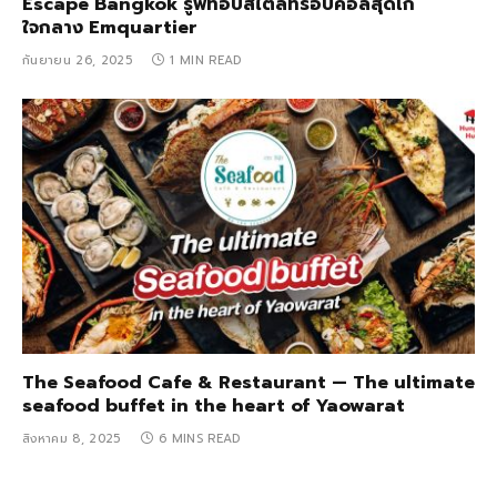
Escape Bangkok รูฟท็อปสไตล์ทรอปิคอลสุดเก๋
ใจกลาง Emquartier
กันยายน 26, 2025
1 MIN READ
The Seafood Cafe & Restaurant — The ultimate
seafood buffet in the heart of Yaowarat
สิงหาคม 8, 2025
6 MINS READ