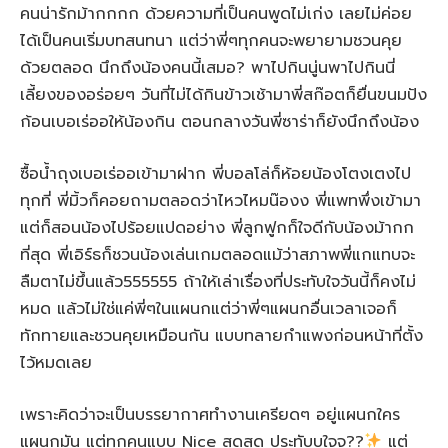
คนน่ารักม้ากกกก ด้วยความที่เป็นคนพูดไม่เก่ง เลยไม่ค่อย
ได้เป็นคนเริ่มบทสนทนา แต่ว่าพี่ๆทุกคนจะพยายามชวนคุย
ด้วยตลอด นึกถึงน้องคนนี้เสมอ? พาไปกินนู่นพาไปกินนี่
เลี้ยงของอร่อยๆ วันที่ไม่ได้กินข้าวเช้ามาพี่สก๊อตก็ยื่นขนมปัง
ก้อนเบอเร่ออให้น้องกิน ตอนกลางวันพี่ซาร่าก็ยังนึกถึงน้อง
ซื้อน้ำถุงเบอเร่ออเข้ามาฝาก พี่บอลโล่ก็ห้อยน้องโตงเตงไป
ทุกที่ พี่มิ้วก็คอยถามตลอดว่าไหวไหมน๊องง พี่แพทพึ่งเข้ามา
แต่ก็สอนน้องไปร้อยแปดอย่าง พี่ลูกฟูกก็ใจดีกับน้องม้ากก
ที่สุด พี่เอิร์ธก็ชวนน้องเล่นเกมตลอดแม้ว่าสภาพพี่แกแทบจะ
ลืมตาไม่ขึ้นแล้ว555555 ถ้าให้เล่าเรื่องที่ประทับใจวันนี้ก็คงไม่
หมด แล้วไม่ใช่แค่พี่ๆในแผนกแต่ว่าพี่ๆแผนกอื่นเวลาเจอก็
ทักทายและชวนคุยเหมือนกัน แบบทลายกำแพงก่อนหน้าที่ตั้ง
ไว้หมดเลย
เพราะคิดว่าจะเป็นบรรยากาศทำงานเครียดๆ อยู่แผนกใคร
แผนกมัน แต่ทุกคนแบบ Nice สุดสุด ประทับบใจจ??
แต่