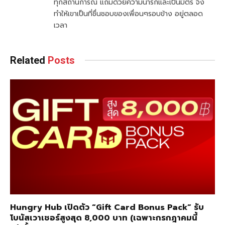
ทุกสถานการณ์ แถมด้วยความน่ารักและเป็นมิตร จึง
ทำให้เขาเป็นที่ชื่นชอบของเพื่อนๆรอบข้าง อยู่ตลอด
เวลา
Related
Posts
Hungry Hub เปิดตัว “Gift Card Bonus Pack” รับ
โบนัสเวาเชอร์สูงสุด 8,000 บาท (เฉพาะกรกฎาคมนี้