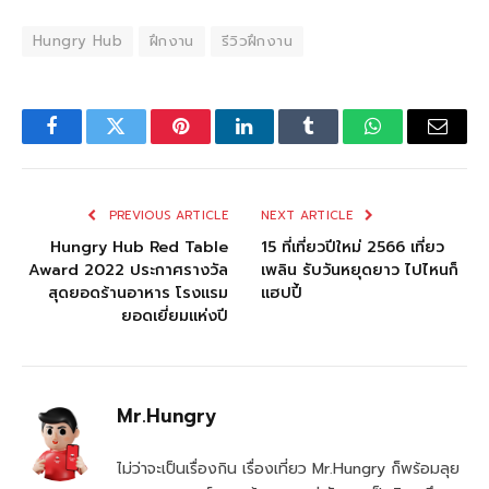
Hungry Hub
ฝึกงาน
รีวิวฝึกงาน
Facebook
Twitter
Pinterest
LinkedIn
Tumblr
WhatsApp
Email
PREVIOUS ARTICLE
NEXT ARTICLE
Hungry Hub Red Table
15 ที่เที่ยวปีใหม่ 2566 เที่ยว
Award 2022 ประกาศรางวัล
เพลิน รับวันหยุดยาว ไปไหนก็
สุดยอดร้านอาหาร โรงแรม
แฮปปี้
ยอดเยี่ยมแห่งปี
Mr.Hungry
ไม่ว่าจะเป็นเรื่องกิน เรื่องเที่ยว Mr.Hungry ก็พร้อมลุย