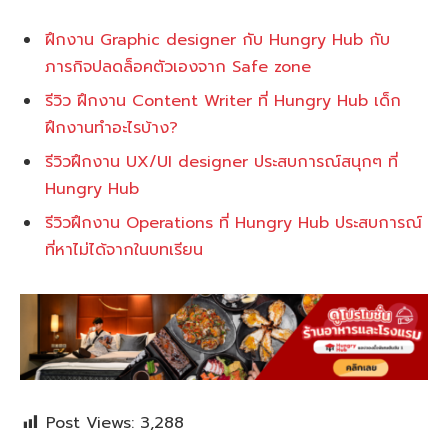
ฝึกงาน Graphic designer กับ Hungry Hub กับ
ภารกิจปลดล็อคตัวเองจาก Safe zone
รีวิว ฝึกงาน Content Writer ที่ Hungry Hub เด็ก
ฝึกงานทำอะไรบ้าง?
รีวิวฝึกงาน UX/UI designer ประสบการณ์สนุกๆ ที่
Hungry Hub
รีวิวฝึกงาน Operations ที่ Hungry Hub ประสบการณ์
ที่หาไม่ได้จากในบทเรียน
Post Views:
3,288