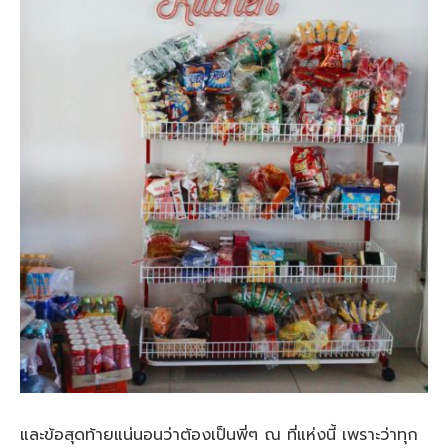
และข้อสุดท้ายแน่นอนว่าต้องเป็นพี่ๆ ณ ที่แห่งนี้ เพราะว่าทุก