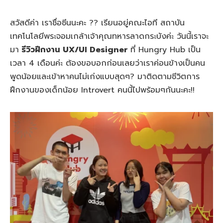
สวัสดีค่า เราชื่อซีนนะคะ ?? เรียนอยู่คณะไอที สถาบัน
เทคโนโลยีพระจอมเกล้าเจ้าคุณทหารลาดกระบังค่ะ วันนี้เราจะ
มา
รีวิวฝึกงาน UX/UI Designer
ที่ Hungry Hub เป็น
เวลา 4 เดือนค่ะ ต้องขอบอกก่อนเลยว่าเราค่อนข้างเป็นคน
พูดน้อยและเข้าหาคนไม่เก่งแบบสุดๆ? มาติดตามชีวิตการ
ฝึกงานของเด็กน้อย Introvert คนนี้ไปพร้อมๆกันนะคะ!!