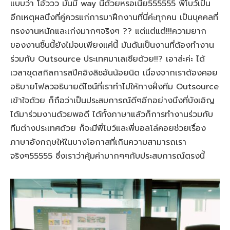
แบบว่า โอ้ววว มันมี way นี้ด้วยหรอเนี่ย555555 พี่โบว์เป็น
อีกเหตุผลนึงที่คู่ควรแก่การมาฝึกงานที่นี่ค่ะทุกคน เป็นบุคคลที่
ทรงงานหนักและเก่งมากๆจริงๆ ?? แต่แต่แต่!!!ความยาก
ของงานชิ้นนี้ยังไม่จบเพียงแค่นี้ มันดันเป็นงานที่ต้องทำงาน
ร่วมกับ Outsource ประเทศมาเลเซียด้วย!!? เอาล่ะค่ะ ได้
เวลาขุดสกิลการสปีคอิงลิชอันน้อยนิด เนื่องจากเราต้องคอย
อธิบายโฟลวอธิบายดีไซน์ที่เราทำไปให้ทางฝั่งทีม Outsource
เข้าใจด้วย ก็ถือว่าเป็นประสบการณ์ดีๆอีกอย่างนึงที่บังเอิญ
ได้มาร่วมงานด้วยพอดี ได้ทั้งภาษาแล้วก็การทำงานร่วมกับ
ทีมต่างประเทศด้วย ก็จะมีพี่โบว์และพี่บอลโล่คอยช่วยเรื่อง
ภาษาอังกฤษให้ในบางโอกาสที่เกินความสามารถเรา
จริงๆ55555 ซึ่งเราว่าคุ้มค่ามากๆๆกับประสบการณ์ตรงนี้