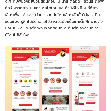
งะๆ ก็มีพี่มิ้วคอยช่วยสอนคอยแนะนำให้ตลอด? ส่วนใหญ่พี่ๆ
ก็จะให้เราออกแบบเอาเองได้เลย และถ้ามีดีไซน์ไหนที่ต้อง
เลือกพี่เขาก็จะถามว่าเราชอบอันไหนเลือกอันนั้นได้เลย คือ
แบบแงง รู้สึกได้รับความไว้วางใจแม้จะเป็นแค่เด็กฝึกงานตัว
น้อยๆ??? และรู้สึกดีใจมากๆตอนที่ได้เห็นพี่ๆเอางานที่เรา
ดีไซน์ไปใช้จริงๆ