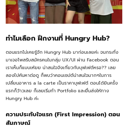
ทำไมเลือก ฝึกงานที่ Hungry Hub?
ตอนแรกไม่เคยรู้จัก Hungry Hub มาก่อนเลยค่ะ จนกระทั่ง
มาเจอโพสรับสมัครคนในกลุ่ม UX/UI ผ่าน Facebook ตอน
เราเห็นก็แบบเห้ยย น่าสนใจจังเกี่ยวกับบุฟเฟต์หรอ?? เลย
ลองไปค้นหาต่อดู ก็พบว่าคอนเซปต์น่าสนใจมากๆในการ
เปลี่ยนอาหาร a la carte เป็นราคาบุฟเฟต์ ตอนได้ยินครั้ง
แรกก็ว้าวเลย ก็เลยเริ่มทำ Portfolio และยื่นส่งให้ทาง
Hungry Hub ค่ะ
ความประทับใจแรก (First Impression) ตอน
สัมภาษณ์