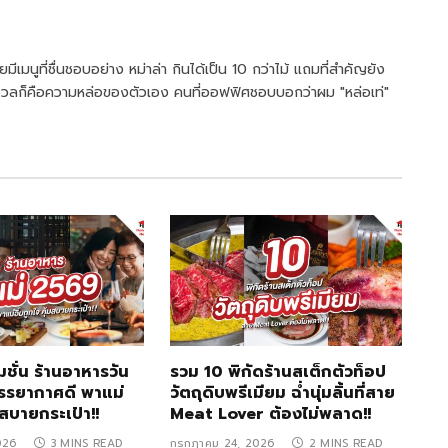
มีเมนูที่ชื่นชอบอย่าง หม่าล่า กินได้เป็น 10 กว่าไม้ แถมที่สำคัญยัง
นกังวลก็คือความหล่อของตัวเอง คนที่ออฟฟิศชอบบอกว่าผม "หล่อเท่"
ชั่น ร้านอาหารวัน
รวม 10 พิกัดร้านสเต็กตัวท็อป
รรยากาศดี พาแม่
วัตถุดิบพรีเมียม ฉ่ำนุ่มลิ้นที่สาย
้มสบายกระเป๋า!!
Meat Lover ต้องไม่พลาด!!
026
3 MINS READ
กรกฎาคม 24, 2026
2 MINS READ