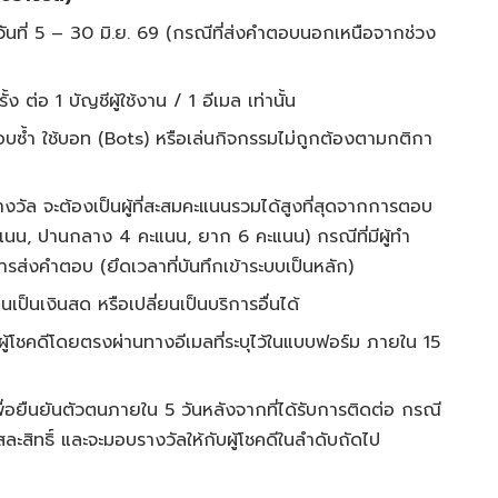
วันที่ 5 – 30 มิ.ย. 69 (กรณีที่ส่งคำตอบนอกเหนือจากช่วง
้ง ต่อ 1 บัญชีผู้ใช้งาน / 1 อีเมล เท่านั้น
ซ้ำ ใช้บอท (Bots) หรือเล่นกิจกรรมไม่ถูกต้องตามกติกา
รางวัล จะต้องเป็นผู้ที่สะสมคะแนนรวมได้สูงที่สุดจากการตอบ
แนน, ปานกลาง 4 คะแนน, ยาก 6 คะแนน) กรณีที่มีผู้ทำ
รส่งคำตอบ (ยึดเวลาที่บันทึกเข้าระบบเป็นหลัก)
ป็นเงินสด หรือเปลี่ยนเป็นบริการอื่นได้
ู้โชคดีโดยตรงผ่านทางอีเมลที่ระบุไว้ในแบบฟอร์ม ภายใน 15
เพื่อยืนยันตัวตนภายใน 5 วันหลังจากที่ได้รับการติดต่อ กรณี
สละสิทธิ์ และจะมอบรางวัลให้กับผู้โชคดีในลำดับถัดไป