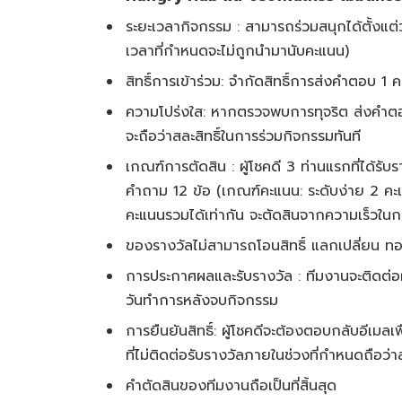
ระยะเวลากิจกรรม : สามารถร่วมสนุกได้ตั้งแต่
เวลาที่กำหนดจะไม่ถูกนำมานับคะแนน)
สิทธิ์การเข้าร่วม: จำกัดสิทธิ์การส่งคำตอบ 1 ครั
ความโปร่งใส: หากตรวจพบการทุจริต ส่งคำตอบ
จะถือว่าสละสิทธิ์ในการร่วมกิจกรรมทันที
เกณฑ์การตัดสิน : ผู้โชคดี 3 ท่านแรกที่ได้รับ
คำถาม 12 ข้อ (เกณฑ์คะแนน: ระดับง่าย 2 คะ
คะแนนรวมได้เท่ากัน จะตัดสินจากความเร็วในกา
ของรางวัลไม่สามารถโอนสิทธิ์ แลกเปลี่ยน ทอนเ
การประกาศผลและรับรางวัล : ทีมงานจะติดต่อผ
วันทำการหลังจบกิจกรรม
การยืนยันสิทธิ์: ผู้โชคดีจะต้องตอบกลับอีเมล
ที่ไม่ติดต่อรับรางวัลภายในช่วงที่กำหนดถือว่า
คำตัดสินของทีมงานถือเป็นที่สิ้นสุด