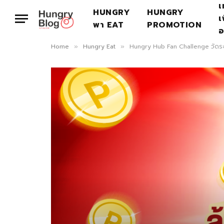
เ
HUNGRY
HUNGRY
เ
พา EAT
PROMOTION
อ
Home
Hungry Eat
Hungry Hub Fan Challenge วัดระดั
»
»