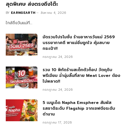
สุดพิเศษ ส่งตรงถึงโต๊ะ
BY
EARNGEARTH
สิงหาคม 4, 2026
ใกล้ถึงวันแม่ที…
มัดรวมโปรโมชั่น ร้านอาหารวันแม่ 2569
บรรยากาศดี พาแม่อิ่มถูกใจ คุ้มสบาย
กระเป๋า!!
กรกฎาคม 24, 2026
รวม 10 พิกัดร้านสเต็กตัวท็อป วัตถุดิบ
พรีเมียม ฉ่ำนุ่มลิ้นที่สาย Meat Lover ต้อง
ไม่พลาด!!
กรกฎาคม 24, 2026
5 เมนูเด็ด Napha Emsphere สัมผัส
รสชาติระดับ Flagship จากเชฟดังระดับ
ตำนาน
กรกฎาคม 17, 2026