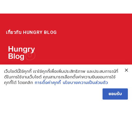
เกี่ยวกับ HUNGRY BLOG
แหล่งรวมข้อมูล ข่าวสาร เกี่ยวกับร้านอาหารและเรื่องกิน ไม่ว่าจะเป็น
เว็บไซต์นี้ใช้คุกกี้ เราใช้คุกกี้เพื่อเพิ่มประสิทธิภาพ และประสบการณ์ที่
ดีในการใช้งานเว็บไซต์ คุณสามารถเลือกตั้งค่าความยินยอมการใช้
รีวิว ชี้เป้า รวมถึงความรู้ต่างๆ ที่เราอยากแชร์!
คุกกี้ได้ โดยคลิก
การตั้งค่าคุกกี้
นโยบายความเป็นส่วนตัว
ไม่พอ เรายังมีความรู้เกี่ยวกับการทำร้านอาหาร เพื่อผู้ประกอบการ ที่
ยอมรับ
เดียวครบ เพราะเราคือผู้เชี่ยวชาญเรื่องความหิว
Hungry Blog โดย Hungry Hub
Facebook
Instagram
YouTube
TikTok