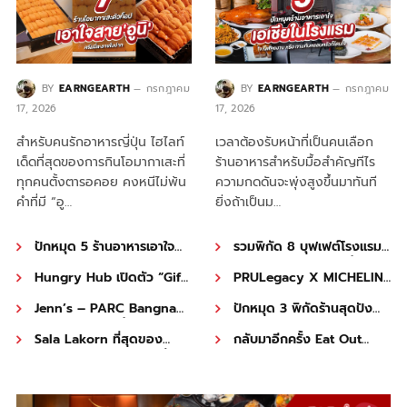
BY
EARNGEARTH
กรกฎาคม
BY
EARNGEARTH
กรกฎาคม
17, 2026
17, 2026
สำหรับคนรักอาหารญี่ปุ่น ไฮไลท์
เวลาต้องรับหน้าที่เป็นคนเลือก
เด็ดที่สุดของการกินโอมากาเสะที่
ร้านอาหารสำหรับมื้อสำคัญทีไร
ทุกคนตั้งตารอคอย คงหนีไม่พ้น
ความกดดันจะพุ่งสูงขึ้นมาทันที
คำที่มี “อู…
ยิ่งถ้าเป็นม…
ปักหมุด 5 ร้านอาหารเอาใจ
รวมพิกัด 8 บุฟเฟต์โรงแรม
สายคอนเทนต์ ดีไซน์ปัง ถ่าย
พรีเมียม กินหรู อิ่มไม่อั้นรับ
Hungry Hub เปิดตัว “Gift
PRULegacy X MICHELIN
รูปมุมไหนก็รอด
วันหยุด
Card Bonus Pack” รับ
Restaurants สิทธิพิเศษที่
Jenn’s – PARC Bangna
ปักหมุด 3 พิกัดร้านสุดปัง
โบนัสเวาเชอร์สูงสุด 8,000
เหนือระดับ พร้อมรับส่วนลด
คาเฟ่ไฮบริดเฮลตี้สไตล์ยุโรป
Traveler’S – The Salaya
บาท (เฉพาะกรกฎาคมนี้
2,000 บาท เมื่อจองร้าน
Sala Lakorn ที่สุดของ
กลับมาอีกครั้ง Eat Out
ที่สายกินและคู่ซี้สี่ขาต้องหลง
Leisure Park จากริมน้ำชิลๆ
เท่านั้น!)
อาหารมิชลินที่ร่วมรายการ
บุฟเฟต์นานาชาติ สไตล์กึ่ง
with Marriott Bonvoy x
รัก
สู่คาเฟ่แวนโก๊ะ และบุฟเฟต์
โรงละครริมแม่น้ำเจ้าพระยา
Hungry Hub สัมผัส
ติ่มซำจัดเต็ม!
ประสบการณ์มื้อสุดหรูทั่วไทย