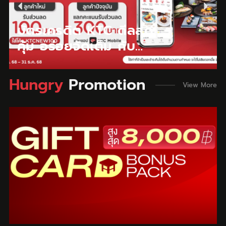
ดินเนอร์โรแมนติกกับ
บัตรเครดิต KTC ดีลสุด
HUNGRY HUB LINE
จองร้านเด็ด รับดีลสุด
คุ้มทะลุ ทุกเรื่องออนไลน์
ปล่อยจอยทุกโมเมนต์
ดินเนอร์โรแมนติกกับ
บัตรเครดิต KTC ดีลสุด
HUNGRY HUB รับไอเท
คุ้ม อร่อยจัดเต็ม กับ
GIFT มอบความสุขแทน
คุ้มทุกมื้อพิเศษ กับ โปร
แลกรับเครดิตเงินคืน
เรื่องออนไลน์ กับ บัตร
HUNGRY HUB รับไอเท
คุ้ม อร่อยจัดเต็ม กับ
มสุดพิเศษ AUDITION
HUNGRY HUB รับ
ใจ ให้เพื่อนง่ายๆ บนไลน์
โมชั่น UOB และ
สูงสุด 13% กับบัตร
เครดิตกรุงศรี แลกรับ
มสุดพิเศษ AUDITION
HUNGRY HUB รับ
DANCE&DATE ฟรี!
ส่วนลดสูงสุด 300
แชท ลดสูงสุด 50%
HUNGRY HUB
เครดิตกรุงศรี และ
เครดิตเงินคืนสูงสุด
DANCE&DATE ฟรี!
ส่วนลดสูงสุด 300
Hungry
Promotion
View More
บาท!
HUNGRY HUB
15%* เมื่อจองผ่าน
บาท!
HUNGRY HUB ​