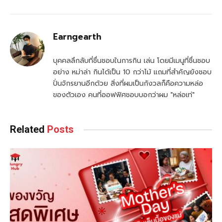
Earngearth
บุคคลลึกลับที่ชื่นชอบในการกิน เล่น โดยมีเมนูที่ชื่นชอบ
อย่าง หม่าล่า กินได้เป็น 10 กว่าไม้ แถมที่สำคัญยังชอบ
ปั่นจักรยานอีกด้วย สิ่งที่ผมเป็นกังวลก็คือความหล่อ
ของตัวเอง คนที่ออฟฟิศชอบบอกว่าผม "หล่อเท่"
Related
Posts