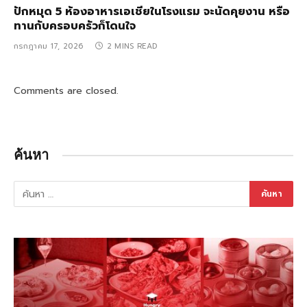
ปักหมุด 5 ห้องอาหารเอเชียในโรงแรม จะนัดคุยงาน หรือ
ทานกับครอบครัวก็โดนใจ
กรกฎาคม 17, 2026
2 MINS READ
Comments are closed.
ค้นหา