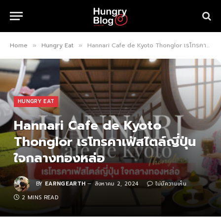
Home
Hungry Eat
Hannari Cafe de Kyoto Thonglor เรโทรคาเฟ่สไตล์ญี่ปุ่น ใจกลางทองหล่อ
»
»
HUNGRY EAT
Hannari Cafe de Kyoto
Thonglor เรโทรคาเฟ่สไตล์ญี่ปุ่น
ใจกลางทองหล่อ
BY
EARNGEARTH
สิงหาคม 2, 2024
ไม่มีความเห็น
2 MINS READ