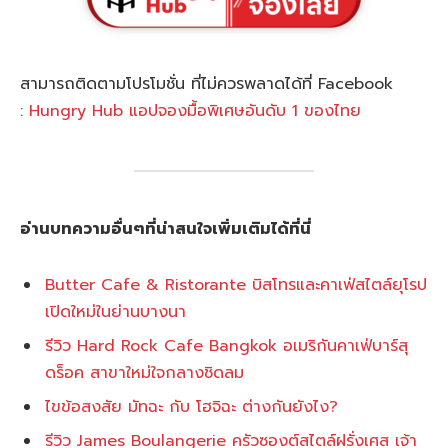
สามารถติดตามโปรโมชั่น ที่ไม่ควรพลาดได้ที่ Facebook
:
Hungry Hub แอปจองมื้อพิเศษอันดับ 1 ของไทย
อ่านบทความอื่นๆที่น่าสนใจเพิ่มเติมได้ที่นี่
Butter Cafe & Ristorante บิสโทรและคาเฟ่สไตล์ยุโรป
เปิดใหม่ในย่านบางนา
รีวิว Hard Rock Cafe Bangkok อเมริกันคาเฟ่บาร์สุ
ดร็อค สาขาใหม่ใจกลางชิดลม
ไขข้อสงสัย มัทฉะ กับ โฮจิฉะ ต่างกันยังไง?
รีวิว James Boulangerie ครัวซองต์สไตล์ฝรั่งเศส เจ้า