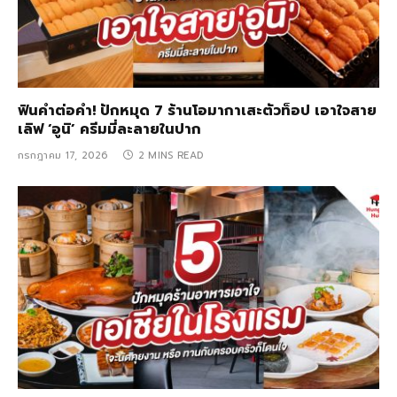
ฟินคำต่อคำ! ปักหมุด 7 ร้านโอมากาเสะตัวท็อป เอาใจสาย
เลิฟ ‘อูนิ’ ครีมมี่ละลายในปาก
กรกฎาคม 17, 2026
2 MINS READ