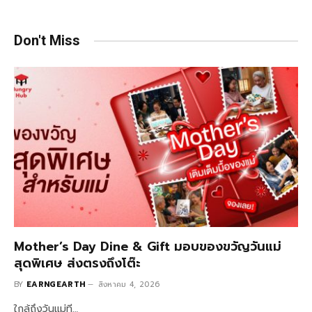
Don't Miss
Mother’s Day Dine & Gift มอบของขวัญวันแม่
สุดพิเศษ ส่งตรงถึงโต๊ะ
BY
EARNGEARTH
สิงหาคม 4, 2026
ใกล้ถึงวันแม่ที…