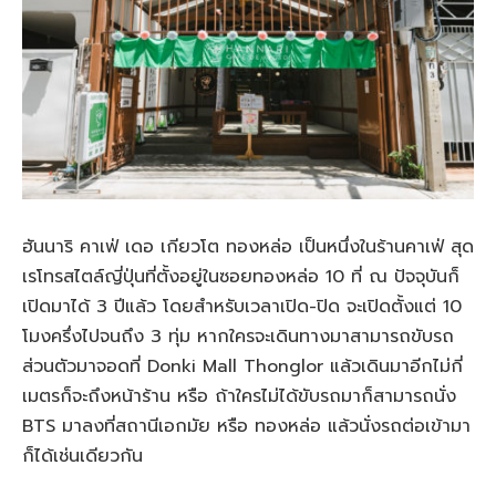
ฮันนาริ คาเฟ่ เดอ เกียวโต ทองหล่อ เป็นหนึ่งในร้านคาเฟ่ สุด
เรโทรสไตล์ญี่ปุ่นที่ตั้งอยู่ในซอยทองหล่อ 10 ที่ ณ ปัจจุบันก็
เปิดมาได้ 3 ปีแล้ว โดยสำหรับเวลาเปิด-ปิด จะเปิดตั้งแต่ 10
โมงครึ่งไปจนถึง 3 ทุ่ม หากใครจะเดินทางมาสามารถขับรถ
ส่วนตัวมาจอดที่ Donki Mall Thonglor แล้วเดินมาอีกไม่กี่
เมตรก็จะถึงหน้าร้าน หรือ ถ้าใครไม่ได้ขับรถมาก็สามารถนั่ง
BTS มาลงที่สถานีเอกมัย หรือ ทองหล่อ แล้วนั่งรถต่อเข้ามา
ก็ได้เช่นเดียวกัน