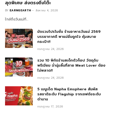
สุดพิเศษ ส่งตรงถึงโต๊ะ
BY
EARNGEARTH
สิงหาคม 4, 2026
ใกล้ถึงวันแม่ที…
มัดรวมโปรโมชั่น ร้านอาหารวันแม่ 2569
บรรยากาศดี พาแม่อิ่มถูกใจ คุ้มสบาย
กระเป๋า!!
กรกฎาคม 24, 2026
รวม 10 พิกัดร้านสเต็กตัวท็อป วัตถุดิบ
พรีเมียม ฉ่ำนุ่มลิ้นที่สาย Meat Lover ต้อง
ไม่พลาด!!
กรกฎาคม 24, 2026
5 เมนูเด็ด Napha Emsphere สัมผัส
รสชาติระดับ Flagship จากเชฟดังระดับ
ตำนาน
กรกฎาคม 17, 2026