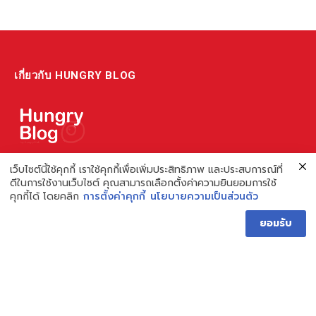
เกี่ยวกับ HUNGRY BLOG
แหล่งรวมข้อมูล ข่าวสาร เกี่ยวกับร้านอาหารและเรื่องกิน ไม่ว่าจะเป็น
เว็บไซต์นี้ใช้คุกกี้ เราใช้คุกกี้เพื่อเพิ่มประสิทธิภาพ และประสบการณ์ที่
ดีในการใช้งานเว็บไซต์ คุณสามารถเลือกตั้งค่าความยินยอมการใช้
รีวิว ชี้เป้า รวมถึงความรู้ต่างๆ ที่เราอยากแชร์!
คุกกี้ได้ โดยคลิก
การตั้งค่าคุกกี้
นโยบายความเป็นส่วนตัว
ไม่พอ เรายังมีความรู้เกี่ยวกับการทำร้านอาหาร เพื่อผู้ประกอบการ ที่
ยอมรับ
เดียวครบ เพราะเราคือผู้เชี่ยวชาญเรื่องความหิว
Hungry Blog โดย Hungry Hub
Facebook
Instagram
YouTube
TikTok