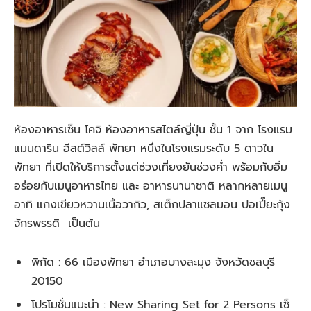
ห้องอาหารเซ็น โคจิ ห้องอาหารสไตล์ญี่ปุ่น ชั้น 1 จาก โรงแรม
แมนดาริน อีสต์วิลล์ พัทยา หนึ่งในโรงแรมระดับ 5 ดาวใน
พัทยา ที่เปิดให้บริการตั้งแต่ช่วงเที่ยงยันช่วงค่ำ พร้อมกับอิ่ม
อร่อยกับเมนูอาหารไทย และ อาหารนานาชาติ หลากหลายเมนู
อาทิ แกงเขียวหวานเนื้อวากิว, สเต็กปลาแซลมอน ปอเปี๊ยะกุ้ง
จักรพรรดิ เป็นต้น
พิกัด : 66 เมืองพัทยา อําเภอบางละมุง จังหวัดชลบุรี
20150
โปรโมชั่นแนะนำ : New Sharing Set for 2 Persons เซ็