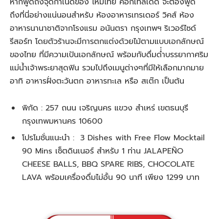
หากพูดถึงจุดกำเนิดของ ไหมไทย ค็อกเทลเด็ด จะต้องพูด
ถึงที่นี่อย่างแน่นอนสำหรับ ห้องอาหารเทรเดอร์ วิคส์ ห้อง
อาหารนานาชาติจากโรงแรม อนันตรา กรุงเทพฯ ริเวอร์ไซด์
รีสอร์ท โดยตัวร้านจะมีการตกแต่งด้วยไม้ตามแบบเอกลักษณ์
ของไทย ที่มีความเป้นเอกลักษณ์ พร้อมกับดื่มด่่ำบรรยากาศริม
แม่น้ำเจ้าพระยาสุดฟิน รวมไปถึงเมนูต่างๆที่มีให้เลือกมากมาย
อาทิ อาหารฝั่งตะวันตก อาหารทะเล หรือ สเต๊ก เป็นต้น
พิกัด : 257 ถนน เจริญนคร แขวง สำเหร่ เขตธนบุรี
กรุงเทพมหานคร 10600
โปรโมชั่นแนะนำ : 3 Dishes with Free Flow Mocktail
90 Mins เซ็ตดินเนอร์ สำหรับ 1 ท่าน JALAPEÑO
CHEESE BALLS, BBQ SPARE RIBS, CHOCOLATE
LAVA พร้อมเครื่องดื่มไม่อั้น 90 นาที เพียง 1299 บาท