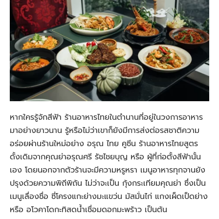
หากใครรู้จักสีฟ้า ร้านอาหารไทยในตำนานที่อยู่ในวงการอาหาร
มาอย่างยาวนาน รู้หรือไม่ว่าเขาก็ยังมีการส่งต่อรสชาติความ
อร่อยผ่านร้านใหม่อย่าง อรุณ ไทย คูซีน ร้านอาหารไทยสูตร
ดั้งเดิมจากคุณย่าอรุณศรี รัชไชยบุญ หรือ ผู้ที่ก่อตั้งสีฟ้านั้น
เอง โดยนอกจากตัวร้านจะมีความหรูหรา เมนูอาหารทุกจานยัง
ปรุงด้วยความพิถีพิถัน ไม่ว่าจะเป็น กุ้งกระเทียมคุณย่า ซึ่งเป็น
เมนูเลื่องชื่อ ซี่โครงแกะย่างมะแขว่น มัสมั่นไก่ แกงเผ็ดเป็ดย่าง
หรือ อโวคาโดกะทิสดน้ำเชื่อมดอกมะพร้าว เป็นต้น