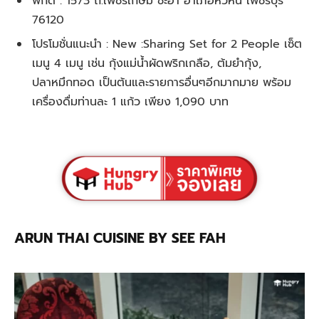
พิกัด : 1573 ถ.เพชรเกษม ชะอำ อำเภอหัวหิน เพชรบุรี
76120
โปรโมชั่นแนะนำ : New :Sharing Set for 2 People เซ็ต
เมนู 4 เมนู เช่น กุ้งแม่น้ำผัดพริกเกลือ, ต้มยำกุ้ง,
ปลาหมึกทอด เป็นต้นและรายการอื่นๆอีกมากมาย พร้อม
เครื่องดื่มท่านละ 1 แก้ว เพียง 1,090 บาท
ARUN THAI CUISINE BY SEE FAH