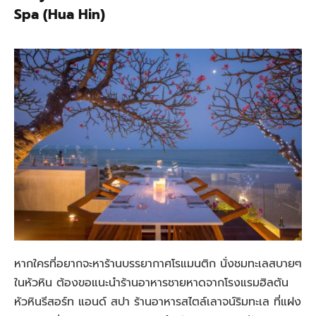
Spa (Hua Hin)
หากใครที่อยากจะหาร้านบรรยากาศโรแมนติก นั่งชมทะเลสบายๆ
ในหัวหิน ต้องขอแนะนำร้านอาหารชายหาดจากโรงแรมฮิลตัน
หัวหินรีสอร์ท แอนด์ สปา ร้านอาหารสไตล์เลาจน์ริมทะเล ที่แฝง