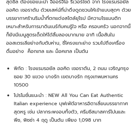
สุดชิล ต้องขอแนะนำ จิออร์จิโอ ริเวอร์ไซด์ จาก โรงแรมรอยัล
ออคิด เชอราตัน ด้วยเสห่น์ที่น่าดึงดูดชวนให้เข้าแบบสุดๆ ด้วย
บรรยากาศร้านริมน้ำที่ตกแต่งสไตล์ยุโรป มีความโรแมนติก
เหมาะสำหรับการมาดินเนร์กับคนรู้ใจ หรือ ครอบครัว นอกจากนี้
ก็ยังมีเมนูสูตรเด็ดให้ได้ลิ้มลองมากมาย อาทิ เนื้อสันใน
ออสเตรเลียย่างกับตับห่าน, ซี่โครงแกะย่าง รวมไปถึงเครื่อง
ดื่มอย่าง ค็อกเทล และ ม็อคเทล เป็นต้น
พิกัด : โรงแรมรอยัล ออคิด เชอราตัน, 2 ถนน เจริญกรุง
ซอย 30 แขวง บางรัก เขตบางรัก กรุงเทพมหานคร
10500
โปรโมชั่นแนะนำ : NEW All You Can Eat Authentic
Italian experience บุฟเฟ่ต์อาหารอิตาเลี่ยนบรรยากาศ
สุดหรู เช่น ปลากระพงอบทั้งตัว, ครีมชีสมาสคาร์โปนและ
พีช, พิซซ่า 4 ฤดู เป็นต้น เพียง 1,098 บาท