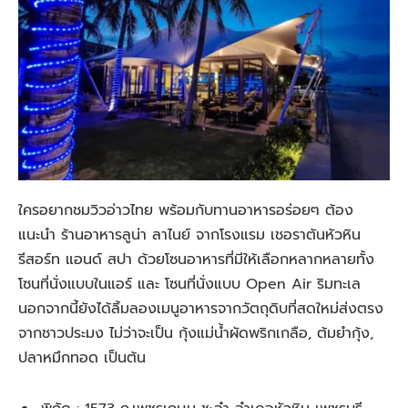
ใครอยากชมวิวอ่าวไทย พร้อมกับทานอาหารอร่อยๆ ต้อง
แนะนำ ร้านอาหารลูน่า ลาไนย์ จากโรงแรม เชอราตันหัวหิน
รีสอร์ท แอนด์ สปา ด้วยโซนอาหารที่มีให้เลือกหลากหลายทั้ง
โซนที่นั่งแบบในแอร์ และ โซนที่นั่งแบบ Open Air ริมทะเล
นอกจากนี้ยังได้ลิ้มลองเมนูอาหารจากวัตถุดิบที่สดใหม่ส่งตรง
จากชาวประมง ไม่ว่าจะเป็น กุ้งแม่น้ำผัดพริกเกลือ, ต้มยำกุ้ง,
ปลาหมึกทอด เป็นต้น