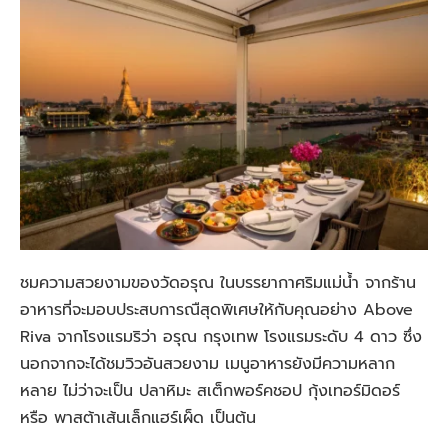
ชมความสวยงามของวัดอรุณ ในบรรยากาศริมแม่น้ำ จากร้าน
อาหารที่จะมอบประสบการณืสุดพิเศษให้กับคุณอย่าง Above
Riva จากโรงแรมริว่า อรุณ กรุงเทพ โรงแรมระดับ 4 ดาว ซึ่ง
นอกจากจะได้ชมวิวอันสวยงาม เมนูอาหารยังมีความหลาก
หลาย ไม่ว่าจะเป็น ปลาหิมะ สเต็กพอร์คชอป กุ้งเทอร์มิดอร์
หรือ พาสต้าเส้นเล็กแฮร์เผ็ด เป็นต้น