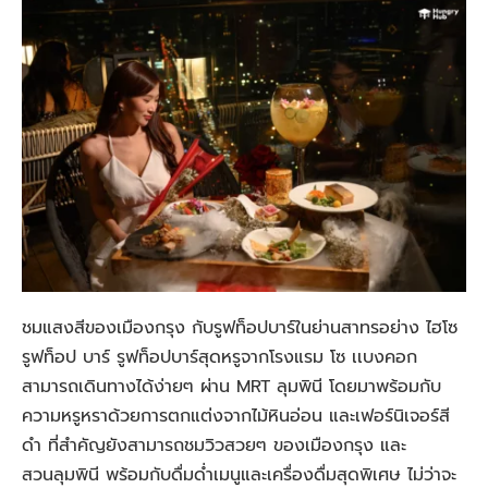
ชมแสงสีของเมืองกรุง กับรูฟท็อปบาร์ในย่านสาทรอย่าง ไฮโซ
รูฟท็อป บาร์ รูฟท็อปบาร์สุดหรูจากโรงแรม โซ เเบงคอก
สามารถเดินทางได้ง่ายๆ ผ่าน MRT ลุมพินี โดยมาพร้อมกับ
ความหรูหราด้วยการตกแต่งจากไม้หินอ่อน และเฟอร์นิเจอร์สี
ดำ ที่สำคัญยังสามารถชมวิวสวยๆ ของเมืองกรุง และ
สวนลุมพินี พร้อมกับดื่มด่ำเมนูและเครื่องดื่มสุดพิเศษ ไม่ว่าจะ