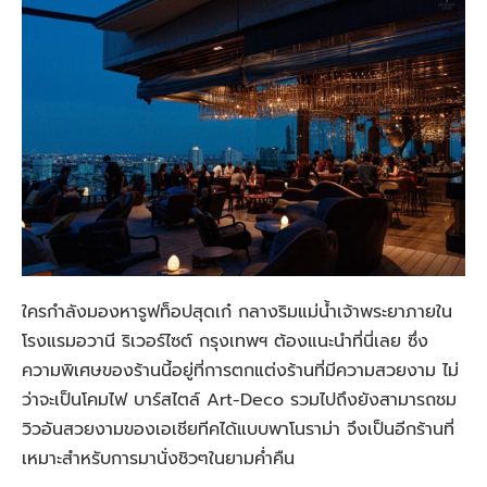
ใครกำลังมองหารูฟท็อปสุดเก๋ กลางริมแม่น้ำเจ้าพระยาภายใน
โรงแรมอวานี ริเวอร์ไซต์ กรุงเทพฯ ต้องแนะนำที่นี่เลย ซึ่ง
ความพิเศษของร้านนี้อยู่ที่การตกแต่งร้านที่มีความสวยงาม ไม่
ว่าจะเป็นโคมไฟ บาร์สไตล์ Art-Deco รวมไปถึงยังสามารถชม
วิวอันสวยงามของเอเชียทีคได้แบบพาโนราม่า จึงเป็นอีกร้านที่
เหมาะสำหรับการมานั่งชิวๆในยามค่ำคืน