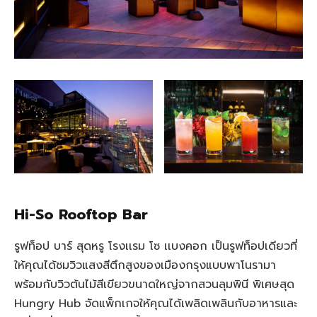
Hi-So Rooftop Bar
รูฟท็อป บาร์ สุดหรู โรงเเรม โซ เเบงคอก เป็นรูฟท็อปเดียวที่
ให้คุณได้ชมวิวแสงสีตึกสูงของเมืองกรุงแบบพาโนรามา
พร้อมกับวิวต้นไม้สีเขียวขนาดใหญ่จากสวนลุมพินี พิเศษสุด
Hungry Hub จัดแพ็กเกจให้คุณได้เพลิดเพลินกับอาหารและ