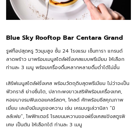
Blue Sky Rooftop Bar Centara Grand
รูฟท็อปสุดหรู วิวมุมสูง ชั้น 24 โรงแรม เซ็นทารา แกรนด์
ลาดพร้าว มาพร้อมเมนูสไตล์ฝรั่งเศสแบบพรีเมียม ให้เลือก
ท่านละ 3 เมนู พร้อมเครื่องดื่มหลากหลายดื่มด่ำได้ไม่อั้น
เสิร์ฟเมนูสไตล์ฝรั่งเศส พร้อมวัตถุดิบสุดพรีเมียม ไม่ว่าจะเป็น
ฟัวกราส์ ย่างชิ้นโต, ปลากะพงขาวเสริฟ์พร้อมเครื่องเทศ,
หอยนางรมฟินเดอแคลร์สดๆ, โคลด์ คัทพร้อมชีสคุณภาพ
เยี่ยม เละยังมีเมนูของหวาน เช่น เครมบรูเล่วานิลา “มิ
ลล์เฟย”, โพฟิทเตอร์ โรลขนมหวานของฝรั่งเศสแป้งสตูรพิ
เศษ เป็นต้น ให้เลือกได้ ท่านละ 3 เมนู