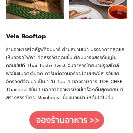
Vela Rooftop
ร้านอาหารสไตล์รูฟท็อปบาร์ ย่านสนามเป้า บรรยากาศสุดชิล
เห็นวิวรถไฟฟ้า คัดสรรวัตถุดิบชั้นเยี่ยมมารังสรรค์เมนูใน
คอนเซ็ปท์ Thai Taste Twist จับอาหารไทยมาปรุงสไตล์
ฟิวชั่นแนวตะวันตก การันตีความอร่อยโดยเชฟบัส ธวัชชัย
อัครวงศ์วัฒนา เป็น 1 ใน Top 4 ของรายการ TOP CHEF
Thailand ซีซั่น 1 นอกจากอาหารยังมีเครื่องดื่มสุดพิเศษ ที่
สร้างสรรค์โดย Mixologist ชั้นแนวหน้า ให้ดื่มได้ไม่อั้น!