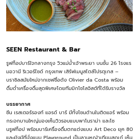
SEEN Restaurant & Bar
รูฟท็อปบาร์ใจกลางกรุง วิวแม่น้ำเจ้าพระยา บนชั้น 26 โรงแร
มอวานี ริเวอร์ไซด์ กรุงเทพ เสิร์ฟเมนูสไตล์โปรตุเกส –
บราซิลสมัยใหม่จากเชฟชื่อดัง Olivier da Costa พร้อม
ดื่มด่ำเครื่องดื่มสุดพิเศษโดยทีมมิกโซโลจิสต์ที่ได้รับรางวัล
บรรยากาศ
ซีน เรสเตอร์รองท์ แอรด์ บาร์ มีทั้งโซนด้านในติดแอร์ พร้อม
กระจกบานใหญ่มองเห็นวิวรอบแบบพาโนราม่า และโซ
นรูฟท็อป พร้อมบาร์เครื่องดื่มตกแต่งแบบ Art Deco ยุค 80
และยังมีที่นั่งแบบ Playground เป็นลานหญ้าเทียมสุดเก๋ เห็น