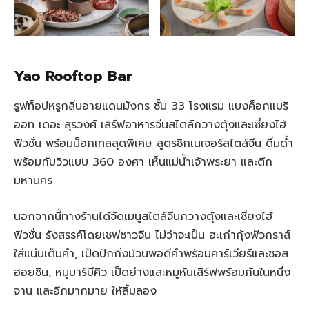
Yao Rooftop Bar
รูฟท็อปหรูกลิ่นอายแดนมังกร ชั้น 33 โรงแรม แบงค็อกแมริ
ออท เดอะ สุรวงศ์ เสิร์ฟอาหารจีนสไตล์กวางตุ้งและเซี่ยงไฮ้
ฟิวชั่น พร้อมม็อกเทลสุดพิเศษ สูตรซิกเนเจอร์สไตล์จีน ดื่มด่ำ
พร้อมกับวิวแบบ 360 องศา เห็นแม่น้ำเจ้าพระยา และตึก
มหานคร
นอกจากนี้ทางร้านได้จัดเมนูสไตล์จีนกวางตุ้งและเซี่ยงไฮ้
ฟิวชั่น รังสรรค์โดยเชฟชาวจีน ไม่ว่าจะเป็น ฮะเก๋ากุ้งฟัวกราส์
ใส่แน่นเต็มคำ, เป็ดปักกิ่งม้วนพอดีคำพร้อมคาร์เวียร์และซอส
ฮอยซิน, หมูบาร์บีคิว เป็ดย่างและหมูหันเสิร์ฟพร้อมกันในหนึ่ง
จาน และอีกมากมาย ให้ลิ้มลอง