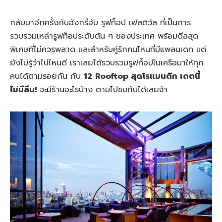
กลับมาอีกครั้งกับฮังกรี้ฮับ รูฟท็อป เฟสติวัล ที่เป็นการ
รวบรวมเหล่ารูฟท็อประดับต้น ๆ ของประเทศ พร้อมดีลสุด
พิเศษที่ไม่ควรพลาด และสำหรับคู่รักคนไหนที่มีแพลนเดท แต่
ยังไม่รู้ว่าไปไหนดี เราเลยได้รวบรวมรูฟท็อปในเครือมาให้ทุก
คนได้ตามรอยกัน กับ
12 Rooftop สุดโรแมนติก เดตนี้
ไม่มีลืม!
จะมีร้านอะไรบ้าง ตามไปชมกันได้เลยจ้า