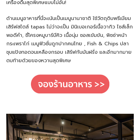
เครื่องดื่มสุดพิเศษแบบไม่อั้น!
ด้านเมนูอาหารที่นี่จะเน้นเป็นเมนูนานาชาติ ใช้วัตถุดิบพรีเมียม
เสิร์ฟสไตล์ tapas ไม่ว่าจะเป็น มินิเบอเกอร์เนื้อวากิว ไซส์เล็ก
พอดีคำ, ซี่โครงหมูบาร์บีคิว เนื้อนุ่ม ซอสเข้มข้น, พิซซ่าหน้า
กระเพราไก่ เมนูฟิวชั่นถูกปากคนไทย , Fish & Chips ปลา
ชุบแป้งทอดจนเหลืองกรอบ เสิร์ฟกับมันฝรั่ง และอีกมากมาย
ตบท้ายด้วยของหวานสุดพิเศษ