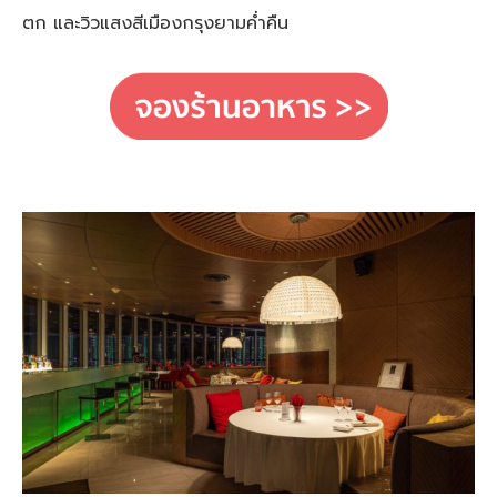
ตก และวิวแสงสีเมืองกรุงยามค่ำคืน