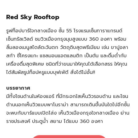
Red Sky Rooftop
รูฟท็อปบาร์ใจกลางเมือง ชั้น 55 โรงแรมเซ็นทาราแกรนด์
เซ็นทรัลเวิลด์ ชมวิวเมืองกรุงมุมสูงแบบ 360 องศา พร้อม
ลิ้มลองเมนูสไตล์ตะวันตก วัตถุดิบสุดพรีเมียม เช่น ขาปูอลา
สก้า ซี่โครงแกะ แซลมอนแอตแลนติก เป็นต้น และดื่มด่ำกับ
เครื่องดื่มสุดพิเศษ ชนิดที่ว่าขนมาให้คุณได้เลือกสรร ให้คุณ
ได้สัมผัสรูปท็อปหรูแบบบุฟเฟ่ต์ สั่งได้ไม่อั้น!!
บรรยากาศ
มีทั้งโซนด้านในห้องแอร์ ที่มีกระจกใสเห็นวิวรอบด้าน และโซน
ด้านนอกเห็นวิวแบบพาโนราม่า สามารถเดินขึ้นบันใดไปอีกชั้น
จะพบกับบาร์แบบเปิดโล่ง เห็นวิวเมืองกรุงใจกลางเมือง ย่าน
ราชประสงค์ ประตูน้ำ สยาม ได้แบบ 360 องศา