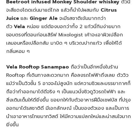
Beetroot infused Monkey Shoulder whiskey
ตัวนี้
จะสีแดงโดดเด่นมาแต่ไกล แล้วก็นำไปผสมกับ
Citrus
Juice
และ
Ginger Ale
จะมีรสชาติเข้มมากกว่า
ตัว
Vela
หน่อย แต่ต้องบอกว่าทั้ง 2 แก้วนี่กินง่ายมาก
ชอบตรงที่ตอนก่อนเสิร์ฟ Mixologist เค้าจะเอาผิวเปลือก
เลมอนหรือเปลือกส้ม มาบิด ๆ บริเวณปากแก้ว เพื่อให้ได้
กลิ่นหอม ๆ
Vela Rooftop Sanampao
ถือว่าเป็นอีกหนึ่งในร้าน
Rooftop ที่เดินทางสะดวกมาก คือลงรถไฟฟ้าถึงเลย ตัววิว
แม้ว่าเป็นวิวชั้น 5 อาจจะไม่สูงนัก แต่ความชิวและบรรยากาศก็
ถือว่าทำออกมาได้ดีจริง ๆ เป็นแนวนั่งชิวดูวิวรถไฟฟ้า และ
สิ่งเติมเต็มให้ดียิ่งขึ้น ขอยกให้กับตัวอาหารฝีมือเชฟบัส ที่ปรุง
ออกมาได้รสชาติดี มีเอกลักษณ์ เป็นของตัวเอง และเป็นการ
นำเอาอาหารไทยมาทวิสต์ ให้มีความแปลกใหม่และน่าสนใจมาก
ยิ่งขึ้น