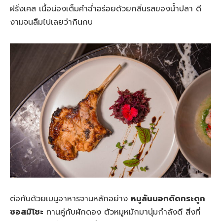
ฝรั่งเศส เนื้อน่องเต็มคำฉ่ำอร่อยด้วยกลิ่นรสของน้ำปลา ดี
งามจนลืมไปเลยว่ากินกบ
ต่อกันด้วยเมนูอาหารจานหลักอย่าง
หมูสันนอกติดกระดูก
ซอสมิโซะ
ทานคู่กับผักดอง ตัวหมูหมักมานุ่มกำลังดี สิ่งที่