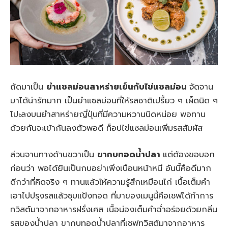
ถัดมาเป็น
ยำแซลม่อนสาหร่ายเย็นกับไข่แซลม่อน
จัดจาน
มาได้น่ารักมาก เป็นยำแซลม่อนที่ให้รสชาติเปรี้ยว ๆ เผ็ดนิด ๆ
โปะลงบนยำสาหร่ายญี่ปุ่นที่มีความหวานนิดหน่อย พอทาน
ด้วยกันจะเข้ากันลงตัวพอดี ท็อปไข่แซลม่อนเพิ่มรสสัมผัส
ส่วนจานทางด้านขวาเป็น
ขากบทอดน้ำปลา
แต่ต้องขอบอก
ก่อนว่า พอได้ยินเป็นกบอย่าเพิ่งเบือนหน้าหนี อันนี้คือดีมาก
ดีกว่าที่คิดจริง ๆ ทานแล้วให้ความรู้สึกเหมือนไก่ เนื้อเต็มคำ
เอาไปปรุงรสแล้วชุบแป้งทอด ที่มาของเมนูนี้คือเชฟได้ทำการ
ทวิสต์มาจากอาหารฝรั่งเศส เนื้อน่องเต็มคำฉ่ำอร่อยด้วยกลิ่น
รสของน้ำปลา ขากบทอดน้ำปลาที่เชฟทวิสต์มาจากอาหาร