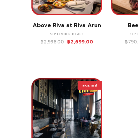
ซื้อสินค้า
Above Riva at Riva Arun
Bee
SEPTEMBER DEALS
SEP
฿
2,998.00
฿
2,699.00
฿
790
ลดราคา!