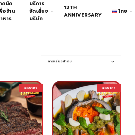
ทคนิค
บริการ
12TH
พื่อร้าน
จัดเลี้ยง
ไทย
ANNIVERSARY
าหาร
บริษัท
การเรียงลำดับ
ลดราคา!
ลดราคา!