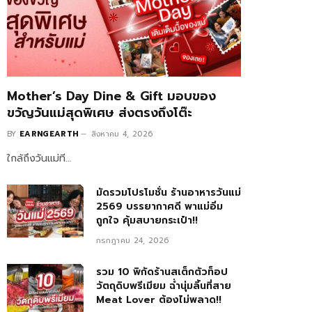
Mother’s Day Dine & Gift มอบของ
ขวัญวันแม่สุดพิเศษ ส่งตรงถึงโต๊ะ
BY
EARNGEARTH
สิงหาคม 4, 2026
ใกล้ถึงวันแม่ที…
มัดรวมโปรโมชั่น ร้านอาหารวันแม่
2569 บรรยากาศดี พาแม่อิ่ม
ถูกใจ คุ้มสบายกระเป๋า!!
กรกฎาคม 24, 2026
รวม 10 พิกัดร้านสเต็กตัวท็อป
วัตถุดิบพรีเมียม ฉ่ำนุ่มลิ้นที่สาย
Meat Lover ต้องไม่พลาด!!