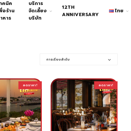
ทคนิค
บริการ
12TH
พื่อร้าน
จัดเลี้ยง
ไทย
ANNIVERSARY
าหาร
บริษัท
การเรียงลำดับ
ลดราคา!
ลดราคา!