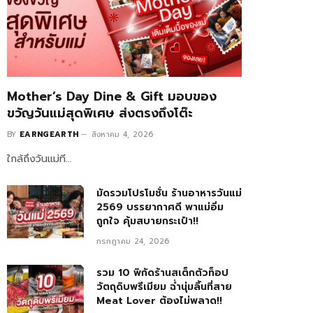
Mother’s Day Dine & Gift มอบของ
ขวัญวันแม่สุดพิเศษ ส่งตรงถึงโต๊ะ
BY
EARNGEARTH
สิงหาคม 4, 2026
ใกล้ถึงวันแม่ที…
มัดรวมโปรโมชั่น ร้านอาหารวันแม่
2569 บรรยากาศดี พาแม่อิ่ม
ถูกใจ คุ้มสบายกระเป๋า!!
กรกฎาคม 24, 2026
รวม 10 พิกัดร้านสเต็กตัวท็อป
วัตถุดิบพรีเมียม ฉ่ำนุ่มลิ้นที่สาย
Meat Lover ต้องไม่พลาด!!