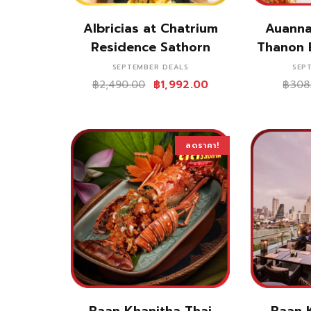
ซื้อสินค้า
Albricias at Chatrium
Auanna
Residence Sathorn
Thanon 
SEPTEMBER DEALS
SEP
฿
2,490.00
฿
1,992.00
฿
308
ลดราคา!
ซื้อสินค้า
Baan Khanitha Thai
Baan 