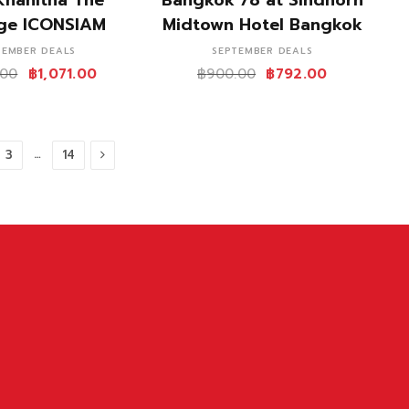
age ICONSIAM
Midtown Hotel Bangkok
TEMBER DEALS
SEPTEMBER DEALS
.00
฿
1,071.00
฿
900.00
฿
792.00
Next
…
3
14