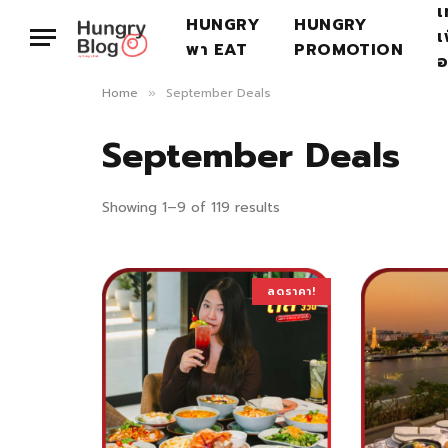
เ
HUNGRY
HUNGRY
เ
พา EAT
PROMOTION
อ
Home
September Deals
»
September Deals
Showing 1–9 of 119 results
ลดราคา!