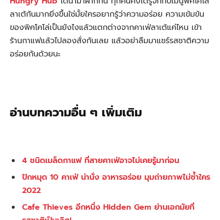
Hungry Hub
ได้นำมาฝากกัน ทุกคนคงได้รู้จักกับเมนูพิคโคโล่
ลาเต้กันมากยิ่งขึ้นใช่มั้ยใครอยากรู้ว่าความอร่อย ความเข้มข้น
ของพิคโคโล่เป็นยังไงแล้วแตกต่างจากคาเฟ่ลาเต้แค่ไหน เข้า
ร้านกาแฟแล้วไปลองสั่งกันเลย แล้วอย่าลืมมาแชร์รสชาติความ
อร่อยกันด้วยนะ
อ่านบทความอื่น ๆ เพิ่มเติม
4 ชนิดเมล็ดกาแฟ ที่สายคาเฟ่อาจไม่เคยรู้มาก่อน
ปักหมุด 10 คาเฟ่ น่านั่ง อาหารอร่อย มุมถ่ายภาพไม่ซ้ำใคร
2022
Cafe Thieves อีกหนึ่ง Hidden Gem ย่านเอกมัยที่