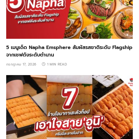
5 เมนูเด็ด Napha Emsphere สัมผัสรสชาติระดับ Flagship
จากเชฟดังระดับตำนาน
กรกฎาคม 17, 2026
1 MIN READ