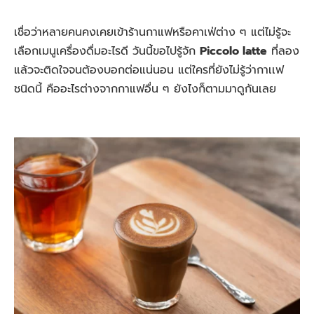
เชื่อว่าหลายคนคงเคยเข้าร้านกาแฟหรือคาเฟ่ต่าง ๆ แต่ไม่รู้จะ
เลือกเมนูเครื่องดื่มอะไรดี วันนี้ขอไปรู้จัก
Piccolo latte
ที่ลอง
แล้วจะติดใจจนต้องบอกต่อแน่นอน แต่ใครที่ยังไม่รู้ว่ากาเเฟ
ชนิดนี้ คืออะไรต่างจากกาแฟอื่น ๆ ยังไงก็ตามมาดูกันเลย