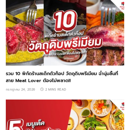
รวม 10 พิกัดร้านสเต็กตัวท็อป วัตถุดิบพรีเมียม ฉ่ำนุ่มลิ้นที่
สาย Meat Lover ต้องไม่พลาด!!
กรกฎาคม 24, 2026
2 MINS READ