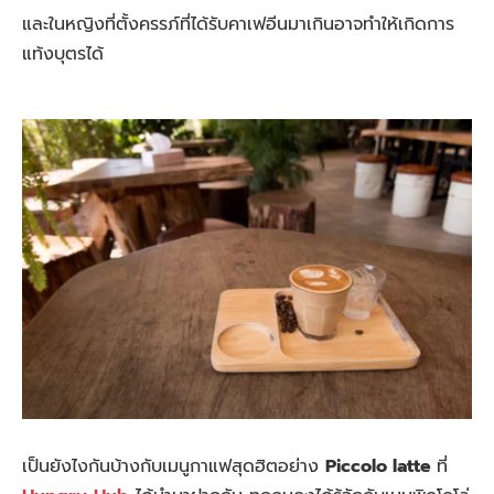
และในหญิงที่ตั้งครรภ์ที่ได้รับคาเฟอีนมาเกินอาจทำให้เกิดการ
แท้งบุตรได้
เป็นยังไงกันบ้างกับเมนูกาแฟสุดฮิตอย่าง
Piccolo latte
ที่