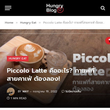
Home
Hungry Eat
Piccolo Latte คืออะไร? กาแฟที่สายคาเฟ่ ต้องลอง!
»
»
HUNGRY EAT
Piccolo Latte คืออะไร? กาแฟที่
สายคาเฟ่ ต้องลอง!
BY
MAY
กรกฎาคม 19, 2022
ไม่มีความเห็น
1 MIN READ