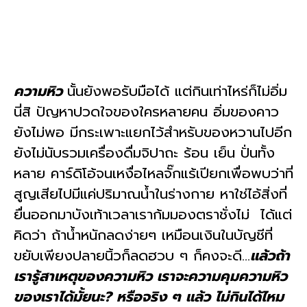
ความหิว
นั้นยังพอรับมือได้ แต่กินเท่าไหร่ก็ไม่อิ่ม
นี่สิ
ปัญหาปวดใจของใครหลายคน อิ่มของคาว
ยังไม่พอ มีกระเพาะแยกไว้สำหรับของหวานไปอีก
ยังไม่นับรวมเครื่องดื่มจิปาถะ ร้อน เย็น ปั่นทั้ง
หลาย คาร์ดิโอ้จนเหงื่อไหลจั๊กแร้เปียกเพื่อพบว่าที่
สูญเสียไปมีแค่ปริมาณน้ำในร่างกาย หาใช่ไอ้สิ่งที่
ยื่นออกมาบังเท้าเวลาเราก้มมองตราชั่งไม่ ได้แต่
คิดว่า ถ้าน้ำหนักลดง่ายๆ เหมือนเงินในบัญชีที่
ขยับเพียงปลายนิ้วก็ลดฮวบ ๆ ก็คงจะดี…
แล้วถ้า
เรารู้สาเหตุของความหิว เราจะความคุมความหิว
ของเราได้มั้ยนะ? หรือจริง ๆ แล้ว ไม่กินได้ไหม