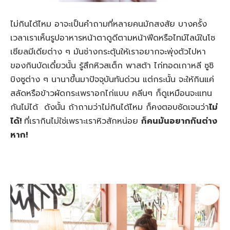
ไม่กินได้ไหม อาจะเป็นคำถามที่หลายคนมักสงสัย บางครั้ง
เวลาเราเห็นรูปอาหารหน้าตาดูดีตามหน้าฟีดหรือไทม์ไลน์ในโซ
เชียลมีเดียต่าง ๆ มันช่างกระตุ้นให้เราอยากจะพุ่งตัวไปหา
ของกินบัดเดี๋ยวนั้น รู้สึกหิวสเต็ก พาสต้า ไก่ทอดเกาหลี ซูชิ
บิงซูต่าง ๆ นานาขึ้นมาปัจจุบันทันด่วน แต่กระนั้น จะให้กินแค่
สลัดหรือข้าวผัดกระเพราอกไก่แบบ คลีนๆ ก็ดูเหมือนจะแทน
กันไม่ได้ ดังนั้น ถ้าถามว่าไม่กินได้ไหม ก็คงตอบชัดเจนว่า
ไม่
ได้!
ที่เรากินไม่ใช่เพราะเราหิวสักหน่อย
ก็คนมันอยากกินต่าง
หาก!