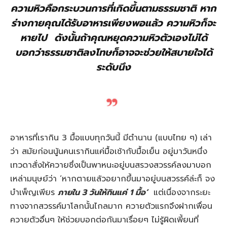
ความหิวคือกระบวนการที่เกิดขึ้น
ตามธรรมชาติ
หาก
ร่างกายคุณได้รับ
อาหารเพียงพอแล้ว
ความหิวก็จะ
หายไป
ดังนั้นถ้าคุณหยุดความหิวตัวเอง
ไม่ได้
บอกว่าธรรมชาติลงโทษ
ก็อาจจะช่วยให้สบายใจได้
ระดับนึง
อาหารที่เรากิน 3 มื้อแบบทุกวันนี้ มีตำนาน (แบบไทย ๆ) เล่า
ว่า สมัยก่อนนู้นคนเรากินแค่มื้อเช้ากับมื้อเย็น อยู่มาวันหนึ่ง
เทวดาสั่งให้ควายซึ่งเป็นพาหนะอยู่บนสรวงสวรรค์ลงมาบอก
เหล่ามนุษย์ว่า ‘หากตายแล้วอยากขึ้นมาอยู่บนสวรรค์ล่ะก็ จง
บำเพ็ญเพียร
ภายใน 3 วันให้กินแค่ 1 มื้อ’
แต่เนื่องจากระยะ
ทางจากสวรรค์มาโลกนั้นไกลมาก ควายตัวแรกจึงฝากเพื่อน
ควายตัวอื่นๆ ให้ช่วยบอกต่อกันมาเรื่อยๆ ไม่รู้ผิดเพี้ยนที่