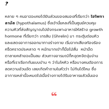
?
หลาย ๆ คนอาจจะเคยได้ยินส่วนของสมองที่เรียกว่า
ไฮโพทา
ลามัส
(hypothalamus) ซึ่งเจ้านี่แหละที่เป็นศูนย์ควบคุม
ความหิวที่ส่งสัญญาณไปยังกระเพาะอาหารให้สร้าง growth
hormone ที่เรียกว่า เกรลิน (Ghrelin) มา กระตุ้นต่อมหิว
และแสดงอาการออกมาทางร่างกาย เริ่มจากเสียงท้องร้อง
ครืดคราดประหลาด ๆ หนักมากเข้าก็มือไม้สั่น หน้ามืด
ตาลายคล้ายจะเป็นลม ส่วนทางอารมณ์ก็หงุดหงิดงุ่นง่าน
หรือที่เราเรียกกันแบบบ้าน ๆ ว่าโมโหหิว หรือบางคนต้องการ
ลดความอ้วนจัด เลยเกิดคำถามในหัวว่า ไม่กินได้ไหม ซึ่ง
อาการเหล่านี้จะหมดไปเมื่อร่างกายได้รับอาหารแล้วนั่นเอง