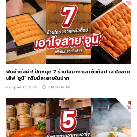
ฟินคำต่อคำ! ปักหมุด 7 ร้านโอมากาเสะตัวท็อป เอาใจสาย
เลิฟ ‘อูนิ’ ครีมมี่ละลายในปาก
กรกฎาคม 17, 2026
2 MINS READ