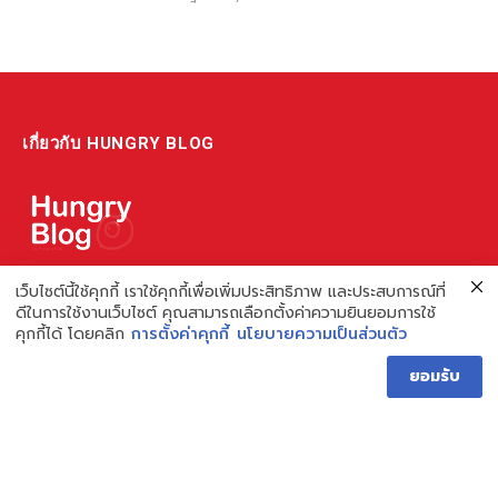
เกี่ยวกับ HUNGRY BLOG
แหล่งรวมข้อมูล ข่าวสาร เกี่ยวกับร้านอาหารและเรื่องกิน ไม่ว่าจะเป็น
เว็บไซต์นี้ใช้คุกกี้ เราใช้คุกกี้เพื่อเพิ่มประสิทธิภาพ และประสบการณ์ที่
ดีในการใช้งานเว็บไซต์ คุณสามารถเลือกตั้งค่าความยินยอมการใช้
รีวิว ชี้เป้า รวมถึงความรู้ต่างๆ ที่เราอยากแชร์!
คุกกี้ได้ โดยคลิก
การตั้งค่าคุกกี้
นโยบายความเป็นส่วนตัว
ไม่พอ เรายังมีความรู้เกี่ยวกับการทำร้านอาหาร เพื่อผู้ประกอบการ ที่
ยอมรับ
เดียวครบ เพราะเราคือผู้เชี่ยวชาญเรื่องความหิว
Hungry Blog โดย Hungry Hub
Facebook
Instagram
YouTube
TikTok