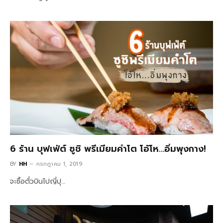
6 ร้าน บุฟเฟ่ต์ ซูชิ พรีเมียมคำโต โอ้โห…อิ่มพุงกาง!
BY
HH
กรกฎาคม 1, 2019
จะซื้อตั๋วบินไปญี่ปุ…