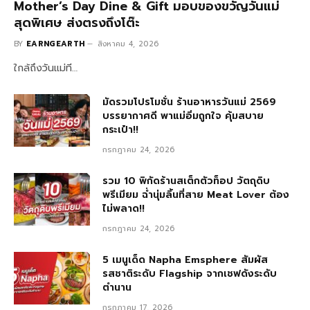
Mother’s Day Dine & Gift มอบของขวัญวันแม่
สุดพิเศษ ส่งตรงถึงโต๊ะ
BY
EARNGEARTH
สิงหาคม 4, 2026
ใกล้ถึงวันแม่ที…
มัดรวมโปรโมชั่น ร้านอาหารวันแม่ 2569
บรรยากาศดี พาแม่อิ่มถูกใจ คุ้มสบาย
กระเป๋า!!
กรกฎาคม 24, 2026
รวม 10 พิกัดร้านสเต็กตัวท็อป วัตถุดิบ
พรีเมียม ฉ่ำนุ่มลิ้นที่สาย Meat Lover ต้อง
ไม่พลาด!!
กรกฎาคม 24, 2026
5 เมนูเด็ด Napha Emsphere สัมผัส
รสชาติระดับ Flagship จากเชฟดังระดับ
ตำนาน
กรกฎาคม 17, 2026