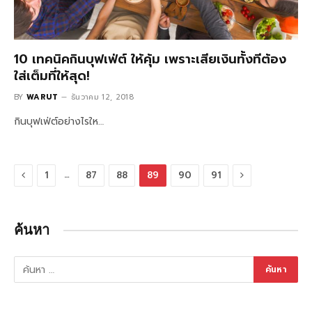
10 เทคนิคกินบุฟเฟ่ต์ ให้คุ้ม เพราะเสียเงินทั้งทีต้อง
ใส่เต็มที่ให้สุด!
BY
WARUT
ธันวาคม 12, 2018
กินบุฟเฟ่ต์อย่างไรให…
Previous
Next
…
1
87
88
89
90
91
ค้นหา