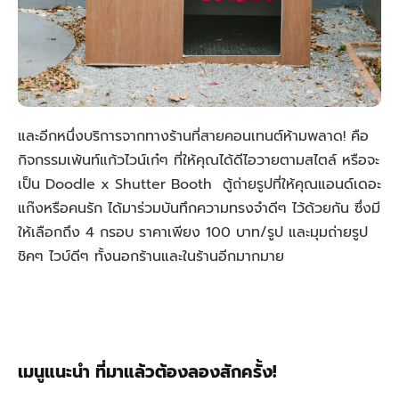
และอีกหนึ่งบริการจากทางร้านที่สายคอนเทนต์ห้ามพลาด! คือ
กิจกรรมเพ้นท์แก้วไวน์เก๋ๆ ที่ให้คุณได้ดีไอวายตามสไตล์ หรือจะ
เป็น Doodle x Shutter Booth
ตู้ถ่ายรูปที่ให้คุณแอนด์เดอะ
แก๊งหรือคนรัก ได้มาร่วมบันทึกความทรงจำดีๆ ไว้ด้วยกัน ซึ่งมี
ให้เลือกถึง 4 กรอบ ราคาเพียง 100 บาท/รูป และมุมถ่ายรูป
ชิคๆ ไวบ์ดีๆ ทั้งนอกร้านและในร้านอีกมากมาย
เมนูแนะนำ ที่มาแล้วต้องลองสักครั้ง!