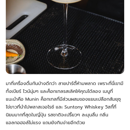
มาที่เครื่องดื่มกันบ้างดีกว่า สายปาร์ตี้ห้ามพลาด เพราะที่นี่เขามี
ทั้งเบียร์ ไวน์นุ่มๆ และค็อกเทลรสเลิศให้คุณได้ลอง เมนูที่
แนะนำคือ Munin ค็อกเทลที่มีส่วนผสมของแยมเปลือกส้มยุซุ
ไข่ขาวที่นำไปพลาสเจอไรซ์ และ Suntony Whiskey วิสกี้ที่
นิยมมากที่สุดในญี่ปุ่น รสชาติจะเปรี้ยวๆ ละมุนลิ้น กลิ่น
แอลกอฮอล์ไม่แรง แถมยังกินง่ายอีกด้วย