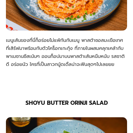
เมนูเส้นของที่นี่ก็อร่อยไม่แพ้กันกับเมนู พาสต้าซอสมะเขือเทศ
ที่เสิร์ฟมาพร้อมกับตัวโคร็อกเกะกุ้ง ที่ภายในผสมคลุกเคล้ากับ
พาเมซานชีสเน้นๆ ออนท็อปมาบนพาสต้าเส้นหนึบหนับ รสชาติ
ดี อร่อยนัว ใครที่เป็นสาวกนู้ดเดิ้ลน่าจะฟินสุดๆไปเลยยย
SHOYU BUTTER ORINJI SALAD