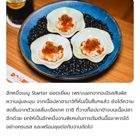
อีกหนึ่งเมนู Starter ยอดเยี่ยม เพราะนอกจากจะมีรสสัมผัส
หวานนุ่มละมุน จากเนื้อปลาฮามาจิที่หั่นเป็นชิ้นๆแล้ว ยังได้ความ
สดชื่นจากตัวเจลลี่มะเขือเทศ ดาชิ ที่วางท็อปมาข้างบนเนื้อปลา
อีกด้วย ยกให้เป็นอีกหนึ่งจานพิเศษในการเริ่มต้นมื้ออาหารได้
อย่างครบรส และพร้อมลุยต่อกับจานถัดไป