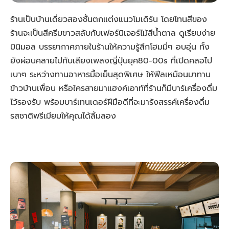
ร้านเป็นบ้านเดี่ยวสองชั้นตกแต่งแนวโมเดิร์น โดยโทนสีของ
ร้านจะเป็นสีครีมขาวสลับกับเฟอร์นิเจอร์ไม้สีน้ำตาล ดูเรียบง่าย
มินิมอล บรรยากาศภายในร้านให้ความรู้สึกโฮมมี่ๆ อบอุ่น ทั้ง
ยังผ่อนคลายไปกับเสียงเพลงญี่ปุ่นยุค80-00s ที่เปิดคลอไป
เบาๆ ระหว่างทานอาหารมื้อเย็นสุดพิเศษ ให้ฟีลเหมือนมาทาน
ข้าวบ้านเพื่อน หรือใครสายมาแฮงค์เอาท์ที่ร้านก็มีบาร์เครื่องดื่ม
ไว้รองรับ พร้อมบาร์เทนเดอร์ฝีมือดีที่จะมารังสรรค์เครื่องดื่ม
รสชาติพรีเมียมให้คุณได้ลิ้มลอง