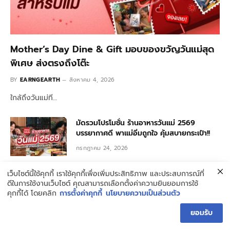
Mother’s Day Dine & Gift มอบของขวัญวันแม่สุด
พิเศษ ส่งตรงถึงโต๊ะ
BY
EARNGEARTH
สิงหาคม 4, 2026
ใกล้ถึงวันแม่ที…
มัดรวมโปรโมชั่น ร้านอาหารวันแม่ 2569
บรรยากาศดี พาแม่อิ่มถูกใจ คุ้มสบายกระเป๋า!!
กรกฎาคม 24, 2026
เว็บไซต์นี้ใช้คุกกี้ เราใช้คุกกี้เพื่อเพิ่มประสิทธิภาพ และประสบการณ์ที่
รวม 10 พิกัดร้านสเต็กตัวท็อป วัตถุดิบพรีเมียม
ดีในการใช้งานเว็บไซต์ คุณสามารถเลือกตั้งค่าความยินยอมการใช้
ฉ่ำนุ่มลิ้นที่สาย Meat Lover ต้องไม่พลาด!!
คุกกี้ได้ โดยคลิก
การตั้งค่าคุกกี้
นโยบายความเป็นส่วนตัว
กรกฎาคม 24, 2026
ยอมรับ
5 เมนูเด็ด Napha Emsphere สัมผัสรสชาติ