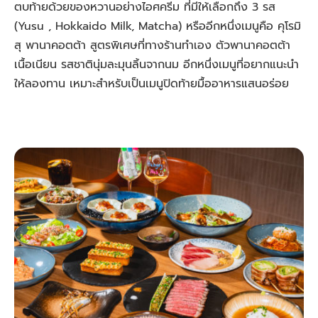
ตบท้ายด้วยของหวานอย่างไอศครีม ที่มีให้เลือกถึง 3 รส
(Yusu , Hokkaido Milk, Matcha) หรืออีกหนึ่งเมนูคือ คุโรมิ
สุ พานาคอตต้า สูตรพิเศษที่ทางร้านทำเอง ตัวพานาคอตต้า
เนื้อเนียน รสชาตินุ่มละมุนลิ้นจากนม อีกหนึ่งเมนูที่อยากแนะนำ
ให้ลองทาน เหมาะสำหรับเป็นเมนูปิดท้ายมื้ออาหารแสนอร่อย