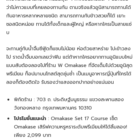
ว่าไม่คาวแบบที่เคยลองทานกัน ตามจริงแล้วอูนิสามารถทานได้
กับอาหารหลากหลายชนิด สามารถทานกับข้าวสวยก็ได้ เยาะ
ซอสนิดหน่อย ทานได้ทั้งเด็กและผู้ใหญ่ หรือหากใครเป็นสายแซ่
บ
จะทานคู่กับน้ำจิ้มซีฟู้ดก็แซบไม่น้อย ห่อด้วยสาหร่าย โปะข้าวลง
ไป ราดน้ำจิ้มบอกเลยว่าฟิน แต่ถ้าหากใครอยากทานอูนิแบบใหม่
แบบสับต้องลองไปที่ร้าน W Omakase ที่จัดเต็มไปด้วยอูนิสุด
พรีเมียม ท็อปมาบนโทสต์สุดชุ่มช่ำ เป็นเมนูอาหารญี่ปุ่นที่ใครได้
ลองก็ต้องติดใจ รับรองว่าแสงออกปากอย่างแน่นอน
พิกัดร้าน : 703 ถ. ประดิษฐ์มนูธรรม แขวงสะพานสอง
วังทองหลาง กรุงเทพมหานคร 10310
โปรโมชั่นแนะนำ
: Omakase Set 17 Course เซ็ต
Omakase เสิร์ฟความหรูหราระดับพรีเมียมให้ได้ลิ้มลอง!
เพียง 2,099 บาท