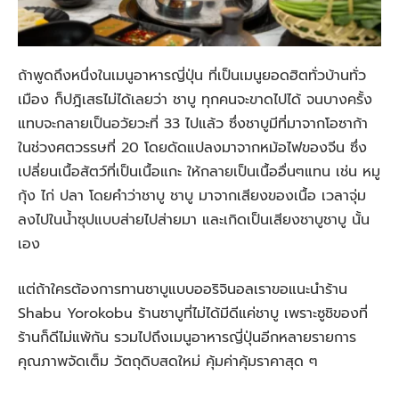
ถ้าพูดถึงหนึ่งในเมนูอาหารญี่ปุ่น ที่เป็นเมนูยอดฮิตทั่วบ้านทั่ว
เมือง ก็ปฎิเสธไม่ได้เลยว่า ชาบู ทุกคนจะขาดไปได้ จนบางครั้ง
แทบจะกลายเป็นอวัยวะที่ 33 ไปแล้ว ซึ่งชาบูมีที่มาจากโอซาก้า
ในช่วงศตวรรษที่ 20 โดยดัดแปลงมาจากหม้อไฟของจีน ซึ่ง
เปลี่ยนเนื้อสัตว์ที่เป็นเนื้อแกะ ให้กลายเป็นเนื้ออื่นๆแทน เช่น หมู
กุ้ง ไก่ ปลา โดยคำว่าชาบู ชาบู มาจากเสียงของเนื้อ เวลาจุ่ม
ลงไปในน้ำซุปแบบส่ายไปส่ายมา และเกิดเป็นเสียงชาบูชาบู นั้น
เอง
แต่ถ้าใครต้องการทานชาบูแบบออริจินอลเราขอแนะนำร้าน
Shabu Yorokobu ร้านชาบูที่ไม่ได้มีดีแค่ชาบู เพราะซูชิของที่
ร้านก็ดีไม่แพ้กัน รวมไปถึงเมนูอาหารญี่ปุ่นอีกหลายรายการ
คุณภาพจัดเต็ม วัตถุดิบสดใหม่ คุ้มค่าคุ้มราคาสุด ๆ