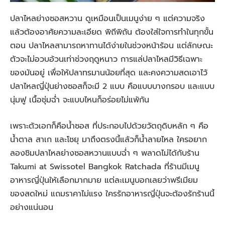
ปลาไหลย่างซอสหวาน ดูเหมือนเป็นเมนูง่าย ๆ แต่ความจริง
แล้วต้องอาศัยความละเอียด พิถีพิถัน ต้องใส่ใจการทำในทุกขั้น
ตอน ปลาไหลสามารถหาทานได้ง่ายในช่วงหน้าร้อน แต่ลักษณะ
ตัวจะไม่อวบอ้วนเท่าช่วงฤดูหนาว การแล่ปลาไหลมีวิธีเฉพาะ
ของมันอยู่ เพื่อให้ปลาทรมานน้อยที่สุด และคงความสดเอาไว้
ปลาไหลญี่ปุ่นย่างซอสก็จะมี 2 แบบ คือแบบบางกรอบ และแบบ
นุ่มฟู เนื้อชุ่มฉ่ำ จะแบบไหนก็อร่อยไม่แพ้กัน
เพราะตัวเอกก็คือน้ำซอส ที่ประกอบไปด้วยวัตถุดิบหลัก ๆ คือ
น้ำตาล สาเก และโชยุ มาถึงตรงนี้แล้วก็น้ำลายไหล ใครอยาก
ลองชิมปลาไหลย่างซอสหวานแบบฉ่ำ ๆ พลาดไม่ได้กับร้าน
Takumi at Swissotel Bangkok Ratchada ที่ร้านมีเมนู
อาหารญี่ปุ่นให้เลือกมากมาย แต่ละเมนูบอกเลยว่าพรีเมียม
ของสดใหม่ แถมราคาไม่แรง ใครรักอาหารญี่ปุ่นจะต้องรักร้านนี้
อย่างแน่นอน