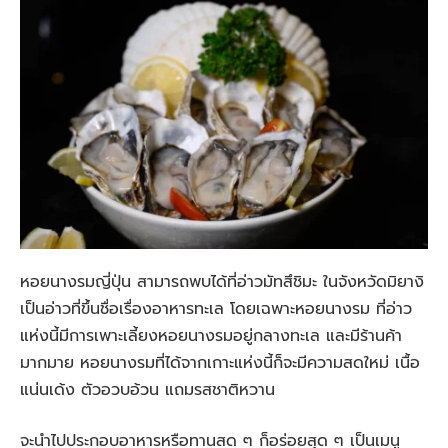
หอยนางรมญี่ปุ่น สามารถพบได้ที่อ่าวมัทสึชิมะ ในจังหวัดมิยางิ
เป็นอ่าวที่ขึ้นชื่อเรื่องอาหารทะเล โดยเฉพาะหอยนางรม ที่อ่าว
แห่งนี้มีการเพาะเลี้ยงหอยนางรมอยู่กลางทะเล และมีร้านค้า
มากมาย หอยนางรมที่ได้จากเกาะแห่งนี้ก็จะมีความสดใหม่ เนื้อ
แน่นเด้ง ตัวอวบอ้วน แถมรสชาติหวาน
จะนำไปประกอบอาหารหรือทานสด ๆ ก็อร่อยสุด ๆ เป็นเมนู