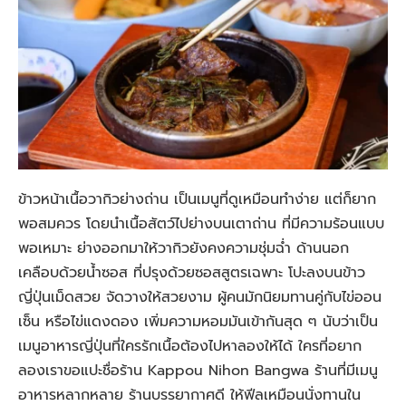
ข้าวหน้าเนื้อวากิวย่างถ่าน เป็นเมนูที่ดูเหมือนทำง่าย แต่ก็ยาก
พอสมควร โดยนำเนื้อสัตว์ไปย่างบนเตาถ่าน ที่มีความร้อนแบบ
พอเหมาะ ย่างออกมาให้วากิวยังคงความชุ่มฉ่ำ ด้านนอก
เคลือบด้วยน้ำซอส ที่ปรุงด้วยซอสสูตรเฉพาะ โปะลงบนข้าว
ญี่ปุ่นเม็ดสวย จัดวางให้สวยงาม ผู้คนมักนิยมทานคู่กับไข่ออน
เซ็น หรือไข่แดงดอง เพิ่มความหอมมันเข้ากันสุด ๆ นับว่าเป็น
เมนูอาหารญี่ปุ่นที่ใครรักเนื้อต้องไปหาลองให้ได้ ใครที่อยาก
ลองเราขอแปะชื่อร้าน Kappou Nihon Bangwa ร้านที่มีเมนู
อาหารหลากหลาย ร้านบรรยากาศดี ให้ฟีลเหมือนนั่งทานใน