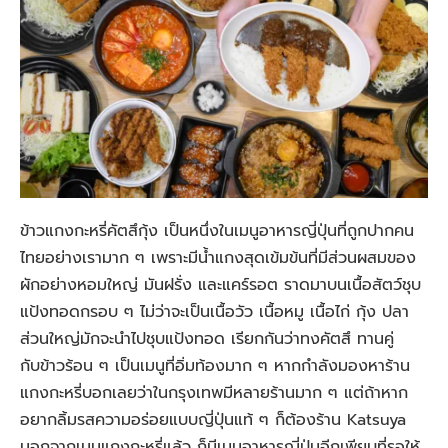
ข้าวแกงกะหรี่คัตสึกุ้ง เป็นหนึ่งในเมนูอาหารญี่ปุ่นที่ถูกปากคน
ไทยอย่างเรามาก ๆ เพราะมีน้ำแกงสุดเข้มข้นที่มีส่วนผสมของ
ผักอย่างหอมใหญ่ มันฝรั่ง และแคร์รอต ราดมาบนเนื้อสัตว์ชุบ
แป้งทอดกรอบ ๆ ไม่ว่าจะเป็นเนื้อวัว เนื้อหมู เนื้อไก่ กุ้ง ปลา
ส่วนใหญ่มักจะนำไปชุบแป้งทอด เรียกกันว่าทงคัตสึ ทานคู่
กับข้าวร้อน ๆ เป็นเมนูที่อิ่มท้องมาก ๆ หากกำลังมองหาร้าน
แกงกะหรี่บอกเลยว่าในกรุงเทพมีหลายร้านมาก ๆ แต่ถ้าหาก
อยากลิ้มรสความอร่อยแบบญี่ปุ่นแท้ ๆ ก็ต้องร้าน Katsuya
นอกจากเมนูแกงกะหรี่แล้ว ก็มีเมนูอาหารญี่ปุ่นอีกเพียบที่รอให้