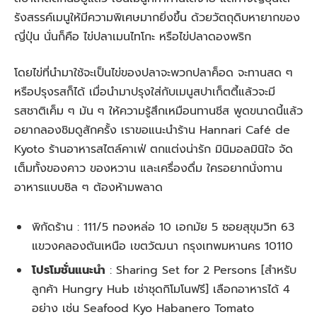
รังสรรค์เมนูให้มีความพิเศษมากยิ่งขึ้น ด้วยวัตถุดิบหายากของ
ญี่ปุ่น นั่นก็คือ ไข่ปลาเมนไทโกะ หรือไข่ปลาดองพริก
โดยไข่ที่นำมาใช้จะเป็นไข่ของปลาจะพวกปลาค็อด จะทานสด ๆ
หรือปรุงรสก็ได้ เมื่อนำมาปรุงใส่กับเมนูสปาเก็ตตี้แล้วจะมี
รสชาติเค็ม ๆ มัน ๆ ให้ความรู้สึกเหมือนทานชีส พูดขนาดนี้แล้ว
อยากลองชิมดูสักครั้ง เราขอแนะนำร้าน Hannari Café de
Kyoto ร้านอาหารสไตล์คาเฟ่ ตกแต่งน่ารัก มินิมอลมินิใจ จัด
เต็มทั้งของคาว ของหวาน และเครื่องดื่ม ใครอยากนั่งทาน
อาหารแบบชิล ๆ ต้องห้ามพลาด
พิกัดร้าน : 111/5 ทองหล่อ 10 เอกมัย 5 ซอยสุขุมวิท 63
แขวงคลองตันเหนือ เขตวัฒนา กรุงเทพมหานคร 10110
โปรโมชั่นแนะนำ
: Sharing Set for 2 Persons
[สำหรับ
ลูกค้า Hungry Hub เช่าชุดกิโมโนฟรี] เลือกอาหารได้ 4
อย่าง เช่น Seafood Kyo Habanero Tomato