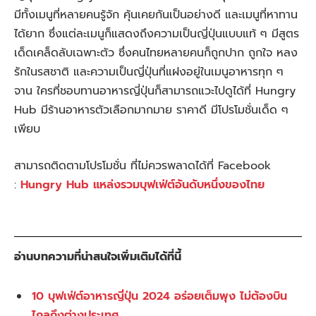
มีทั้งเมนูที่หลายคนรู้จัก คุ้นเคยกันเป็นอย่างดี และเมนูที่หาทาน
ได้ยาก ซึ่งแต่ละเมนูก็แสดงถึงความเป็นญี่ปุ่นแบบแท้ ๆ มีสูตร
เด็ดเคล็ดลับเฉพาะตัว ซึ่งคนไทยหลายคนก็ถูกปาก ถูกใจ หลง
รักในรสชาติ และความเป็นญี่ปุ่นที่แฝงอยู่ในเมนูอาหารทุก ๆ
จาน ใครที่ชอบทานอาหารญี่ปุ่นก็สามารถแวะไปดูได้ที่ Hungry
Hub มีร้านอาหารตัวเลือกมากมาย ราคาดี มีโปรโมชั่นเด็ด ๆ
เพียบ
สามารถติดตามโปรโมชั่น ที่ไม่ควรพลาดได้ที่ Facebook
:
Hungry Hub แหล่งรวมบุฟเฟ่ต์อันดับหนึ่งของไทย
อ่านบทความที่น่าสนใจเพิ่มเติมได้ที่นี้
10 บุฟเฟ่ต์อาหารญี่ปุ่น 2024 อร่อยเต็มพุง ไม่ต้องบิน
ไกลถึงต่างประเทศ