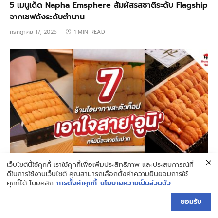
5 เมนูเด็ด Napha Emsphere สัมผัสรสชาติระดับ Flagship
จากเชฟดังระดับตำนาน
กรกฎาคม 17, 2026
1 MIN READ
เว็บไซต์นี้ใช้คุกกี้ เราใช้คุกกี้เพื่อเพิ่มประสิทธิภาพ และประสบการณ์ที่
ฟินคำต่อคำ! ปักหมุด 7 ร้านโอมากาเสะตัวท็อป เอาใจสายเลิฟ
ดีในการใช้งานเว็บไซต์ คุณสามารถเลือกตั้งค่าความยินยอมการใช้
คุกกี้ได้ โดยคลิก
การตั้งค่าคุกกี้
นโยบายความเป็นส่วนตัว
‘อูนิ’ ครีมมี่ละลายในปาก
กรกฎาคม 17, 2026
2 MINS READ
ยอมรับ