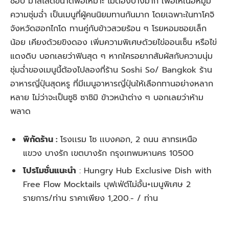
ชอบ มาสไลด์ขนาดพอเหมาะ ไม่ต้องบางมาก เพื่อให้เนื้อหมูมี
ความชุ่มฉ่ำ เป็นเมนูที่ผู้คนนิยมทานกันมาก โดยเฉพาะในทาโคจิ
จังหวัดฮอกไกโด ทานคู่กับข้าวสวยร้อน ๆ โรยหอมซอยเล็ก
น้อย เคียงด้วยขิงดอง เพิ่มความพิเศษด้วยไข่ออนเซ็น หรือไข่
แดงดิบ บอกเลยว่าฟินสุด ๆ หากใครอยากสัมผัสกับความนุ่ม
ชุ่มฉ่ำของเมนูนี้ต้องไปลองที่ร้าน Soshi So/ Bangkok ร้าน
อาหารญี่ปุ่นสุดหรู ที่มีเมนูอาหารญี่ปุ่นให้เลือกทานอย่างหลาก
หลาย ไม่ว่าจะเป็นซูชิ ซาชิมิ ข้าวหน้าต่าง ๆ บอกเลยว่าห้าม
พลาด
พิกัดร้าน :
โรงเเรม โซ เเบงคอก, 2 ถนน สาทรเหนือ
แขวง บางรัก เขตบางรัก กรุงเทพมหานคร 10500
โปรโมชั่นแนะนำ
:
Hungry Hub Exclusive Dish with
Free Flow Mocktails บุฟเฟ่ต์ไม่อั้น+เมนูพิเศษ 2
รายการ/ท่าน ราคาเพียง 1,200.- / ท่าน