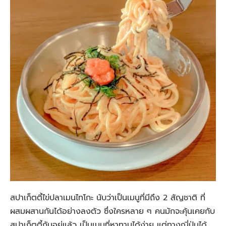
สปาเก็ตตี้ไข่ปลาเมนไทโกะ นับว่าเป็นเมนูที่มีถึง 2 สัญชาติ ที่
ผสมผสานกันได้อย่างลงตัว ซึ่งใครหลาย ๆ คนมักจะคุ้นเคยกับ
สปาเก็ตตี้กันอยู่แล้ว เป็นเมนูที่หาทานได้ง่าย แต่ทางญี่ปุ่นได้