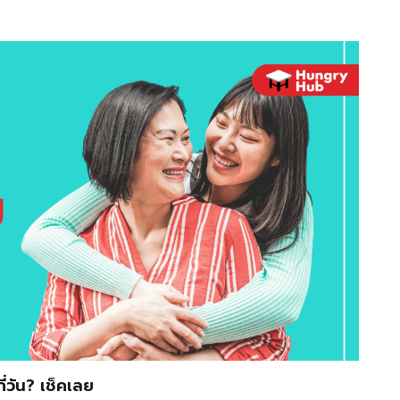
่วัน? เช็คเลย