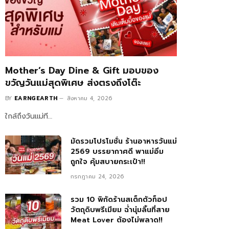
Mother’s Day Dine & Gift มอบของ
ขวัญวันแม่สุดพิเศษ ส่งตรงถึงโต๊ะ
BY
EARNGEARTH
สิงหาคม 4, 2026
ใกล้ถึงวันแม่ที…
มัดรวมโปรโมชั่น ร้านอาหารวันแม่
2569 บรรยากาศดี พาแม่อิ่ม
ถูกใจ คุ้มสบายกระเป๋า!!
กรกฎาคม 24, 2026
รวม 10 พิกัดร้านสเต็กตัวท็อป
วัตถุดิบพรีเมียม ฉ่ำนุ่มลิ้นที่สาย
Meat Lover ต้องไม่พลาด!!