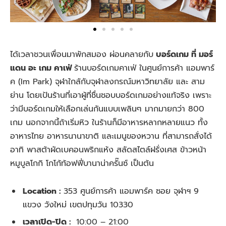
ได้เวลาชวนเพื่อนมาพักสมอง ผ่อนคลายกับ
บอร์ดเกม ที่ มอร์
แดน อะ เกม คาเฟ่
ร้านบอร์ดเกมคาเฟ่ ในศูนย์การค้า แอมพาร์
ค (Im Park) จุฬาใกล้กับจุฬาลงกรณ์มหาวิทยาลัย และ สาม
ย่าน โดยเป้นร้านที่เอาผู้ที่ชื่นชอบบอร์ดเกมอย่างแท้จริง เพราะ
ว่ามีบอร์ดเกมให้เลือกเล่นกันแบบเพลินๆ มากมายกว่า 800
เกม นอกจากนี้ถ้าเริ่มหิว ในร้านก็มีอาหารหลากหลายแนว ทั้ง
อาหารไทย อาหารนานาขาติ และเมนูของหวาน ที่สามารถสั่งได้
อาทิ พาสต้าผัดเบคอนพริกแห้ง สลัดสไตล์ฝรั่งเศส ข้าวหน้า
หมูบูลโกกิ โกโก้ท้อฟฟี่บานาน่าครั๊นซ์ เป็นต้น
Location :
353 ศูนย์การค้า แอมพาร์ค ซอย จุฬาฯ 9
แขวง วังใหม่ เขตปทุมวัน 10330
เวลาเปิด-ปิด :
10:00 – 21:00