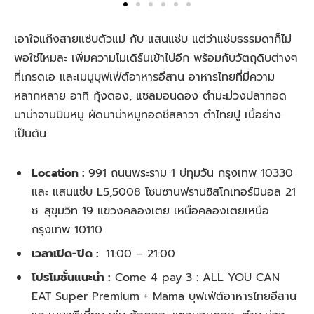
เอาใจแก๊งสายแซ่บตัวแม่ กับ แสนแซ่บ แต่ว่าแซ่บธรรมดาก็ไม่
พอใช่ไหมละ เพิ่มความโมเดิร์นเข้าไปอีก พร้อมกับวัตถุดิบต่างๆ
ที่เกรดเอ และเมนูบุฟเฟ่ต์อาหารอีสาน อาหารไทยที่มีความ
หลากหลาย อาทิ กุ้งดอง, แซลมอนดอง ตำมะม่วงปลาทอด
มาม่าจานบินหมู ผัดมาม่าหมูทอดชีสลาวา ตำไทยปู เนื้อย่าง
เป็นต้น
Location :
991 ถนนพระราม 1 ปทุมวัน กรุงเทพ 10330
และ แสนแซ่บ L5,5008 โซนซานฟรานซิสโกเทอร์มินอล 21
ซ. สุขุมวิท 19 แขวงคลองเตย เหนือคลองเตยเหนือ
กรุงเทพ 10110
เวลาเปิด-ปิด :
11:00 – 21:00
โปรโมชั่นแนะนำ :
Come 4 pay 3 : ALL YOU CAN
EAT Super Premium + Mama บุฟเฟ่ต์อาหารไทยอีสาน