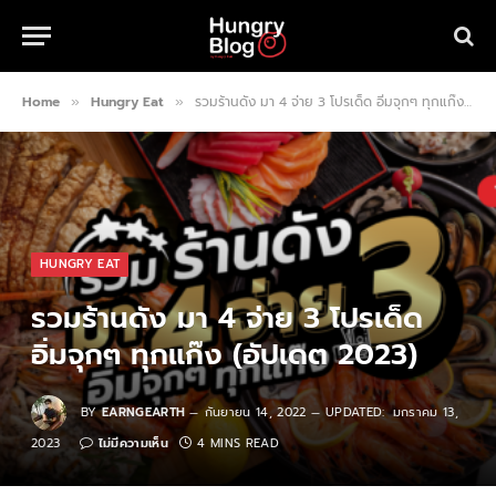
Home
Hungry Eat
รวมร้านดัง มา 4 จ่าย 3 โปรเด็ด อิ่มจุกๆ ทุกแก๊ง (อัปเดต 2023)
»
»
HUNGRY EAT
รวมร้านดัง มา 4 จ่าย 3 โปรเด็ด
อิ่มจุกๆ ทุกแก๊ง (อัปเดต 2023)
BY
EARNGEARTH
กันยายน 14, 2022
UPDATED:
มกราคม 13,
2023
ไม่มีความเห็น
4 MINS READ