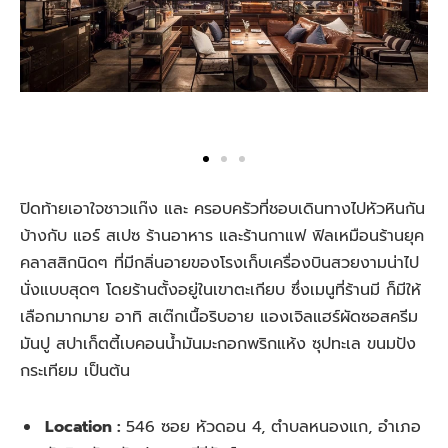
ปิดท้ายเอาใจชาวแก๊ง และ ครอบครัวที่ชอบเดินทางไปหัวหินกัน
บ้างกับ แอร์ สเปซ ร้านอาหาร และร้านกาแฟ ฟิลเหมือนร้านยุค
คลาสสิกนิดๆ ที่มีกลิ่นอายของโรงเก็บเครื่องบินสวยงามน่าไป
นั่งแบบสุดๆ โดยร้านตั้งอยู่ในเขาตะเกียบ ซึ่งเมนูที่ร้านมี ก็มีให้
เลือกมากมาย อาทิ สเต๊กเนื้อริบอาย แองเจิลแฮร์ผัดซอสครีม
มันปู สปาเก็ตตี้เบคอนน้ำมันมะกอกพริกแห้ง ซุปทะเล ขนมปัง
กระเทียม เป็นต้น
Location :
546 ซอย หัวดอน 4, ตำบลหนองแก, อำเภอ