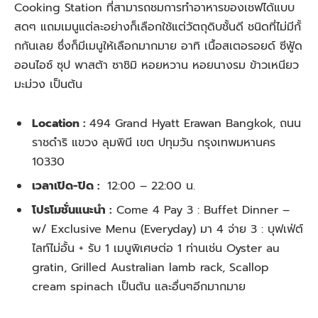
Cooking Station ที่สามารถชมการทำอาหารของเชฟได้แบบ
สดๆ แถมเมนูแต่ละอย่างก็เลือกใช้แต่วัตถุดิบชั้นดี ชนิดที่ไม่มีกั้
กกันเลย ซึ่งก็มีเมนูให้เลือกมากมาย อาทิ เนื้อสเตอรอยด์ ซีฟู้ด
ออนไอซ์ ซุป พาสต้า ซาชิมิ หอยหวาน หอยนางรม ข้าวเหนียว
มะม่วง เป็นต้น
Location :
494 Grand Hyatt Erawan Bangkok, ถนน
ราชดำริ แขวง ลุมพินี เขต ปทุมวัน กรุงเทพมหานคร
10330
เวลาเปิด-ปิด :
12:00 – 22:00 น.
โปรโมชั่นแนะนำ :
Come 4 Pay 3 : Buffet Dinner –
w/ Exclusive Menu (Everyday)
มา 4 จ่าย 3 : บุฟเฟ่ต์
ไลท์ไม่อั้น + รับ 1 เมนูพิเศษต่อ 1 ท่านเช่น Oyster au
gratin, Grilled Australian lamb rack, Scallop
cream spinach เป็นต้น แ
ละอื่นๆอีก
มากมาย