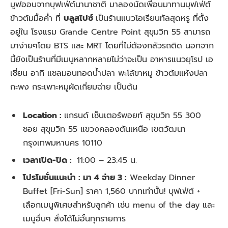
มูฟออนจากบุฟเฟ่ต์นานาชาติ มาลองนัดเพื่อนมาทานบุฟเฟ่ต์
ข้าวต้มมื้อค่ำ ที่
บลูสไปซ์
เป็นร้านแนวโอเรียนทัลสุดหรู ที่ตั้ง
อยู่ใน โรงแรม Grande Centre Point สุขุมวิท 55 สามารถ
มาง่ายๆโดย BTS และ MRT โดยที่ไม่ต้องกลัวรถติด นอกจาก
นี้ยังเป็นร้านที่มีเมนูหลากหลายไม่ว่าจะเป็น อาหารแนวยุโรป เอ
เชี่ยน อาทิ แซลมอนทอดน้ำปลา พะโล้ขาหมู ข้าวต้มแห้งปลา
กะพง กระเพาะหมูผัดเกี่ยมฉ่าย เป็นต้น
Location :
แกรนด์ เซ็นเตอร์พอยท์ สุขุมวิท 55 300
ซอย สุขุมวิท 55 แขวงคลองตันเหนือ เขตวัฒนา
กรุงเทพมหานคร 10110
เวลาเปิด-ปิด :
11:00 – 23:45 น.
โปรโมชั่นแนะนำ :
มา 4 จ่าย 3 :
Weekday Dinner
Buffet [Fri-Sun] ราคา 1,560 บาทเท่านั้น! บุฟเฟ่ต์ +
เลือกเมนูพิเศษสำหรับลูกค้า เช่น menu of the day และ
เมนูอื่นๆ สั่
งได้ไม่อั้นทุกรายการ