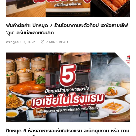
ฟินคำต่อคำ! ปักหมุด 7 ร้านโอมากาเสะตัวท็อป เอาใจสายเลิฟ
‘อูนิ’ ครีมมี่ละลายในปาก
กรกฎาคม 17, 2026
2 MINS READ
ปักหมุด 5 ห้องอาหารเอเชียในโรงแรม จะนัดคุยงาน หรือ ทาน