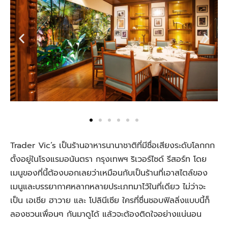
Trader Vic’s เป็นร้านอาหารนานาชาติที่มีชื่อเสียงระดับโลกกก
ตั้งอยู่ในโรงแรมอนันตรา กรุงเทพฯ ริเวอร์ไซด์ รีสอร์ท โดย
เมนูของที่นี้ต้องบอกเลยว่าเหมือนกับเป็นร้านที่เอาสไตล์ของ
เมนูและบรรยากาศหลากหลายประเภทมาไว้ในที่เดียว ไม่ว่าจะ
เป็น เอเชีย ฮาวาย และ โปลินีเซีย ใครที่ชื่นชอบฟิลลิ่งแบบนี้ก็
ลองชวนเพื่อนๆ กันมาดูได้ แล้วจะต้องติดใจอย่างแน่นอน