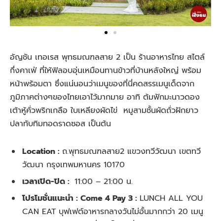
อัญชัน เทอเรส พุทธมณฑลสาย 2 เป็น ร้านอาหารไทย สไตล์
กึ่งคาเฟ่ ที่ให้ฟิลอบอุ่นเหมือนทานข้าวที่บ้านหลังใหญ่ พร้อม
หน้าพร้อมตา ซึ่งแน่นอนว่าเมนูของที่นี่คดสรรเมนูเด็ดจาก
ภูมิภาคต่างๆของไทยเอาไว้มากมาย อาทิ ต้มฟักมะนาวดอง
เต้าหู้คั่วพริกเกลือ ใบเหลียงผัดไข่ หมูสามชั้นผัดถั่วฝักยาว
ปลาทับทิมทอดราดซอส เป็นต้น
Location :
ถ.พุทธมณฑลสาย2 แขวงทวีวัฒนา เขตทวี
วัฒนา กรุงเทพมหานคร 10170
เวลาเปิด-ปิด :
11:00 – 21:00 น.
โปรโมชั่นแนะนำ : Come 4 Pay 3 :
LUNCH ALL YOU
CAN EAT บุฟเฟต์อาหารกลางวันไม่อั้นมากกว่า 20 เมนู