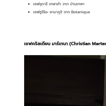
เชฟชุดารี เทพาคำ จาก บ้านเทพา
เชฟซูจิโอะ ยามากูจิ จาก Botanique
เชฟคริสเตียน มาร์เทนา (Christian Marte