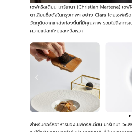
เชฟคริสเตียน มาร์เทนา (Christian Martena) เชฟฝีม
ตาเลียนชื่อดังในกรุงเทพฯ อย่าง Clara โดยเชฟคริส
วัตถุดิบจากแหล่งท้องถิ่นที่มีคุณภาพ รวมไปถึงการเน
ความแปลกใหม่และหวือหวา
สำหรับคอร์สอาหารของเชฟคริสเตียน มาร์เทนา จะเสิร