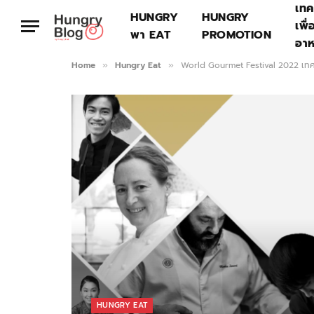
เทค
HUNGRY
HUNGRY
เพื่
พา EAT
PROMOTION
อา
Home
Hungry Eat
World Gourmet Festival 2022 เทศก
»
»
HUNGRY EAT