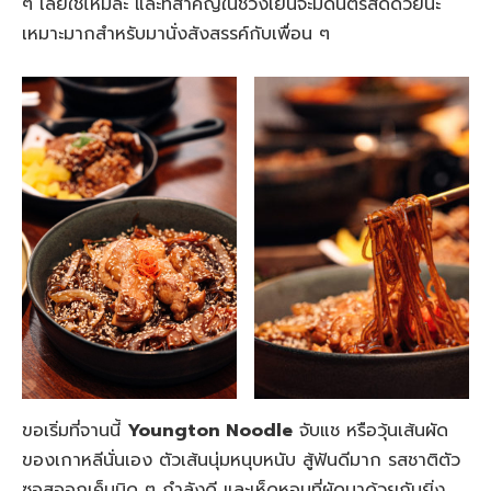
ๆ เลยใช่ไหมล่ะ และที่สำคัญในช่วงเย็นจะมีดนตรีสดด้วยนะ
เหมาะมากสำหรับมานั่งสังสรรค์กับเพื่อน ๆ
ขอเริ่มที่จานนี้
Youngton Noodle
จับแช หรือวุ้นเส้นผัด
ของเกาหลีนั่นเอง ตัวเส้นนุ่มหนุบหนับ สู้ฟันดีมาก รสชาติตัว
ซอสออกเค็มนิด ๆ กำลังดี และเห็ดหอมที่ผัดมาด้วยกันยิ่ง