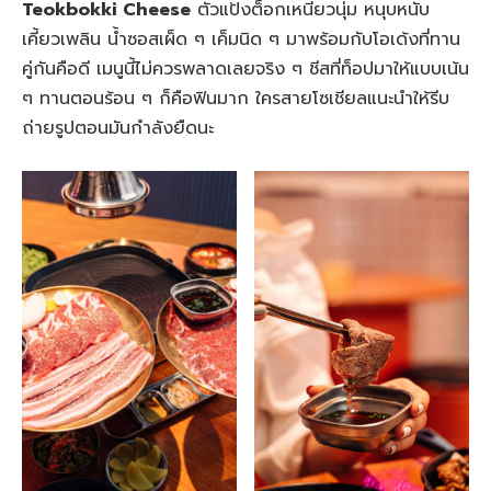
Teokbokki Cheese
ตัวแป้งต็อกเหนียวนุ่ม หนุบหนับ
เคี้ยวเพลิน น้ำซอสเผ็ด ๆ เค็มนิด ๆ มาพร้อมกับโอเด้งที่ทาน
คู่กันคือดี เมนูนี้ไม่ควรพลาดเลยจริง ๆ ชีสที่ท็อปมาให้แบบเน้น
ๆ ทานตอนร้อน ๆ ก็คือฟินมาก ใครสายโซเชียลแนะนำให้รีบ
ถ่ายรูปตอนมันกำลังยืดนะ