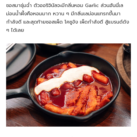
ซอสมาชุ่มฉ่ำ ตัวออริจินัลจะมีกลิ่นหอม Garlic ส่วนฮันนี่เล
ม่อนน้ำผึ้งคือหอมมาก หวาน ๆ มีกลิ่นเลม่อนแทรกขึ้นมา
กำลังดี และสุดท้ายซอสเผ็ด โคชูจัง เผ็ดกำลังดี สู้แบรนด์ดัง
ๆ ได้เลย