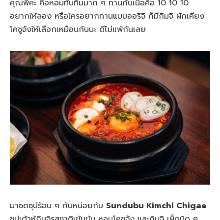
คุณพี่คะ คือหอมทับทิมมาก ๆ ทานกับเนื้อคือ 10 10 10
อยากให้ลอง หรือใครอยากทานแบบออริจิ ก็มีกิมจิ ผักเคียง
โคชูจังให้เลือกเหมือนกันนะ ดีไม่แพ้กันเลย
มาซดซุปร้อน ๆ กันหน่อยกับ
Sundubu Kimchi Chigae
ซุปเต้าหู้กิมจิรสชาติเข้มข้น หอมโคชูจัง และกิมจิ เผ็ดนิด ๆ