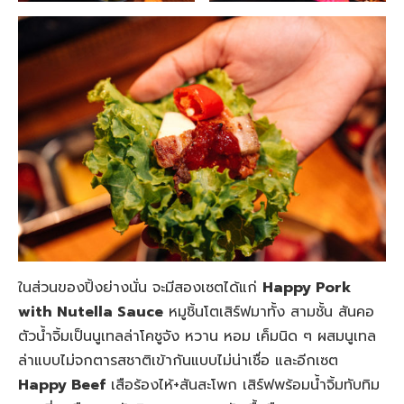
ในส่วนของปิ้งย่างนั่น จะมีสองเซตได้แก่
Happy Pork
with Nutella Sauce
หมูชิ้นโตเสิร์ฟมาทั้ง สามชั้น สันคอ
ตัวน้ำจิ้มเป็นนูเทลล่าโคชูจัง หวาน หอม เค็มนิด ๆ ผสมนูเทล
ล่าแบบไม่จกตารสชาติเข้ากันแบบไม่น่าเชื่อ และอีกเซต
Happy Beef
เสือร้องไห้+สันสะโพก เสิร์ฟพร้อมน้ำจิ้มทับทิม