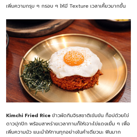
เพิ่มความกรุบ ๆ กรอบ ๆ ให้มี Texture เวลาเคี้ยวมากขึ้น
Kimchi Fried Rice
ข้าวผัดกิมจิรสชาติเข้มข้น ท็อปด้วยไข่
ดาวปุกปิก พร้อมสาหร่ายเวลาทานก็ให้เจาะไข่แดงเยิ้ม ๆ เพื่อ
เพิ่มความนัว แนะนำให้ทานทุกอย่างในคำเดียวนะ ฟินมาก