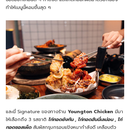
ทำให้เมนูนี้หอมขึ้นสุด ๆ
และนี่ Signature ของทางร้าน
Youngton Chicken
มีมา
ให้เลือกถึง 3 รสชาติ
ไก่ทอดยังทัน , ไก่ทอดฮันนี่เลม่อน , ไก่
ทอดซอสเผ็ด
สัมผัสกรุบกรอบแป้งหนากำลังดี เคลือบตัว