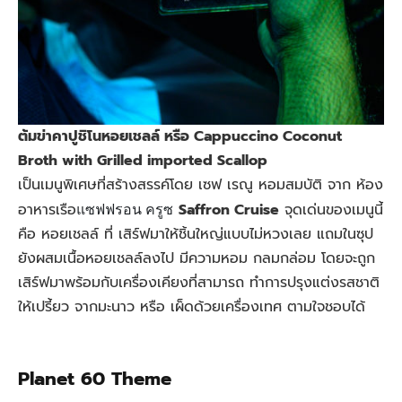
ต้มข่าคาปูชิโนหอยเชลล์ หรือ Cappuccino Coconut
Broth with Grilled imported Scallop
เป็นเมนูพิเศษที่สร้างสรรค์โดย เซฟ เรณู หอมสมบัติ จาก ห้อง
อาหารเรือ
Saffron Cruise
จุดเด่นของเมนูนี้
แซฟฟรอน ครูซ
คือ หอยเชลล์ ที่ เสิร์ฟมาให้ชิ้นใหญ่แบบไม่หวงเลย แถมในซุป
ยังผสมเนื้อหอยเชลล์ลงไป มีความหอม กลมกล่อม โดยจะถูก
เสิร์ฟมาพร้อมกับเครื่องเคียงที่สามารถ ทำการปรุงแต่งรสชาติ
ให้เปรี้ยว จากมะนาว หรือ เผ็ดด้วยเครื่องเทศ ตามใจชอบได้
Planet 60 Theme