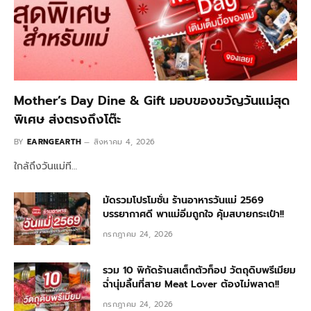
Mother’s Day Dine & Gift มอบของขวัญวันแม่สุด
พิเศษ ส่งตรงถึงโต๊ะ
BY
EARNGEARTH
สิงหาคม 4, 2026
ใกล้ถึงวันแม่ที…
มัดรวมโปรโมชั่น ร้านอาหารวันแม่ 2569
บรรยากาศดี พาแม่อิ่มถูกใจ คุ้มสบายกระเป๋า!!
กรกฎาคม 24, 2026
รวม 10 พิกัดร้านสเต็กตัวท็อป วัตถุดิบพรีเมียม
ฉ่ำนุ่มลิ้นที่สาย Meat Lover ต้องไม่พลาด!!
กรกฎาคม 24, 2026