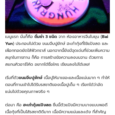
เมนูแรก นั่นก็คือ
ติ่มซำ 3 ชนิด
จาก ห้องอาหารจีนไบยุน (
Bai
Yun
) ประกอบไปด้วย ขนมจีบปูยักษ์ ฮะเก๋ากุ้งที่ใช้แป้งสด และ
เผือกทอดยัดไส้ฟัวกราส์ นอกจากนี้ยังมีจุดเด่นที่ช่วยเพิ่มความ
สนุกในการทาน ก็คือ การสร้างข้อความลงบนจาน ด้วยการ
สแกนคิวอาร์โค้ด อยากได้ชื่อใคร เขียนลงไปได้เลย!
เริ่มที่ตัว
ขนมจีบปูยักษ์
เนื้อปูให้มาเยอะและเนื้อแน่นมาก ๆ ทำให้
ตอนที่ทานเข้าไปได้รับรสชาติของเนื้อปูเต็ม ๆ เรียกได้ว่าอัด
แน่นไปด้วยคุณภาพจริง ๆ
ต่อมา คือ
ฮะเก๋ากุ้งแป้งสด
ชิ้นนี้ตัวแป้งมีความบางแบบพอดี
เนื้อกุ้งที่เป็นไส้รสชาติดีมาก เนื้อมีความแน่นและเด้ง ที่สำคัญ