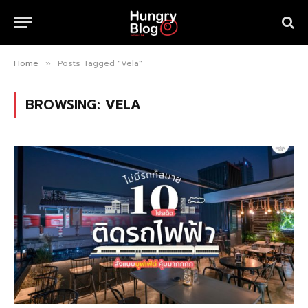
Home
Posts Tagged "Vela"
»
BROWSING:
VELA