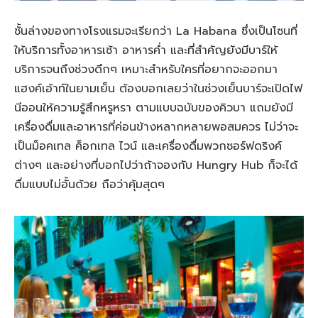
ชั้นล่างของทางโรงแรมจะเรียกว่า La Habana ซึ่งเป็นโซนที่
ให้บริการทั้งอาหารเช้า อาหารค่ำ และที่สำคัญยังมีบาร์ให้
บริการจนถึงช่วงดึกๆ เหมาะสำหรับใครที่อยากจะออกมา
แฮงค์เอ้าท์ในยามเย็น ต้องบอกเลยว่าในช่วงเย็นบาร์จะเปิดไฟ
นีออนให้ความรู้สึกหรูหรา ตามแบบฉบับของคิวบา แถมยังมี
เครื่องดื่มและอาหารที่ค่อนข้างหลากหลายพอสมควร ไม่ว่าจะ
เป็นม็อคเทล ค็อกเทล ไวน์ และเครื่องดื่มพวกซอร์ฟดริงค์
ต่างๆ และอย่างที่บอกไปว่าถ้าจองกับ Hungry Hub ก็จะได้
ดื่มแบบไม่อั้นด้วย ถือว่าคุ้มสุดๆ