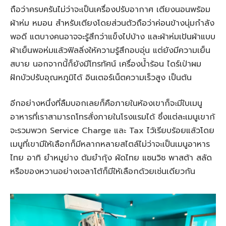
ถือว่าครบครันไม่ว่าจะเป็นเครื่องปรับอากาศ เตียงนอนพร้อม
ผ้าห่ม หมอน สำหรับเตียงโดยส่วนตัวถือว่าค่อนข้างนุ่มกำลัง
พอดี แตบางคนอาจจะรู้สึกว่าแข็งไปบ้าง และผ้าห่มเป้นผ้าแบบ
ผ้าเย็นพอห่มแล้วฟิลลิ่งให้ความรู้สึกอบอุ่น แต่ยังมีความเย็น
สบาย นอกจากนี้ก็ยังมีโทรทัศน์ เครื่องน้ำร้อน ไดร์เป่าผม
ฝักบัวปรับอุณหภูมิได้ อินเตอร์เน็ตความเร็วสูง เป็นต้น
อีกอย่างหนึ่งที่ลืมบอกเลยก็คือภายในห้องเขาก็จะมีใบเมนู
อาหารที่เราสามารถโทรสั่งภายในโรงแรมได้ ซึ่งแต่ละเมนูเขาก้
จะรวมพวก Service Charge และ Tax ไว้เรียบร้อยแล้วโดย
เมนูที่เขามีให้เลือกก็มีหลากหลายสไตล์ไม่ว่าจะเป็นเมนูอาหาร
ไทย อาทิ ยำหมูย่าง ต้มยำกุ้ง ผัดไทย แซนวิช พาสต้า สลัด
หรือของหวานอย่างเจลาโต้ก็มีให้เลือกด้วยเช่นเดียวกัน