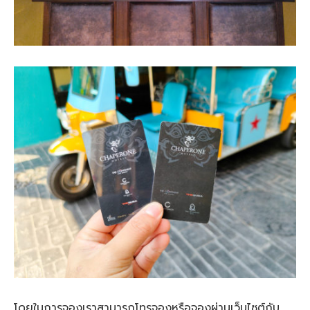
โดยในการจองเราสามารถโทรจองหรือจองผ่านเว็บไซต์กับ