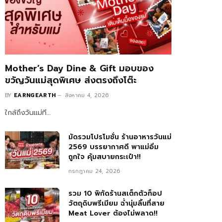
Mother’s Day Dine & Gift มอบของ
ขวัญวันแม่สุดพิเศษ ส่งตรงถึงโต๊ะ
BY
EARNGEARTH
สิงหาคม 4, 2026
ใกล้ถึงวันแม่ที…
มัดรวมโปรโมชั่น ร้านอาหารวันแม่
2569 บรรยากาศดี พาแม่อิ่ม
ถูกใจ คุ้มสบายกระเป๋า!!
กรกฎาคม 24, 2026
รวม 10 พิกัดร้านสเต็กตัวท็อป
วัตถุดิบพรีเมียม ฉ่ำนุ่มลิ้นที่สาย
Meat Lover ต้องไม่พลาด!!