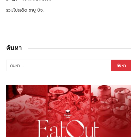
รวมโปรเด็ด ชาบู ปิ้ง…
ค้นหา