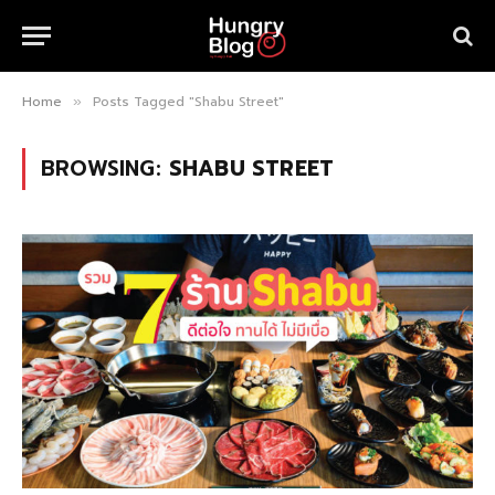
Home
Posts Tagged "Shabu Street"
»
BROWSING:
SHABU STREET