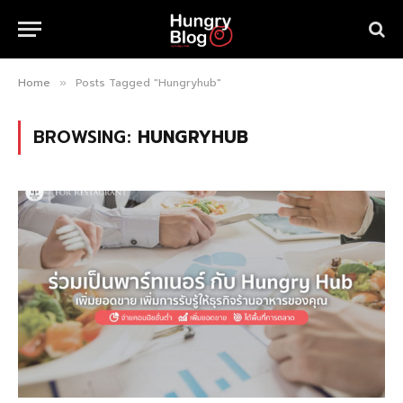
Home
Posts Tagged "Hungryhub"
»
BROWSING:
HUNGRYHUB