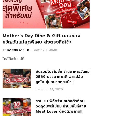
Mother’s Day Dine & Gift มอบของ
ขวัญวันแม่สุดพิเศษ ส่งตรงถึงโต๊ะ
BY
EARNGEARTH
สิงหาคม 4, 2026
ใกล้ถึงวันแม่ที…
มัดรวมโปรโมชั่น ร้านอาหารวันแม่
2569 บรรยากาศดี พาแม่อิ่ม
ถูกใจ คุ้มสบายกระเป๋า!!
กรกฎาคม 24, 2026
รวม 10 พิกัดร้านสเต็กตัวท็อป
วัตถุดิบพรีเมียม ฉ่ำนุ่มลิ้นที่สาย
Meat Lover ต้องไม่พลาด!!