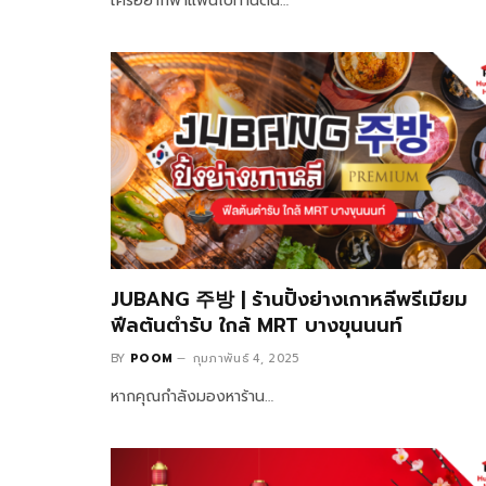
ใครอยากพาแฟนไปทานดิน…
JUBANG 주방 | ร้านปิ้งย่างเกาหลีพรีเมียม
ฟีลต้นตำรับ ใกล้ MRT บางขุนนนท์
BY
POOM
กุมภาพันธ์ 4, 2025
หากคุณกำลังมองหาร้าน…