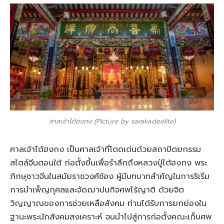
ศาลเจ้าไต้ฮงกง (Picture by sarakadeelite)
ศาลเจ้าไต้ฮงกง เป็นศาลเจ้าที่โดดเด่นด้วยสถาปัตยกรรม
สไตล์จีนตอนใต้ ก่อตั้งขึ้นเพื่อรำลึกถึงหลวงปู่ไต้ฮงกง พระ
ภิกษุชาวจีนในสมัยราชวงศ์ซ้อง ผู้มีบทบาทสำคัญในการริเริ่ม
การบำเพ็ญกุศลและจัดฌาปนกิจศพไร้ญาติ ด้วยจิต
วิญญาณของการช่วยเหลือสังคม ท่านได้รับการยกย่องใน
ฐานะพระนักสังคมสงเคราะห์ จนนำไปสู่การก่อตั้งคณะเก็บศพ