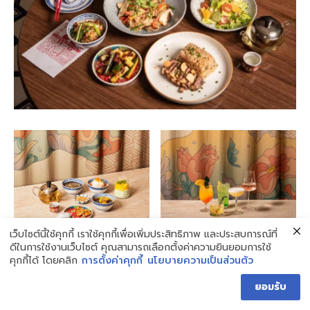
เว็บไซต์นี้ใช้คุกกี้ เราใช้คุกกี้เพื่อเพิ่มประสิทธิภาพ และประสบการณ์ที่
ดีในการใช้งานเว็บไซต์ คุณสามารถเลือกตั้งค่าความยินยอมการใช้
ร้านอาหารสุดชิคในโรงแรม ASAI กรุงเทพฯ มอบ
คุกกี้ได้ โดยคลิก
การตั้งค่าคุกกี้
นโยบายความเป็นส่วนตัว
ประสบการณ์การรับประทานอาหารที่โดดเด่นไม่ซ้ำใคร ด้วย
ยอมรับ
เมนูอาหารไทยฟิวชันสุดสร้างสรรค์ ผสานรสชาติที่แปลกใหม่
จากวัตถุดิบท้องถิ่น พร้อมเสิร์ฟค็อกเทลสูตรพิเศษ เพิ่มความ