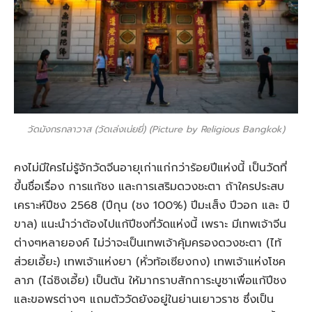
วัดมังกรกลาวาส (วัดเล่งเน่ยยี่) (Picture by Religious Bangkok)
คงไม่มีใครไม่รู้จักวัดจีนอายุเก่าแก่กว่าร้อยปีแห่งนี้ เป็นวัดที่
ขึ้นชื่อเรื่อง การแก้ชง และการเสริมดวงชะตา ถ้าใครประสบ
เคราะห์ปีชง 2568 (ปีกุน (ชง 100%) ปีมะเส็ง ปีวอก และ ปี
ขาล) แนะนำว่าต้องไปแก้ปีชงที่วัดแห่งนี้ เพราะ มีเทพเจ้าจีน
ต่างๆหลายองค์ ไม่ว่าจะเป็นเทพเจ้าคุ้มครองดวงชะตา (ไท้
ส่วยเอี้ยะ) เทพเจ้าแห่งยา (หั่วท้อเซียงกง) เทพเจ้าแห่งโชค
ลาภ (ไฉ่ซิงเอี้ย) เป็นต้น ให้มากราบสักการะบูชาเพื่อแก้ปีชง
และขอพรต่างๆ แถมตัววัดยังอยู่ในย่านเยาวราช ซึ่งเป็น