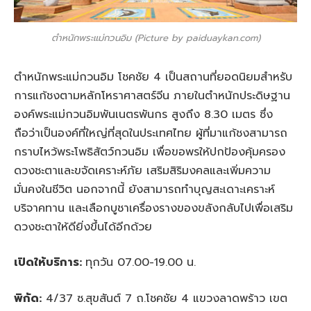
ตำหนักพระแม่กวนอิม (Picture by paiduaykan.com)
ตำหนักพระแม่กวนอิม โชคชัย 4 เป็นสถานที่ยอดนิยมสำหรับ
การแก้ชงตามหลักโหราศาสตร์จีน ภายในตำหนักประดิษฐาน
องค์พระแม่กวนอิมพันเนตรพันกร สูงถึง 8.30 เมตร ซึ่ง
ถือว่าเป็นองค์ที่ใหญ่ที่สุดในประเทศไทย ผู้ที่มาแก้ชงสามารถ
กราบไหว้พระโพธิสัตว์กวนอิม เพื่อขอพรให้ปกป้องคุ้มครอง
ดวงชะตาและขจัดเคราะห์ภัย เสริมสิริมงคลและเพิ่มความ
มั่นคงในชีวิต นอกจากนี้ ยังสามารถทำบุญสะเดาะเคราะห์
บริจาคทาน และเลือกบูชาเครื่องรางของขลังกลับไปเพื่อเสริม
ดวงชะตาให้ดียิ่งขึ้นได้อีกด้วย
เปิดให้บริการ:
ทุกวัน 07.00-19.00 น.
พิกัด:
4/37 ซ.สุขสันต์ 7 ถ.โชคชัย 4 แขวงลาดพร้าว เขต