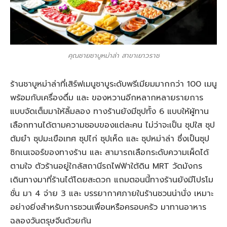
คุณชายชาบูหม่าล่า สาขาเยาวราช
ร้านชาบูหม่าล่าที่เสิร์ฟเมนูชาบูระดับพรีเมียมมากกว่า 100 เมนู
พร้อมกับเครื่องดื่ม และ ของหวานอีกหลากหลายรายการ
แบบจัดเต็มมาให้ลิ้มลอง ทางร้านยังมีซุปทั้ง 6 แบบให้ผู้ทาน
เลือกทานได้ตามความชอบของแต่ละคน ไม่ว่าจะเป็น ซุปใส ซุป
ต้มยำ ซุปมะเขือเทศ ซุปไก่ ซุปเห็ด และ ซุปหม่าล่า ซึ่งเป็นซุป
ซิกเนเจอร์ของทางร้าน และ สามารถเลือกระดับความเผ็ดได้
ตามใจ ตัวร้านอยู่ใกล้สถานีรถไฟฟ้าใต้ดิน MRT วัดมังกร
เดินทางมาที่ร้านได้โดยสะดวก แถมตอนนี้ทางร้านยังมีโปรโม
ชั่น มา 4 จ่าย 3 และ บรรยากาศภายในร้านชวนน่านั่ง เหมาะ
อย่างยิ่งสำหรับการชวนเพื่อนหรือครอบครัว มาทานอาหาร
ฉลองวันตรุษจีนด้วยกัน