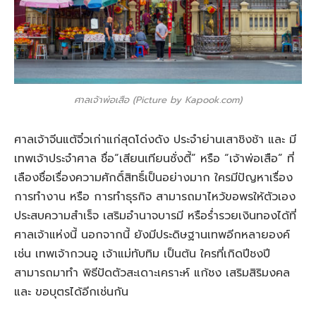
ศาลเจ้าพ่อเสือ (Picture by Kapook.com)
ศาลเจ้าจีนแต้จิ๋วเก่าแก่สุดโด่งดัง ประจำย่านเสาชิงช้า และ มี
เทพเจ้าประจำศาล ชื่อ“เสียนเทียนซั่งตี้” หรือ “เจ้าพ่อเสือ” ที่
เลืองชื่อเรื่องความศักดิ์สิทธิ์เป็นอย่างมาก ใครมีปัญหาเรื่อง
การทำงาน หรือ การทำธุรกิจ สามารถมาไหว้ขอพรให้ตัวเอง
ประสบความสำเร็จ เสริมอำนาจบารมี หรือร่ำรวยเงินทองได้ที่
ศาลเจ้าแห่งนี้ นอกจากนี้ ยังมีประดิษฐานเทพอีกหลายองค์
เช่น เทพเจ้ากวนอู เจ้าแม่ทับทิม เป็นต้น ใครที่เกิดปีชงปี
สามารถมาทำ พิธีปัดตัวสะเดาะเคราะห์ แก้ชง เสริมสิริมงคล
และ ขอบุตรได้อีกเช่นกัน