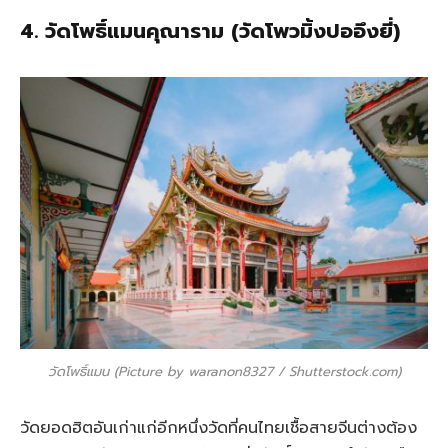
4. วัดโพธิ์แมนคุณาราม (วัดโพวมิ้งปออึงยี่)
วัดโพธิ์แมน (Picture by waranon8327 / Shutterstock.com)
วัดยอดฮิตอันเก่าแก่อีกหนึ่งวัดที่คนไทยเชื้อสายจีนต่างต้อง