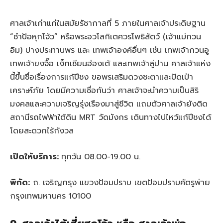
ศาลเจ้าเก่าแก่ในสมัยรัชากาลที่ 5 ภายในศาลเจ้าประดิษฐาน
“ซำป้อหุกโจ้ว” หรือพระอวโลกิเตศวรโพธิสัตว์ (เจ้าแม่กวน
อิม) ปางประทานพร และ เทพเจ้าองค์อื่นๆ เช่น เทพเจ้ากวนอู
เทพเจ้าขงจื๊อ เง็กเซียนฮ่องเต้ และเทพเจ้าลู่ปาน ศาลเจ้าแห่ง
นี้ขึ้นชื่อเรื่องการแก้ปีชง ขอพรเสริมดวงชะตาและปัดเป่า
เคราะห์ภัย โดยมีความเชื่อกันว่า ศาลเจ้าจะนำความเป็นสิริ
มงคลและความเจริญรุ่งเรืองมาสู่ชีวิต แถมตัวศาลเจ้ายังติด
สถานีรถไฟฟ้าใต้ดิน MRT วัดมังกร เดินทางไปไหว้แก้ปีชงได้
โดยสะดวกไร้กังวล
เปิดให้บริการ:
ทุกวัน 08.00-19.00 น.
พิกัด:
ถ. เจริญกรุง แขวงป้อมปราบ เขตป้อมปราบศัตรูพ่าย
กรุงเทพมหานคร 10100