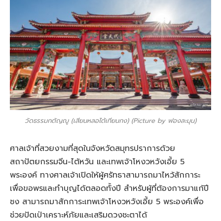
วัดธรรมกตัญญู (เสียนหลอไต้เทียนกง) (Picture by ฟองละมุน)
ศาลเจ้าที่สวยงามที่สุดในจังหวัดสมุทรปราการด้วย
สถาปัตยกรรมจีน-ไต้หวัน และเทพเจ้าโหงวหวังเอี้ย 5
พระองค์ ทางศาลเจ้าเปิดให้ผู้ศรัทธาสามารถมาไหว้สักการะ
เพื่อขอพรและทำบุญได้ตลอดทั้งปี สำหรับผู้ที่ต้องการมาแก้ปี
ชง สามารถมาสักการะเทพเจ้าโหงวหวังเอี้ย 5 พระองค์เพื่อ
ช่วยปัดเป่าเคราะห์ภัยและเสริมดวงชะตาได้