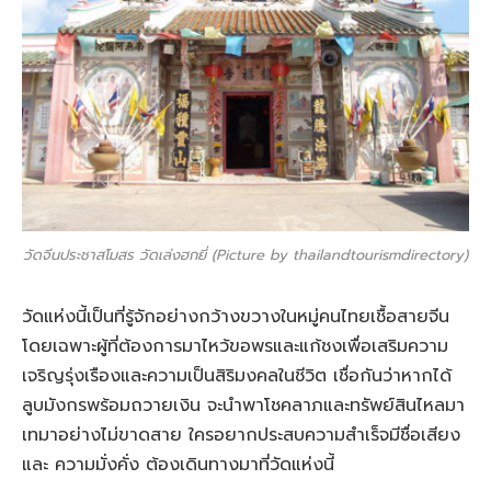
วัดจีนประชาสโมสร วัดเล่งฮกยี่ (Picture by thailandtourismdirectory)
วัดแห่งนี้เป็นที่รู้จักอย่างกว้างขวางในหมู่คนไทยเชื้อสายจีน
โดยเฉพาะผู้ที่ต้องการมาไหว้ขอพรและแก้ชงเพื่อเสริมความ
เจริญรุ่งเรืองและความเป็นสิริมงคลในชีวิต เชื่อกันว่าหากได้
ลูบมังกรพร้อมถวายเงิน จะนำพาโชคลาภและทรัพย์สินไหลมา
เทมาอย่างไม่ขาดสาย ใครอยากประสบความสำเร็จมีชื่อเสียง
และ ความมั่งคั่ง ต้องเดินทางมาที่วัดแห่งนี้