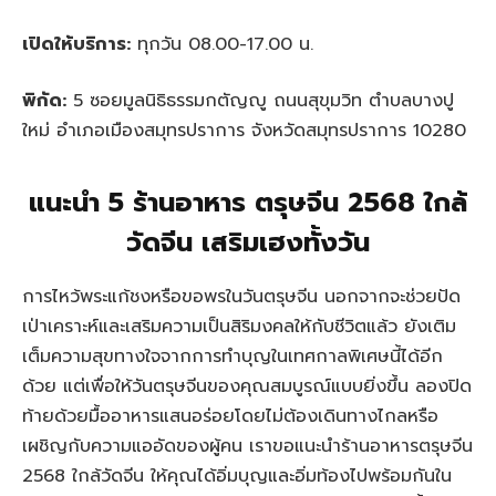
เปิดให้บริการ:
ทุกวัน 08.00-17.00 น.
พิกัด:
5 ซอยมูลนิธิธรรมกตัญญู ถนนสุขุมวิท ตำบลบางปู
ใหม่ อำเภอเมืองสมุทรปราการ จังหวัดสมุทรปราการ 10280
แนะนำ 5 ร้านอาหาร ตรุษจีน 2568 ใกล้
วัดจีน เสริมเฮงทั้งวัน
การไหว้พระแก้ชงหรือขอพรในวันตรุษจีน นอกจากจะช่วยปัด
เป่าเคราะห์และเสริมความเป็นสิริมงคลให้กับชีวิตแล้ว ยังเติม
เต็มความสุขทางใจจากการทำบุญในเทศกาลพิเศษนี้ได้อีก
ด้วย แต่เพื่อให้วันตรุษจีนของคุณสมบูรณ์แบบยิ่งขึ้น ลองปิด
ท้ายด้วยมื้ออาหารแสนอร่อยโดยไม่ต้องเดินทางไกลหรือ
เผชิญกับความแออัดของผู้คน เราขอแนะนำร้านอาหารตรุษจีน
2568 ใกล้วัดจีน ให้คุณได้อิ่มบุญและอิ่มท้องไปพร้อมกันใน