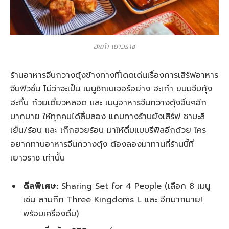
ฮะเก๋า เยาวราช
ร้านอาหารจีนกวางตุ้งข้างทางที่โดดเด่นเรื่องการเสิร์ฟอาหาร
จีนฟิวชั่น ไม่ว่าจะเป็น เมนูซิกเนเจอร์อย่าง ฮะเก๋า ขนมจีบกุ้ง
ฮะกึ๋น ก๋วยเตี๋ยวหลอด และ เมนูอาหารจีนกวางตุ้งอื่นๆอีก
มากมาย ให้ทุกคนได้ลิ้มลอง แถมทางร้านยังเสิร์ฟ ชามะลิ
เย็น/ร้อน และ เก๊กฮวยร้อน มาให้ดื่มแบบรีฟิลอีกด้วย ใคร
อยากทานอาหารจีนกวางตุ้ง ต้องลองมาทานที่ร้านนี้ที่
เยาวราช เท่านั้น
ดีลพิเศษ:
Sharing Set for 4 People (เลือก 8 เมนู
เช่น สามก๊ก Three Kingdoms L และ อีกมากมาย!
พร้อมเครื่องดื่ม)