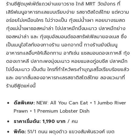
ร้านซีฟู้ดบุฟเฟ่ต์แถวย่านเยาวราช ใกล้ MRT วัดมังกร ที่
เสิร์ฟเมนูอาหารทะเลแบบเรียบง่าย รสชาติสไตล์ไทย แต่ความ
อร่อยไม่เหมือนใคร ไม่ว่าจะเป็น กุ้งแม่น้ำเผา หอยนางรมสด
กุ้งแม่น้ำเผาซอสหม่าล่า ไข่ปลาหมึกนึ่งมะนาว ปลาหมึกย่าง
ซอสหม่าล่า และ กุ้งชุบอัลมอนด์ซอสทรัฟเฟิลมายองเนส ซึ่ง
เป็นเมนูไฮไลท์ของทางร้าน นอกจากนี้ ทางร้านยังมีเมนู
อาหารทะเลอื่นๆให้เลือกทาน อาทิเช่น แชลมอนดองเกาหลี กุ้ง
ดองเกาหลี ปลากะพงนุ่งมะนาว หอยแมลงภู่อบชีส ปลาหมึก
ไข่นึ่งมะนาว เป็นต้น ใครที่ทำไหว้พระทำบุญเสร็จเรียบร้อยแล้ว
และ อยากลิ้มลองอาหารทะเลรสชาติสไตล์ไทย ลองแวะมาที่
ร้านซีฟู้ดแห่งนี้
ดีลพิเศษ:
NEW: All You Can Eat + 1 Jumbo River
Prawn + 1 Premium Lobster Dish
ราคาเริ่มต้น:
1,190 บาท
/ คน
พิกัด:
51/1 ถนน ผดุงด้าว แขวงสัมพันธวงศ์ เขต