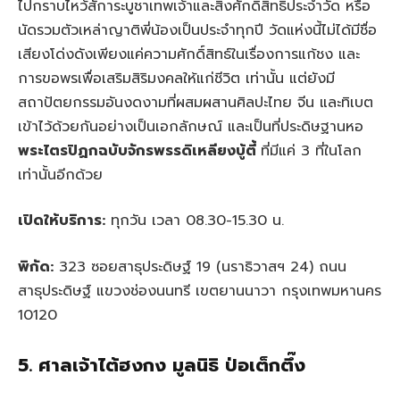
ไปกราบไหว้สัการะบูชาเทพเจ้าและสิ่งศักดิ์สิทธิประจำวัด หรือ
นัดรวมตัวเหล่าญาติพี่น้องเป็นประจำทุกปี วัดแห่งนี้ไม่ได้มีชื่อ
เสียงโด่งดังเพียงแค่ความศักดิ์สิทธ์ในเรื่องการแก้ชง และ
การขอพรเพื่อเสริมสิริมงคลให้แก่ชีวิต เท่านั้น แต่ยังมี
สถาปัตยกรรมอันงดงามที่ผสมผสานศิลปะไทย จีน และทิเบต
เข้าไว้ด้วยกันอย่างเป็นเอกลักษณ์ และเป็นที่ประดิษฐานหอ
พระไตรปิฏกฉบับจักรพรรดิเหลียงบู้ตี้
ที่มีแค่ 3 ที่ในโลก
เท่านั้นอีกด้วย
เปิดให้บริการ:
ทุกวัน เวลา 08.30-15.30 น.
พิกัด:
323 ซอยสาธุประดิษฐ์ 19 (นราธิวาสฯ 24) ถนน
สาธุประดิษฐ์ แขวงช่องนนทรี เขตยานนาวา กรุงเทพมหานคร
10120
5. ศาลเจ้าไต้ฮงกง มูลนิธิ ป่อเต็กตึ๊ง