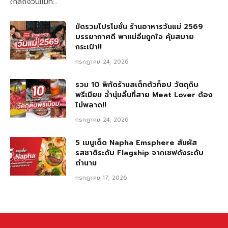
ใกล้ถึงวันแม่ที…
มัดรวมโปรโมชั่น ร้านอาหารวันแม่ 2569
บรรยากาศดี พาแม่อิ่มถูกใจ คุ้มสบาย
กระเป๋า!!
กรกฎาคม 24, 2026
รวม 10 พิกัดร้านสเต็กตัวท็อป วัตถุดิบ
พรีเมียม ฉ่ำนุ่มลิ้นที่สาย Meat Lover ต้อง
ไม่พลาด!!
กรกฎาคม 24, 2026
5 เมนูเด็ด Napha Emsphere สัมผัส
รสชาติระดับ Flagship จากเชฟดังระดับ
ตำนาน
กรกฎาคม 17, 2026