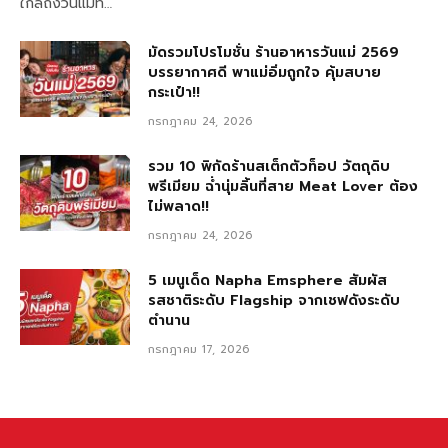
ใกล้ถึงวันแม่ที…
มัดรวมโปรโมชั่น ร้านอาหารวันแม่ 2569
บรรยากาศดี พาแม่อิ่มถูกใจ คุ้มสบาย
กระเป๋า!!
กรกฎาคม 24, 2026
รวม 10 พิกัดร้านสเต็กตัวท็อป วัตถุดิบ
พรีเมียม ฉ่ำนุ่มลิ้นที่สาย Meat Lover ต้อง
ไม่พลาด!!
กรกฎาคม 24, 2026
5 เมนูเด็ด Napha Emsphere สัมผัส
รสชาติระดับ Flagship จากเชฟดังระดับ
ตำนาน
กรกฎาคม 17, 2026