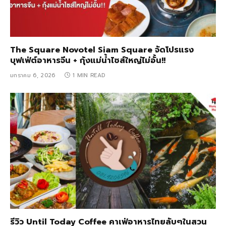
The Square Novotel Siam Square จัดโปรแรง
บุฟเฟ่ต์อาหารจีน + กุ้งแม่น้ำไซส์ใหญ่ไม่อั้น!!
มกราคม 6, 2026
1 MIN READ
รีวิว Until Today Coffee คาเฟ่อาหารไทยลับๆในสวน