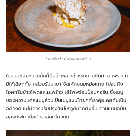
ไอศกรีมข้าวโพดและมะพร้าว
ในส่วนของหวานนั้นก็ถือว่าเหมาะสำหรับทานปิดท้าย เพราะว่า
มีให้เลือกทั้ง กล้วยรัมบาบา ซีสเค้กขนมหม้อแกง ไปจนถึง
ไอศกรีมข้าวโพดและมะพร้าว เสิร์ฟพร้อมป็อปคอร์น ซึ่งเมนู
ของหวานแต่ละเมนูล้วนเป็นเมนูแบบไทยๆที่เราคุ้ยเคยกันเป็น
อย่างดี แต่มีการปรับปรุงใหม่ให้ดูดีมากยิ่งขึ้น ตามแบบฉบับ
ของเชฟเทเบิ้ลด้วยเช่นเดียวกัน