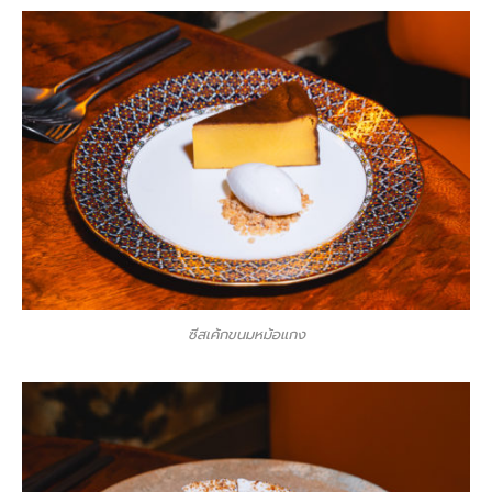
ซีสเค้กขนมหม้อแกง