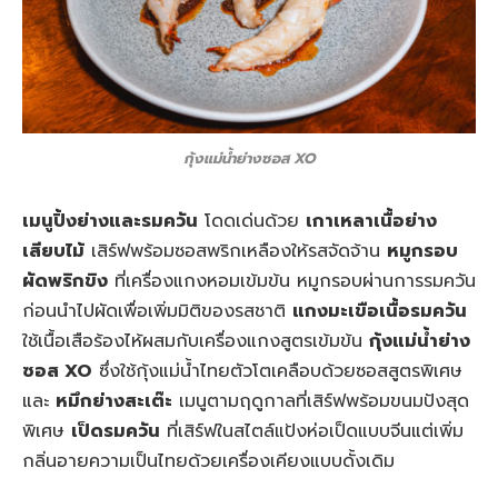
กุ้งแม่น้ำย่างซอส XO
เมนูปิ้งย่างและรมควัน
โดดเด่นด้วย
เกาเหลาเนื้อย่าง
เสียบไม้
เสิร์ฟพร้อมซอสพริกเหลืองให้รสจัดจ้าน
หมูกรอบ
ผัดพริกขิง
ที่เครื่องแกงหอมเข้มข้น หมูกรอบผ่านการรมควัน
ก่อนนำไปผัดเพื่อเพิ่มมิติของรสชาติ
แกงมะเขือเนื้อรมควัน
ใช้เนื้อเสือร้องไห้ผสมกับเครื่องแกงสูตรเข้มข้น
กุ้งแม่น้ำย่าง
ซอส XO
ซึ่งใช้กุ้งแม่น้ำไทยตัวโตเคลือบด้วยซอสสูตรพิเศษ
และ
หมึกย่างสะเต๊ะ
เมนูตามฤดูกาลที่เสิร์ฟพร้อมขนมปังสุด
พิเศษ
เป็ดรมควัน
ที่เสิร์ฟในสไตล์แป้งห่อเป็ดแบบจีนแต่เพิ่ม
กลิ่นอายความเป็นไทยด้วยเครื่องเคียงแบบดั้งเดิม