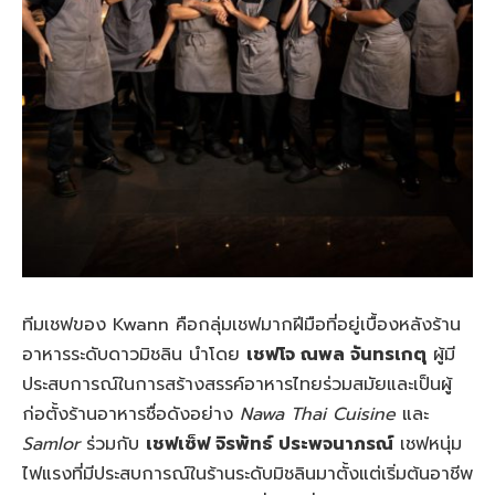
ทีมเชฟของ Kwann คือกลุ่มเชฟมากฝีมือที่อยู่เบื้องหลังร้าน
อาหารระดับดาวมิชลิน นำโดย
เชฟโจ ณพล จันทรเกตุ
ผู้มี
ประสบการณ์ในการสร้างสรรค์อาหารไทยร่วมสมัยและเป็นผู้
ก่อตั้งร้านอาหารชื่อดังอย่าง
Nawa Thai Cuisine
และ
Samlor
ร่วมกับ
เชฟเซ็ฟ จิรพัทธ์ ประพจนาภรณ์
เชฟหนุ่ม
ไฟแรงที่มีประสบการณ์ในร้านระดับมิชลินมาตั้งแต่เริ่มต้นอาชีพ