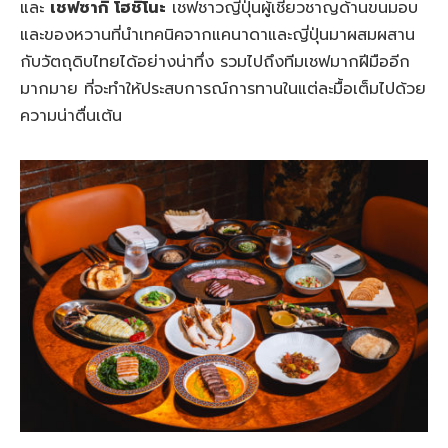
และ
เชฟซากิ โฮชิโนะ
เชฟชาวญี่ปุ่นผู้เชี่ยวชาญด้านขนมอบ
และของหวานที่นำเทคนิคจากแคนาดาและญี่ปุ่นมาผสมผสาน
กับวัตถุดิบไทยได้อย่างน่าทึ่ง รวมไปถึงทีมเชฟมากฝีมืออีก
มากมาย ที่จะทำให้ประสบการณ์การทานในแต่ละมื้อเต็มไปด้วย
ความน่าตื่นเต้น