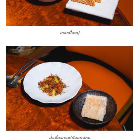
ขนมเบื้องปู
น้ำเงี้ยวทานคู่กับแคปหมู