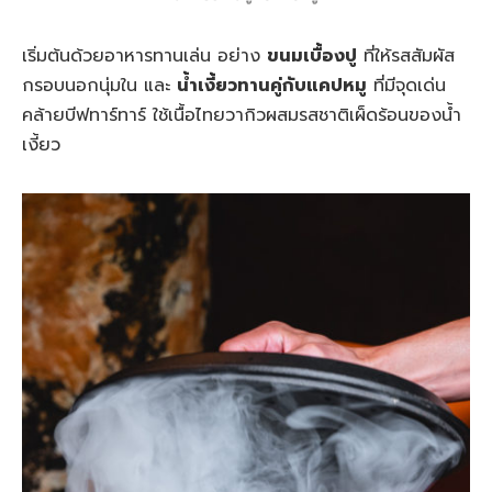
เริ่มต้นด้วยอาหารทานเล่น อย่าง
ขนมเบื้องปู
ที่ให้รสสัมผัส
กรอบนอกนุ่มใน และ
น้ำเงี้ยวทานคู่กับแคปหมู
ที่มีจุดเด่น
คล้ายบีฟทาร์ทาร์ ใช้เนื้อไทยวากิวผสมรสชาติเผ็ดร้อนของน้ำ
เงี้ยว