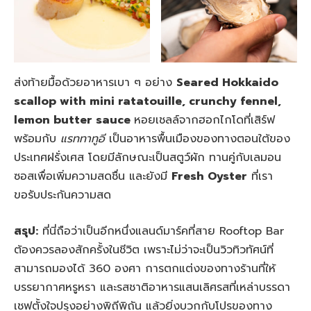
ส่งท้ายมื้อด้วยอาหารเบา ๆ อย่าง
Seared Hokkaido
scallop with mini ratatouille, crunchy fennel,
lemon butter sauce
หอยเชลล์จากฮอกไกโดที่เสิร์ฟ
พร้อมกับ
แรททาทูอี
เป็นอาหารพื้นเมืองของทางตอนใต้ของ
ประเทศฝรั่งเศส โดยมีลักษณะเป็นสตูว์ผัก ทานคู่กับเลมอน
ซอสเพื่อเพิ่มความสดชื่น และยังมี
Fresh Oyster
ที่เรา
ขอรับประกันความสด
สรุป:
ที่นี่ถือว่าเป็นอีกหนึ่งแลนด์มาร์คที่สาย Rooftop Bar
ต้องควรลองสักครั้งในชีวิต เพราะไม่ว่าจะเป็นวิวทิวทัศน์ที่
สามารถมองได้ 360 องศา การตกแต่งของทางร้านที่ให้
บรรยากาศหรูหรา และรสชาติอาหารแสนเลิศรสที่เหล่าบรรดา
เชฟตั้งใจปรุงอย่างพิถีพิถัน แล้วยิ่งบวกกับโปรของทาง