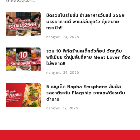
ใกล้ถึงวันแม่ที…
มัดรวมโปรโมชั่น ร้านอาหารวันแม่ 2569
บรรยากาศดี พาแม่อิ่มถูกใจ คุ้มสบาย
กระเป๋า!!
กรกฎาคม 24, 2026
รวม 10 พิกัดร้านสเต็กตัวท็อป วัตถุดิบ
พรีเมียม ฉ่ำนุ่มลิ้นที่สาย Meat Lover ต้อง
ไม่พลาด!!
กรกฎาคม 24, 2026
5 เมนูเด็ด Napha Emsphere สัมผัส
รสชาติระดับ Flagship จากเชฟดังระดับ
ตำนาน
กรกฎาคม 17, 2026