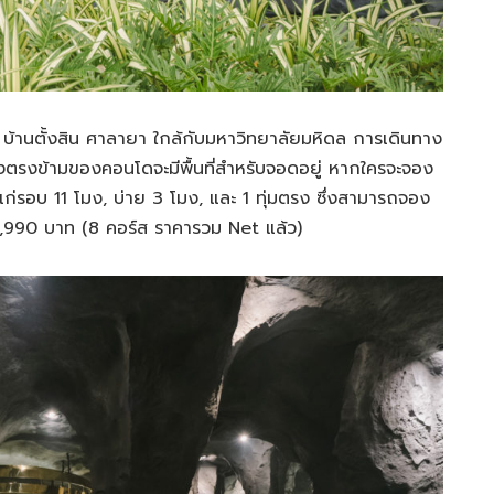
 บ้านตั้งสิน ศาลายา ใกล้กับมหาวิทยาลัยมหิดล การเดินทาง
ั่งตรงข้ามของคอนโดจะมีพื้นที่สำหรับจอดอยู่ หากใครจะจอง
้แก่รอบ 11 โมง, บ่าย 3 โมง, และ 1 ทุ่มตรง ซึ่งสามารถจอง
ะ 5,990 บาท (8 คอร์ส ราคารวม Net แล้ว)