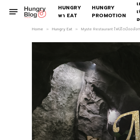
เ
HUNGRY
HUNGRY
เ
พา EAT
PROMOTION
อ
Home
Hungry Eat
Myste Restaurant ไฟน์ไดนิ่งอลั
»
»