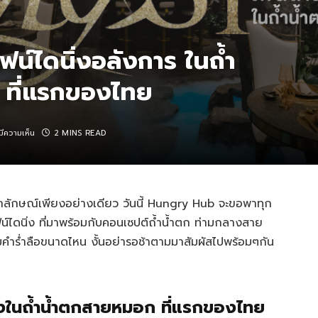
น์ไดนิ่งอลังการ ในถ้ำ
ที่แรกของไทย
่มีความเห็น
2 MINS READ
นเอกลักษณ์เพียงอย่างเดียว วันนี้ Hungry Hub จะขอพาทุก
น์ไดนิ่ง ที่มาพร้อมกับคอนเซปต์ถ้ำน้ำตก ท่ามกลางสาย
ําร่ําลือขนาดไหน งั้นอย่ารอช้าตามมาสัมผัสไปพร้อมๆกัน
งในถ้ำน้ำตกสายหมอก ที่แรกของไทย