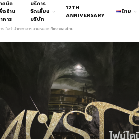
ทคนิค
บริการ
12TH
พื่อร้าน
จัดเลี้ยง
ไทย
ANNIVERSARY
าหาร
บริษัท
งการ ในถ้ำน้ำตกกลางสายหมอก ที่แรกของไทย