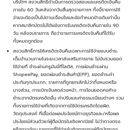
บริษัทฯ สงวนสิทธิ์ดำเนินการตรวจสอบและเครดิตเงินคืน
ภายใน 60 วันหลังจากวันสิ้นสุดรายการฯ ทั้งนี้รายการใช้
จ่ายจะต้องเป็นไปตามเงื่อนไขและข้อกำหนดข้างต้นเท่านั้น
หากสมาชิกบัตรไม่โต้แย้งการรับเครดิตเงินคืนภายใน 90
วัน หลังจบรายการ ถือว่ารายการเครดิตเงินคืนที่ได้รับ
ทั้งหมดถูกต้อง
สงวนสิทธิ์การให้เครดิตเงินคืนเฉพาะการใช้จ่ายแบบชำระ
เต็มจำนวนภายในระยะเวลาส่งเสริมการขาย
ไม่นับรวมยอด
ใช้จ่าย
ที่ ชำระผ่านทรูมันนี่ที่โลตัส, การผ่อนชำระผ่าน
ShopeePay, ยอดผ่อนชำระสินค้า(EPP), ยอดชำระค่า
ประกันทุกประเภท, รายการที่ถูกยกเลิกไม่ว่าทั้งหมดหรือ
บางส่วน, การเบิกเงินสดล่วงหน้า, การโอนยอดคงค้าง
ชำระจากบัตรเครดิตอื่น ค่าปรับและค่าธรรมเนียมต่างๆ รวม
ทั้งรายการใช้จ่ายที่เกิดจากการใช้บัตรเครดิตโดยผิด
วัตถุประสงค์ ที่เอื้อต่อผลประโยชน์ทางธุรกิจและ/หรือผล
ประโยชน์ส่วนตัวแก่ผู้ถือบัตรในเชิงพาณิชย์ ไม่ว่าทางตรง
หรือทางอ้อม,รายการที่ใช้จ่ายในกิจการของผู้ถือบัตรเอง