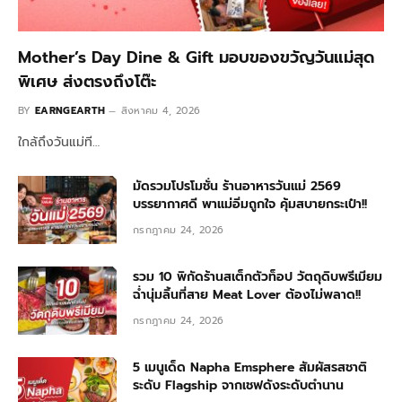
Mother’s Day Dine & Gift มอบของขวัญวันแม่สุด
พิเศษ ส่งตรงถึงโต๊ะ
BY
EARNGEARTH
สิงหาคม 4, 2026
ใกล้ถึงวันแม่ที…
มัดรวมโปรโมชั่น ร้านอาหารวันแม่ 2569
บรรยากาศดี พาแม่อิ่มถูกใจ คุ้มสบายกระเป๋า!!
กรกฎาคม 24, 2026
รวม 10 พิกัดร้านสเต็กตัวท็อป วัตถุดิบพรีเมียม
ฉ่ำนุ่มลิ้นที่สาย Meat Lover ต้องไม่พลาด!!
กรกฎาคม 24, 2026
5 เมนูเด็ด Napha Emsphere สัมผัสรสชาติ
ระดับ Flagship จากเชฟดังระดับตำนาน