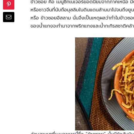
ข้าวซอย คือ เมนูซิกเนเจอร์ยอดนิยมจากภาคเหนือ มี
หรือชาวจีนที่นับถือมุสลิมในดินแดนล้านนาไปจนถึงยูน
หรือ ข้าวซอยอิสลาม นั่นจึงเป็นเหตุผลว่าทำไมข้าวซ
ของน้ำแกงจะทำมาจากพริกแกงและน้ำกะทิรสชาติคล้าย