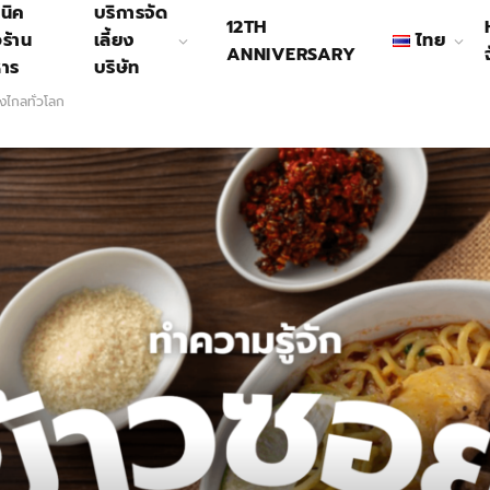
นิค
บริการจัด
12TH
อร้าน
เลี้ยง
ไทย
ANNIVERSARY
หาร
บริษัท
งไกลทั่วโลก