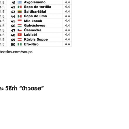
ะ วิธีทำ “ข้าวซอย”