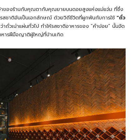
้าของร้านกับคุณตากับคุณยายบนดอยสูงแห่งแม่แจ่ม ที่ซึ่ง
ชาติอันเป็นเอกลักษณ์ ด้วยวิถีชีวิตที่ผูกพันกับการใช้
“ถั่ว
กว่าถั่วเน่าแผ่นทั่วไป ทำให้รสชาติอาหารของ “คำปอย” นั้นจัด
หารฝีมือญาติผู้ใหญ่ที่บ้านเกิด