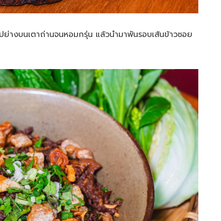
กนำไปย่างบนเตาถ่านจนหอมกรุ่น แล้วนำมาพันรอบเส้นข้าวซอย