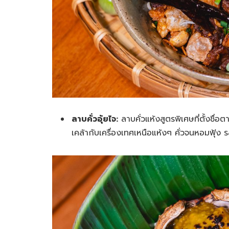
ลาบคั่วอุ้ยไจ:
ลาบคั่วแห้งสูตรพิเศษที่ตั้งชื่
เคล้ากับเครื่องเทศเหนือแห้งๆ คั่วจนหอมฟุ้ง ร