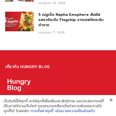
กรกฎาคม 24, 2026
5 เมนูเด็ด Napha Emsphere สัมผัส
รสชาติระดับ Flagship จากเชฟดังระดับ
ตำนาน
กรกฎาคม 17, 2026
เกี่ยวกับ HUNGRY BLOG
แหล่งรวมข้อมูล ข่าวสาร เกี่ยวกับร้านอาหารและเรื่องกิน ไม่ว่าจะเป็น
เว็บไซต์นี้ใช้คุกกี้ เราใช้คุกกี้เพื่อเพิ่มประสิทธิภาพ และประสบการณ์ที่
ดีในการใช้งานเว็บไซต์ คุณสามารถเลือกตั้งค่าความยินยอมการใช้
รีวิว ชี้เป้า รวมถึงความรู้ต่างๆ ที่เราอยากแชร์!
คุกกี้ได้ โดยคลิก
การตั้งค่าคุกกี้
นโยบายความเป็นส่วนตัว