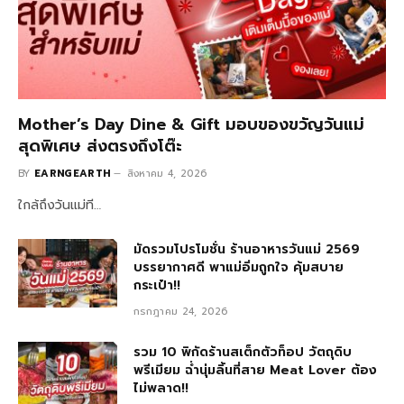
Mother’s Day Dine & Gift มอบของขวัญวันแม่
สุดพิเศษ ส่งตรงถึงโต๊ะ
BY
EARNGEARTH
สิงหาคม 4, 2026
ใกล้ถึงวันแม่ที…
มัดรวมโปรโมชั่น ร้านอาหารวันแม่ 2569
บรรยากาศดี พาแม่อิ่มถูกใจ คุ้มสบาย
กระเป๋า!!
กรกฎาคม 24, 2026
รวม 10 พิกัดร้านสเต็กตัวท็อป วัตถุดิบ
พรีเมียม ฉ่ำนุ่มลิ้นที่สาย Meat Lover ต้อง
ไม่พลาด!!