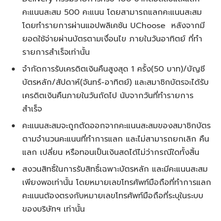
คะแนนสะสม 500 คะแนน โดยสามารถแลกคะแนนสะสม
โดยทำรายการผ่านแอปพลิเคชัน UChoose หลังจากมี
ยอดใช้จ่ายผ่านบัตรตามเงื่อนไข ภายในวันอาทิตย์ ที่ทำ
รายการสำเร็จเท่านั้น
จำกัดการรับเครดิตเงินคืนสูงสุด 1 ครั้ง(50 บาท)/บัญชี
บัตรหลัก/สัปดาห์(จันทร์-อาทิตย์) และสมาชิกบัตรจะได้รับ
เครดิตเงินคืนภายในวันถัดไป นับจากวันที่ทำรายการ
สำเร็จ
คะแนนสะสมจะถูกตัดออกจากคะแนนสะสมของสมาชิกบัตร
ตามจำนวนคะแนนที่ทำการแลก และไม่สามารถยกเลิก คืน
แลก เปลี่ยน หรือทอนเป็นเงินสดได้ไม่ว่ากรณีใดทั้งสิ้น
สงวนสิทธิ์ในการรับสิทธิ์เฉพาะบัตรหลัก และมีคะแนนสะสม
เพียงพอเท่านั้น โดยหมายเลขโทรศัพท์มือถือที่ทำการแลก
คะแนนต้องตรงกับหมายเลขโทรศัพท์มือถือที่ระบุในระบบ
ของบริษัทฯ เท่านั้น