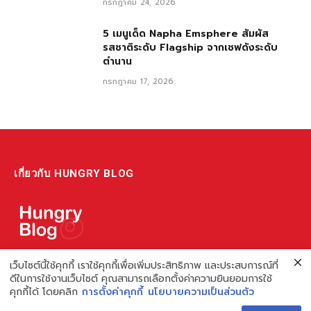
กรกฎาคม 24, 2026
5 เมนูเด็ด Napha Emsphere สัมผัส
รสชาติระดับ Flagship จากเชฟดังระดับ
ตำนาน
กรกฎาคม 17, 2026
เกี่ยวกับ HUNGRY BLOG
แหล่งรวมข้อมูล ข่าวสาร เกี่ยวกับร้านอาหารและเรื่องกิน ไม่ว่าจะเป็น
เว็บไซต์นี้ใช้คุกกี้ เราใช้คุกกี้เพื่อเพิ่มประสิทธิภาพ และประสบการณ์ที่
ดีในการใช้งานเว็บไซต์ คุณสามารถเลือกตั้งค่าความยินยอมการใช้
รีวิว ชี้เป้า รวมถึงความรู้ต่างๆ ที่เราอยากแชร์!
คุกกี้ได้ โดยคลิก
การตั้งค่าคุกกี้
นโยบายความเป็นส่วนตัว
ไม่พอ เรายังมีความรู้เกี่ยวกับการทำร้านอาหาร เพื่อผู้ประกอบการ ที่