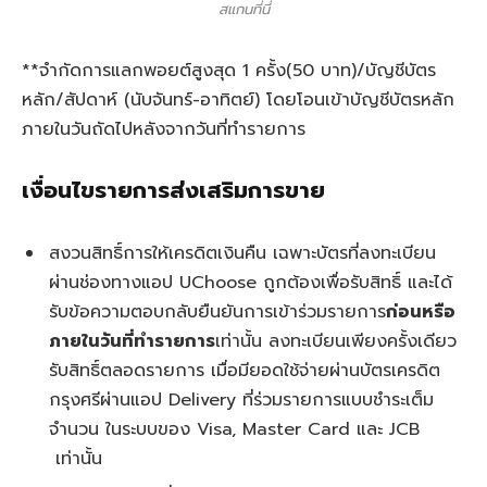
สแกนที่นี่
**จำกัดการแลกพอยต์สูงสุด 1 ครั้ง(50 บาท)/บัญชีบัตร
หลัก/สัปดาห์ (นับจันทร์-อาทิตย์) โดยโอนเข้าบัญชีบัตรหลัก
ภายในวันถัดไปหลังจากวันที่ทำรายการ
เงื่อนไขรายการส่งเสริมการขาย
สงวนสิทธิ์การให้เครดิตเงินคืน เฉพาะบัตรที่ลงทะเบียน
ผ่านช่องทางแอป UChoose ถูกต้องเพื่อรับสิทธิ์ และได้
รับข้อความตอบกลับยืนยันการเข้าร่วมรายการ
ก่อนหรือ
ภายในวันที่ทำรายการ
เท่านั้น ลงทะเบียนเพียงครั้งเดียว
รับสิทธิ์ตลอดรายการ เมื่อมียอดใช้จ่ายผ่านบัตรเครดิต
กรุงศรีผ่านแอป Delivery ที่ร่วมรายการแบบชำระเต็ม
จำนวน ในระบบของ Visa, Master Card และ JCB
เท่านั้น