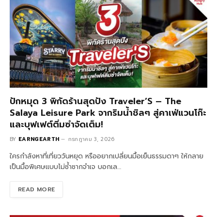
ปักหมุด 3 พิกัดร้านสุดปัง Traveler’S – The
Salaya Leisure Park จากริมน้ำชิลๆ สู่คาเฟ่แวนโก๊ะ
และบุฟเฟต์ติ่มซำจัดเต็ม!
BY
EARNGEARTH
กรกฎาคม 3, 2026
ใครกำลังหาที่เที่ยววันหยุด หรืออยากเปลี่ยนมื้อเย็นธรรมดาๆ ให้กลาย
เป็นมื้อพิเศษแบบไม่ซ้ำซากจำเจ บอกเล…
READ MORE