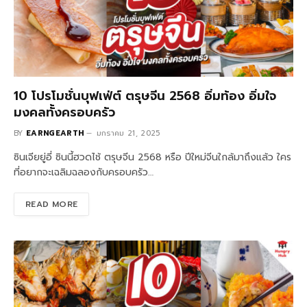
10 โปรโมชั่นบุฟเฟ่ต์ ตรุษจีน 2568 อิ่มท้อง อิ่มใจ
มงคลทั้งครอบครัว
BY
EARNGEARTH
มกราคม 21, 2025
ซินเจียยู่อี่ ซินนี้ฮวดไช้ ตรุษจีน 2568 หรือ ปีใหม่จีนใกล้มาถึงแล้ว ใคร
ที่อยากจะเฉลิมฉลองกับครอบครัว…
READ MORE