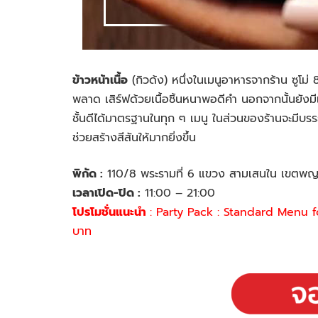
ข้าวหน้าเนื้อ
(
กิว
ด้ง
) หนึ่งในเมนูอาหารจากร้าน ซูโม
พลาด เสิร์ฟด้วยเนื้อชิ้นหนาพอดีคำ นอกจากนั้นยังมีเ
ชั้นดีได้มาตรฐานในทุก ๆ เมนู ในส่วนของร้านจะมีบรรย
ช่วยสร้างสีสันให้มากยิ่งขึ้น
พิกัด :
110/8 พระรามที่ 6 แขวง สามเสนใน เขตพ
เวลาเปิด-ปิด :
11:00 – 21:00
โปรโมชั่นแนะนำ
: Party Pack : Standard Menu f
บาท