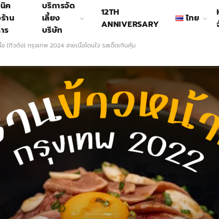
นิค
บริการจัด
12TH
อร้าน
เลี้ยง
ไทย
ANNIVERSARY
หาร
บริษัท
นื้อ (กิวด้ง) กรุงเทพ 2024 สายเนื้อโดนใจ รสเด็ดเกินคุ้ม