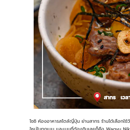
โซ
ชิ
ห้องอาหารสไตล์ญี่ปุ่น ย่านสาทร ร้านได้เลือกใช้วั
ใหม่ในทุกเมนู
เเ
ละเมนูที่ต้องกินเลยก็คือ Wagyu N