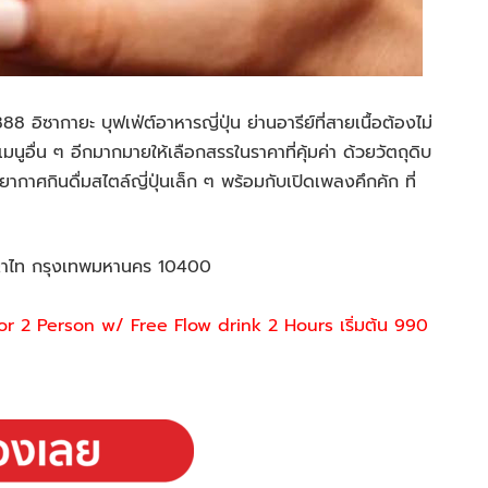
่ 888
อิ
ซากา
ยะ
บุฟเฟ่ต์อาหารญี่ปุ่น ย่าน
อารีย์
ที่สายเนื้อต้องไม่
มนูอื่น ๆ อีกมากมายให้เลือกสรรในราคาที่คุ้มค่า ด้วยวัตถุดิบ
ากาศกินดื่มสไตล์ญี่ปุ่นเล็ก ๆ พร้อมกับเปิดเพลงคึกคัก ที่
ญาไท กรุงเทพมหานคร 10400
or 2 Person w/ Free Flow drink 2 Hours เริ่มต้น 990