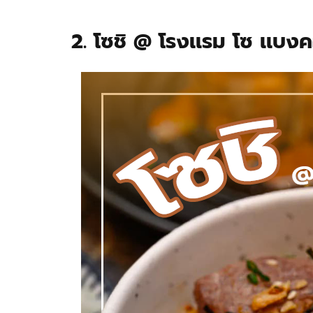
2. โซชิ @ โรงเเรม โซ เเบง