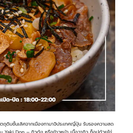
ตถุดิบชั้นเลิศจาก
เมืองทา
มา
จิ
ประเทศญี่ปุ่น รับรองความสด
iku Yaki Don –
กิว
ด้ง
หรือข้าวหน้า เนื้อ
วา
กิว
ท็อปด้วยไข่