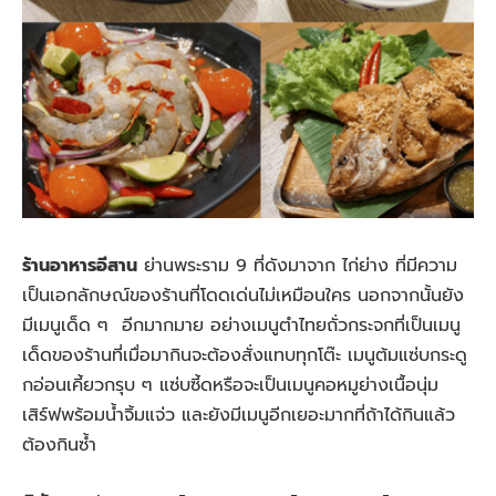
ร้านอาหารอีสาน
ย่านพระราม 9 ที่ดังมาจาก ไก่ย่าง ที่มีความ
เป็นเอกลักษณ์ของร้านที่โดดเด่นไม่เหมือนใคร นอกจากนั้นยัง
มีเมนูเด็ด ๆ อีกมากมาย อย่างเมนูตำไทยถั่วกระจกที่เป็นเมนู
เด็ดของร้านที่เมื่อมากินจะต้องสั่งแทบทุกโต๊ะ เมนูต้มแซ่บกระดู
กอ่อนเคี้ยวกรุบ ๆ แซ่บซี้ดหรือจะเป็นเมนูคอหมูย่างเนื้อนุ่ม
เสิร์ฟพร้อมน้ำจิ้มแจ่ว และยังมีเมนูอีกเยอะมากที่ถ้าได้กินแล้ว
ต้องกินซ้ำ