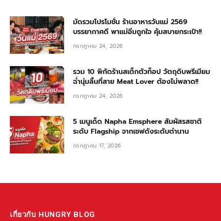
มัดรวมโปรโมชั่น ร้านอาหารวันแม่ 2569
บรรยากาศดี พาแม่อิ่มถูกใจ คุ้มสบายกระเป๋า!!
กรกฎาคม 24, 2026
รวม 10 พิกัดร้านสเต็กตัวท็อป วัตถุดิบพรีเมียม
ฉ่ำนุ่มลิ้นที่สาย Meat Lover ต้องไม่พลาด!!
กรกฎาคม 24, 2026
5 เมนูเด็ด Napha Emsphere สัมผัสรสชาติ
ระดับ Flagship จากเชฟดังระดับตำนาน
กรกฎาคม 17, 2026
เกี่ยวกับ HUNGRY BLOG