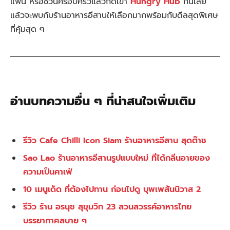
แฟน หรือชวนครอบครัวแล้วกดเข้า
Hungry Hub
กันเลย
แล้วจะพบกับร้านอาหารอีสานให้เลือกมากพร้อมกับดีลสุดพิเศษ
ที่คุ้มสุด ๆ
อ่านบทความอื่น ๆ ที่น่าสนใจเพิ่มเติม
รีวิว Cafe Chilli Icon Siam ร้านอาหารอีสาน สุดต๊าช
Sao Lao ร้านอาหารอีสานรูปแบบใหม่ ที่ได้กลิ่นอายของ
ความเป็นคาเฟ่
10 เมนูเด็ด ที่ต้องไปทาน ก่อนไปดู บุพเพสันนิวาส 2
รีวิว ร้าน อรนุช สุขุมวิท 23 สวนสวรรค์อาหารไทย
บรรยากาศสบาย ๆ