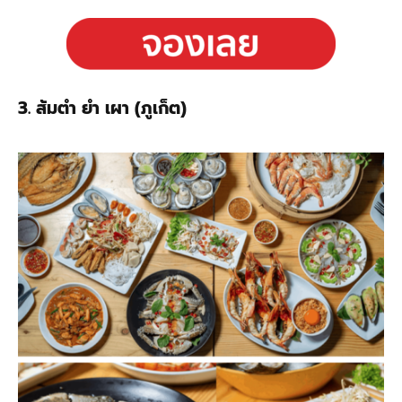
3. ส้มตำ ยำ เผา (ภูเก็ต)