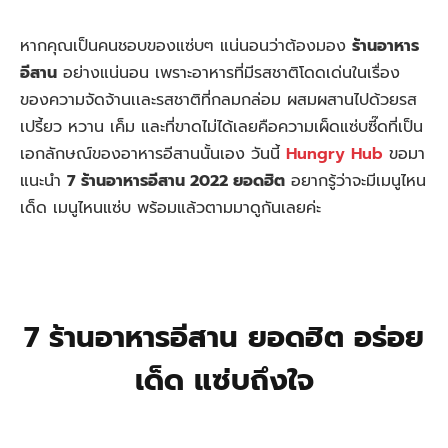
หากคุณเป็นคนชอบของแซ่บๆ แน่นอนว่าต้องมอง
ร้านอาหาร
อีสาน
อย่างแน่นอน เพราะอาหารที่มีรสชาติโดดเด่นในเรื่อง
ของความจัดจ้านเเละรสชาติที่กลมกล่อม ผสมผสานไปด้วยรส
เปรี้ยว หวาน เค็ม และที่ขาดไม่ได้เลยคือความเผ็ดแซ่บซี๊ดที่เป็น
เอกลักษณ์ของอาหารอีสานนั้นเอง วันนี้
Hungry Hub
ขอมา
แนะนำ
7 ร้านอาหารอีสาน 2022 ยอดฮิต
อยากรู้ว่าจะมีเมนูไหน
เด็ด เมนูไหนแซ่บ พร้อมแล้วตามมาดูกันเลยค่ะ
7 ร้านอาหารอีสาน ยอดฮิต อร่อย
เด็ด แซ่บถึงใจ