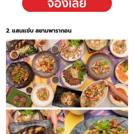
2. แสนแซ่บ สยามพารากอน