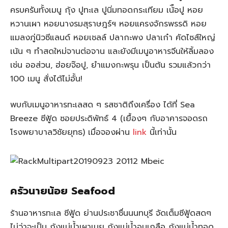
ครบครันทั้งเมนู กุ้ง ปูทะเล ปูนิ่มทอดกระเทียม เน้ือปู หอย
หวานเผา หอยนางรมสุราษฎร์ฯ หอยแครงจักรพรรดิ หอย
แมลงภู่นิวซีแลนด์ หอยเชลล์ ปลากะพง ปลาเก๋า คัดไซส์ใหญ่
เน้น ๆ ทำสดใหม่จานต่อจาน และยังมีเมนูอาหารจีนให้ลิ้มลอง
เช่น ออส่วน, ฮ่อยจ๊อปู, ยำแมงกะพรุน เป็นต้น รวมแล้วกว่า
100 เมนู สั่งได้ไม่อั้น!
พบกับเมนูอาหารทะเลสด ๆ รสชาติถึงเครื่อง ได้ที่ Sea
Breeze ซีฟู้ด ซอยประดิพัทธ์ 4 (เยื้องๆ กับอาคารจอดรถ
โรงพยาบาลวิชัยยุทธ) เมื่อจองผ่าน
link
นี้เท่านั้น
ครัวนายน้อย Seafood
ร้านอาหารทะเล ซีฟู้ด ย่านประชาชื่นนนทบุรี จัดเต็มซีฟู้ดสดๆ
ไม่ว่าจะเป็น กุ้งแม่น้ำเผาเนย กุ้งแม่น้ำอบเกลือ กุ้งแม่น้ำทอด