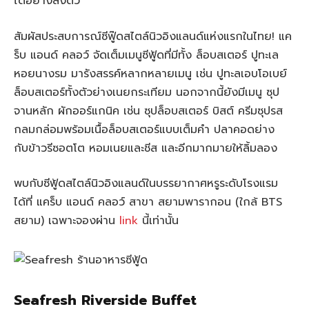
ได้อย่างลงตัว
สัมผัสประสบการณ์ซีฟู๊ดสไตล์นิวอิงแลนด์แห่งแรกในไทย! แค
ร็บ แอนด์ คลอว์ จัดเต็มเมนูซีฟู้ดที่มีทั้ง ล็อบสเตอร์ ปูทะเล
หอยนางรม มารังสรรค์หลากหลายเมนู เช่น ปูทะลเอบโอเบย์
ล็อบสเตอร์ทั้งตัวย่างเนยกระเทียม นอกจากนี้ยังมีเมนู ซุป
จานหลัก ผักออร์แกนิค เช่น ซุปล็อบสเตอร์ บิสต์ ครีมซุปรส
กลมกล่อมพร้อมเนื้อล็อบสเตอร์แบบเต็มคำ ปลาคอดย่าง
กับข้าวรีซอตโต หอมเนยและชีส และอีกมากมายให้ลิ้มลอง
พบกับซีฟู้ดสไตล์นิวอิงแลนด์ในบรรยากาศหรูระดับโรงแรม
ได้ที่ แคร็บ แอนด์ คลอว์ สาขา สยามพารากอน (ใกล้ BTS
สยาม) เฉพาะจองผ่าน
link
นี้เท่านั้น
Seafresh Riverside Buffet