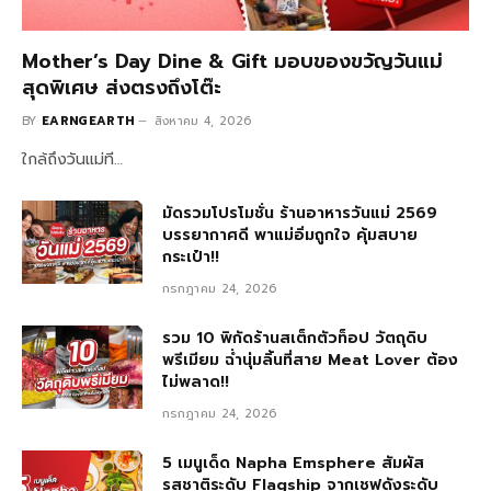
Mother’s Day Dine & Gift มอบของขวัญวันแม่
สุดพิเศษ ส่งตรงถึงโต๊ะ
BY
EARNGEARTH
สิงหาคม 4, 2026
ใกล้ถึงวันแม่ที…
มัดรวมโปรโมชั่น ร้านอาหารวันแม่ 2569
บรรยากาศดี พาแม่อิ่มถูกใจ คุ้มสบาย
กระเป๋า!!
กรกฎาคม 24, 2026
รวม 10 พิกัดร้านสเต็กตัวท็อป วัตถุดิบ
พรีเมียม ฉ่ำนุ่มลิ้นที่สาย Meat Lover ต้อง
ไม่พลาด!!
กรกฎาคม 24, 2026
5 เมนูเด็ด Napha Emsphere สัมผัส
รสชาติระดับ Flagship จากเชฟดังระดับ