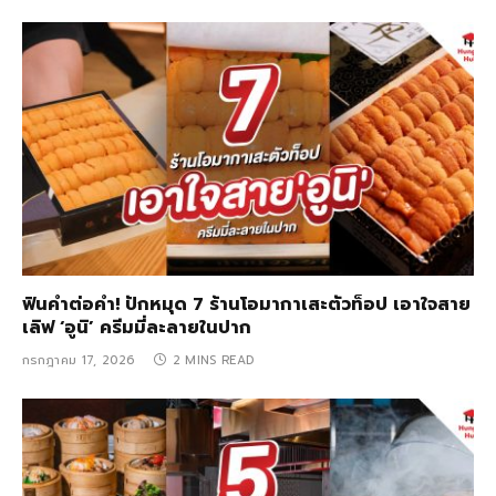
ฟินคำต่อคำ! ปักหมุด 7 ร้านโอมากาเสะตัวท็อป เอาใจสาย
เลิฟ ‘อูนิ’ ครีมมี่ละลายในปาก
กรกฎาคม 17, 2026
2 MINS READ