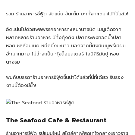
รวม ร้านอาหารซีฟู้ด จัดแน่น จัดเต็ม ยกทั้งทะเลมาไว้ที่นี่แล้ว!
อัดแน่นไปด้วยพลพรรคอาหารทะเลนานาชนิด เมนูเด็ดจาก
หลากหลายร้านอาหาร มีทั้งกุ้งถัง ปลากระพงทอดน้ำปลา
หอยเชลล์อบเนย หมึกนึ่งมะนาว นอกจากนี้ยังมีเมนูพรีเมียม
อีกมากมาย ไม่ว่าจะเป็น กุ้งล็อบสเตอร์ โอนิกิริมันปู หอย
นางรม
พบกับบรรดาร้านอาหารซีฟู้ดชั้นนำได้แล้วที่นี่ที่เดียว รับรอง
งานนี้ต้องมีซ้ำ!
The Seafood Cafe & Restaurant
ร้านอาหารซีฟู้ด รูปแบบใหม่ สไตล์คาเฟ่สุดเท่ใจกลางเยาวราช