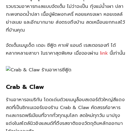
รวบรวมอาหารทะเลแบบจัดเต็ม ไม่ว่าจะเป็น กุ้งแม่น้ำเผา ปลา
กะพงทอดน้ำปลา เนื้อปูผัดผงกะหรี่ หอยแครงเผา หอยเซลล์
ย่างเนย และอีกมากมาย ส่งตรงถึงบ้าน สดเหมือนยกทะเลไว้
ที่บ้านคุณ
จัดเต็มเมนูเด็ด เดอะ ซีฟู้ด คาเฟ่ แอนด์ เรสเตอรองท์ ได้
หลากหลายสาขา ในราคาสุดพิเศษ เมื่อจองผ่าน
link
นี้เท่านั้น
Crab & Claw
ร้านอาหารอเมริกัน โดดเด่นด้วยเมนูล็อบสเตอร์ตัวใหญ่สีแดง
สดที่เป็นซิกเนเจอร์ของร้าน Crab & Claw คัดสรรค์อาหาร
ทะเลเกรดพรีเมียมที่จากทั่วทุกมุมโลก สดใหม่ทุกวัน มาปรุง
แต่งในสไตล์นิวอิงแลนด์ที่ดึงรสชาติของวัตถุดิบหลักออกมา