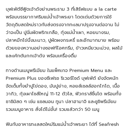
บุฟเฟ่ต์ซีฟู้ดเจ้าดังย่านพระราม 3 ที่เสิร์ฟแบบ a la carte
พร้อมบรรยากาศริมแม่น้ำเจ้าพระยา โดดเด่นด้วยการใช้
วัตถุดิบสดใหม่ราวกับส่งตรงจากทะเลมาปรุงจานต่อจาน ไม่
ว่าจะเป็น ปูนิ่มผัดพริกเกลือ, กุ้งแม่น้ำเผา, หอยนางรม,
ปลาหมึกไข่นึ่งมะนาว, ปูผัดผงกระหรี่ และอีกมากมาย พร้อม
ด้วยของหวานอย่างซอฟท์ไอศกรีม, ข้าวเหนียวมะม่วง, ผลไม้
และเค้กต้นกกเจ้าดัง พร้อมเครื่องดื่ม
ทางด้านเมนูพรีเมียม ในแพ็คเกจ Premium Menu และ
Premium Plus ของซีเฟรช ริเวอร์ไซด์ บุฟเฟ่ต์ ยังจัดหนัก
จัดเต็มทั้งยำปูไข่ดอง, มันปูย่าง, หอยล์เชลล์ฮอกไกโด, เนื้อ
วากิว, กุ้งเผาไซส์ใหญ่ 11-12 ตัวโล, ฟัวกราส์ชิ้นโต พร้อมทั้ง
ซาชิมิสด ๆ เช่น แซลมอน ทูนา ปลาฮามาจิ และซูชิพรีเมียม
รวมเมนูอาหาร สั่งได้ไม่อั้น! รวมแล้วกว่า 50 เมนู
ฟินกับอาหารทะเลสดใหม่ริมแม่น้ำเจ้าพระยา ได้ที่ Seafresh