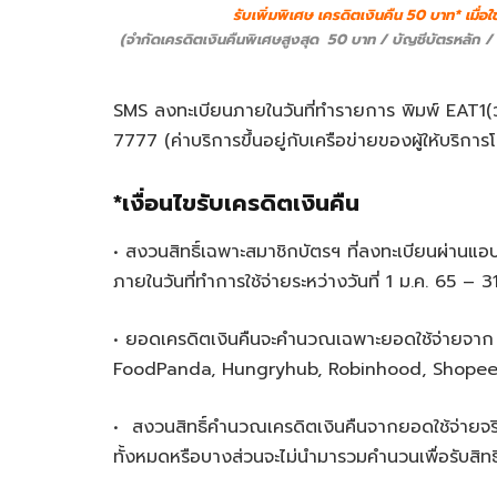
รับเพิ่มพิเศษ เครดิตเงินคืน 50 บาท* เมื่อใ
(จำกัดเครดิตเงินคืนพิเศษสูงสุด 50 บาท / บัญชีบัตรหลัก / 
SMS ลงทะเบียนภายในวันที่ทำรายการ พิมพ์ EAT1(
7777 (ค่าบริการขึ้นอยู่กับเครือข่ายของผู้ให้บริการโ
*เงื่อนไขรับเครดิตเงินคืน
• สงวนสิทธิ์เฉพาะสมาชิกบัตรฯ ที่ลงทะเบียนผ่าน
ภายในวันที่ทำการใช้จ่ายระหว่างวันที่ 1 ม.ค. 65 – 31 
• ยอดเครดิตเงินคืนจะคำนวณเฉพาะยอดใช้จ่ายจาก
FoodPanda, Hungryhub, Robinhood, ShopeeFo
• สงวนสิทธิ์คำนวณเครดิตเงินคืนจากยอดใช้จ่ายจริงห
ทั้งหมดหรือบางส่วนจะไม่นำมารวมคำนวนเพื่อรับสิท