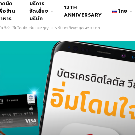
ทคนิค
บริการ
12TH
พื่อร้าน
จัดเลี้ยง
ไทย
ANNIVERSARY
าหาร
บริษัท
ัส วีซ่า ‘อิ่มโดนใจ’ กับ Hungry Hub รับเครดิตสูงสุด 450 บาท