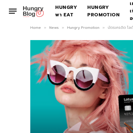
เ
HUNGRY
HUNGRY
เ
พา EAT
PROMOTION
อ
Home
News
Hungry Promotion
บัตรเครดิต โลต
»
»
»