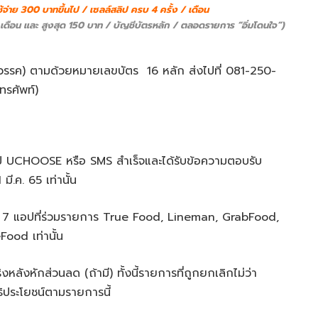
ช้จ่าย 300 บาทขึ้นไป / เซลล์สลิป ครบ 4 ครั้ง / เดือน
เดือน และ สูงสุด 150 บาท / บัญชีบัตรหลัก / ตลอดรายการ “อิ่มโดนใจ”)
วรรค) ตามด้วยหมายเลขบัตร 16 หลัก ส่งไปที่ 081-250-
ทรศัพท์)
แอป UCHOOSE หรือ SMS สำเร็จและได้รับข้อความตอบรับ
มี.ค. 65 เท่านั้น
 7 แอปที่ร่วมรายการ True Food, Lineman, GrabFood,
od เท่านั้น
ลังหักส่วนลด (ถ้ามี) ทั้งนี้รายการที่ถูกยกเลิกไม่ว่า
ธิประโยชน์ตามรายการนี้