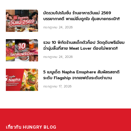
มัดรวมโปรโมชั่น ร้านอาหารวันแม่ 2569
บรรยากาศดี พาแม่อิ่มถูกใจ คุ้มสบายกระเป๋า!!
กรกฎาคม 24, 2026
รวม 10 พิกัดร้านสเต็กตัวท็อป วัตถุดิบพรีเมียม
ฉ่ำนุ่มลิ้นที่สาย Meat Lover ต้องไม่พลาด!!
กรกฎาคม 24, 2026
5 เมนูเด็ด Napha Emsphere สัมผัสรสชาติ
ระดับ Flagship จากเชฟดังระดับตำนาน
กรกฎาคม 17, 2026
เกี่ยวกับ HUNGRY BLOG