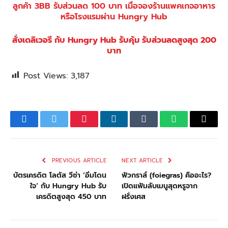
ลูกค้า 3BB รับส่วนลด 100 บาท เมื่อจองร้านแพคเกจอาหาร
หรือโรงแรมผ่าน Hungry Hub
สั่งเดลิเวอรี กับ Hungry Hub รับคุ้ม รับส่วนลดสูงสุด 200
บาท
Post Views:
3,187
Facebook
Twitter
Pinterest
LinkedIn
Tumblr
WhatsApp
Email
PREVIOUS ARTICLE
NEXT ARTICLE
บัตรเครดิต โลตัส วีซ่า ‘อิ่มโดน
ฟัวกราส์ (foiegras) คืออะไร?
ใจ’ กับ Hungry Hub รับ
เปิดแฟ้มลับเมนูสุดหรูจาก
เครดิตสูงสุด 450 บาท
ฝรั่งเศส