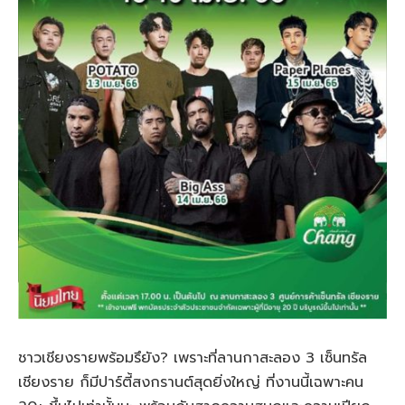
ชาวเชียงรายพร้อมรึยัง? เพราะที่ลานกาสะลอง 3 เซ็นทรัล
เชียงราย ก็มีปาร์ตี้สงกรานต์สุดยิ่งใหญ่ ที่งานนี้เฉพาะคน