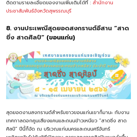
ติดตามรายละเอียดของงานเพิ่มเติมได้ที่ :
สำนักงาน
ประชาสัมพันธ์จังหวัดสุพรรณบุรี
8.
งานประเพณีสุดยอดสงกรานต์อีสาน
“สาด
ซิ่ง สาดศิลป์”
(ขอนแก่น)
สุดยอดงานสงกรานต์สำหรับชาวขอนแก่นเขาก็มานะ กับงาน
เทศกาลดอกคูนเสียงแคนและถนนข้าวเหนียว “ส
าดซิ่ง สาด
ศิลป์
” ปีนี้ก็จัด ณ บริเวณแก่นนครและถนนศรีจันทร์