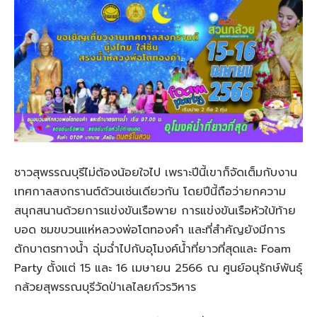
ชาวสุพรรณบุรีไม่ต้องน้อยใจไป เพราะปีนี้เขาก็จัดเต็มกับงาน
เทศกาลสงกรานต์ด้วนเช่นเดียวกัน โดยปีนี้ถือว่ายกความ
สนุกสนานด้วยการแข่งขันเรือพาย การแข่งขันเรือหัวใบ้ท้าย
บอด ชมขบวนแห่หลวงพ่อโตทองคำ และที่สำคัญยังมีการ
ตักบาตรทางน้ำ ฉุ่มฉ่ำไปกับอุโมงค์น้ำที่ยาวที่สุดและ Foam
Party ตั้งแต่ 15 และ 16 เมษายน 2566 ณ ศูนย์อนุรักษ์พันธุ์
กล้วยสุพรรณบุรีวัดป่าเลไลยก์วรวิหาร