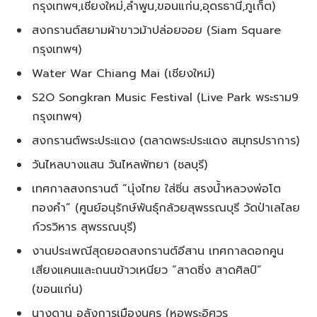
กรุงเทพฯ,เชียงใหม่,ลำพูน,ขอนแก่น,อุดรธานี,ภูเก็ต)
สงกรานต์สยามผ้าขาวม้าปล่อยจอย (Siam Square
กรุงเทพฯ)
Water War Chiang Mai (เชียงใหม่)
S2O Songkran Music Festival (Live Park พระราม9
กรุงเทพฯ)
สงกรานต์พระประแดง (ตลาดพระประแดง สมุทรปราการ)
วันไหลบางแสน วันไหลพัทยา (ชลบุรี)
เทศกาลสงกรานต์ “นุ่งไทย ใส่ซิ่น สรงน้ำหลวงพ่อโต
ทองคำ” (ศูนย์อนุรักษ์พันธุ์กล้วยสุพรรณบุรี วัดป่าเลไลย
ก์วรวิหาร สุพรรณบุรี)
งานประเพณีสุดยอดสงกรานต์อีสาน เทศกาลดอกคูน
เสียงแคนและถนนข้าวเหนียว “สาดซิ่ง สาดศิลป์”
(ขอนแก่น)
นางดาน อลังการเมืองนคร (หอพระอิศวร