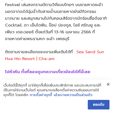
Festival เล่นสงกรานต์ตามวิถีแบบไทยๆ บนชายหาดชะอำ
นอกจากจะได้ฉุ่มฉ่ำกับสายน้ำบนชายหาดยังมีกิจกรรม
มากมาย และสนุกสนานไปกับคอนเสิร์ตจากนักร้อนชื่อดังอาทิ
Cocktail, ดา เอ็นโดฟิน, ป็อป ปองกูล, ไอซ์ ศรัณยู และ
เพียว เดอะวอยช์ ตั้งแต่วันที่ 13-16 เมษายน 2566 ที่
ชายหาดค่ายพระรามหก ชะอำ เพชรบุรี
ติดตามรายละเอียดของงานเพิ่มเติมได้ที่ :
Sea Sand Sun
Hua Hin Resort | Cha-am
ไปหัวหิน ทั้งที่ลองดูบทความเกี่ยวข้องได้ที่นี่เลย
เว็บไซต์นี้ใช้คุกกี้ เราใช้คุกกี้เพื่อเพิ่มประสิทธิภาพ และประสบการณ์ที่
15 ที่เที่ยวหัวหิน เที่ยว ชิล ฟินทั้งเมือง (อัปเดต 2023)
ดีในการใช้งานเว็บไซต์ คุณสามารถเลือกตั้งค่าความยินยอมการใช้
15 ร้านอาหารหัวหิน อร่อยฟิน ราคาสบายกระเป๋า (ล่าสุด
คุกกี้ได้ โดยคลิก
การตั้งค่าคุกกี้
นโยบายความเป็นส่วนตัว
2023)
ยอมรับ