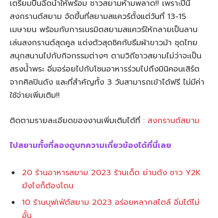
เตรียมปืนฉีดน้ำให้พร้อม ชาวสยามห้ามพลาด!! เพราะปีนี้
สงกรานต์สยาม จัดขึ้นที่สยามสแควร์ตั้งแต่วันที่ 13-15
เมษายน พร้อมกับการเนรมิตสยามสแควร์ให้กลายเป็นลาน
เล่นสงกรานต์สุดคูล แต่งตัวสุดชิคกับธีมผ้าขาวม้า ชุดไทย
สนุกสนานไปกับกิจกรรมต่างๆ ตามวิถีชาวสยามไม่ว่าจะเป็น
สรงน้ำพระ อิ่มอร่อยไปกับโซนอาหารร่วมไปถึงมินิคอนเสิร์ต
จากศิลปินดัง และที่สำคัญทั้ง 3 วันสามารถเข้าได้ฟรี ไม่มีค่า
ใช้จ่ายเพิ่มเติม!!
ติดตามรายละเอียดของงานเพิ่มเติมได้ที่ :
สงกรานต์สยาม
ไปสยามทั้งที่ลองดูบทความเกี่ยวข้องได้ที่นี่เลย
20 ร้านอาหารสยาม 2023 ร้านเด็ด ย่านดัง ชาว Y2K
ยังไงก็ต้องโดน
10 ร้านบุฟเฟ่ต์สยาม 2023 อร่อยหลากสไตล์ อิ่มได้ไม่
อั้น