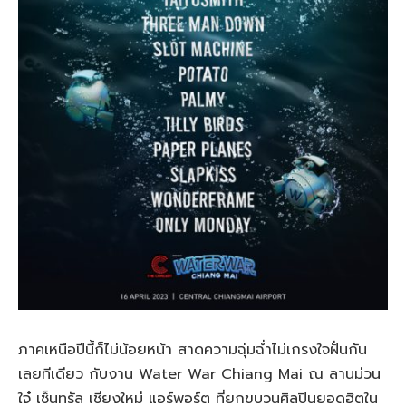
ภาคเหนือปีนี้ก็ไม่น้อยหน้า สาดความฉุ่มฉ่ำไม่เกรงใจฝั่นกัน
เลยทีเดียว กับงาน
Water War Chiang Mai
ณ ลานม่วน
ใจ๋ เซ็นทรัล เชียงใหม่ แอร์พอร์ต ที่ยกขบวนศิลปินยอดฮิตใน