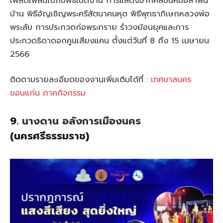
เพลิดเพลินไปกับพิธีเปิดงาน การแสดงจากศิลปินหมอลำพื้น
บ้าน พิธีอัญเชิญพระศรีสัตนาคนหุต พิธีพุทธาภิเษกหลวงพ่อ
พระลับ การประกวดก่อพระทราย รำวงย้อนยุคและการ
ประกวดธิดาดอกคูนเสียงแคน ตั้งแต่วันที่ 8 ถึง 15 เมษายน
2566
ติดตามรายละเอียดของงานเพิ่มเติมได้ที่ :
เทศบาลนคร
ขอนแก่น ภาคกิจกรรม
9.
นางดาน อลังการเมืองนคร
(นครศรีธรรมราช)