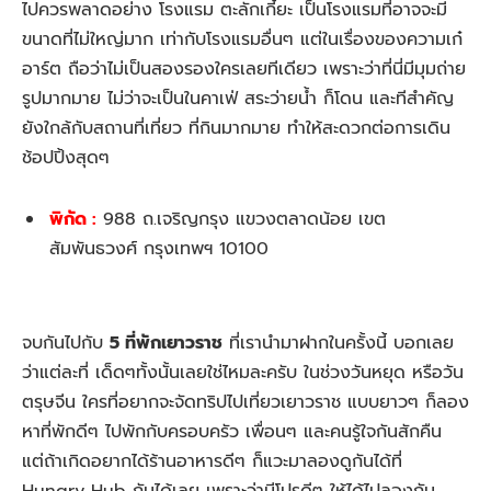
ไปควรพลาดอย่าง โรงแรม ตะลักเกี้ยะ เป็นโรงแรมที่อาจจะมี
ขนาดที่ไม่ใหญ่มาก เท่ากับโรงแรมอื่นๆ แต่ในเรื่องของความเก๋
อาร์ต ถือว่าไม่เป็นสองรองใครเลยทีเดียว เพราะว่าที่นี่มีมุมถ่าย
รูปมากมาย ไม่ว่าจะเป็นในคาเฟ่ สระว่ายน้ำ ก็โดน และทีสำคัญ
ยังใกล้กับสถานที่เที่ยว ที่กินมากมาย ทำให้สะดวกต่อการเดิน
ช้อปปิ้งสุดๆ
พิกัด :
988 ถ.เจริญกรุง แขวงตลาดน้อย เขต
สัมพันธวงศ์ กรุงเทพฯ 10100
จบกันไปกับ
5
ที่พักเยาวราช
ที่เรานำมาฝากในครั้งนี้ บอกเลย
ว่าแต่ละที่ เด็ดๆทั้งนั้นเลยใช่ไหมละครับ ในช่วงวันหยุด หรือวัน
ตรุษจีน ใครที่อยากจะจัดทริปไปเที่ยวเยาวราช แบบยาวๆ ก็ลอง
หาที่พักดีๆ ไปพักกับครอบครัว เพื่อนๆ และคนรู้ใจกันสักคืน
แต่ถ้าเกิดอยากได้ร้านอาหารดีๆ ก็แวะมาลองดูกันได้ที่
Hungry Hub กันได้เลย เพราะว่ามีโปรดีๆ ให้ได้ไปลองกัน