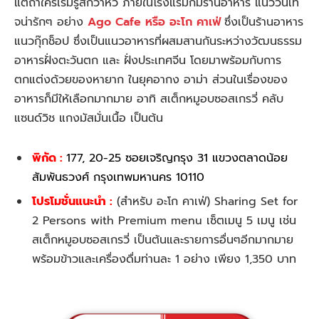
แต่ถ้าใครเริ่มรู้สึกว่าหิว ภายในโรงแรมก็มีร้านอาหาร แนววินเท
จน่ารักๆ อย่าง
Ago Cafe หรือ อะโก คาเฟ่
ซึ่งเป็นร้านอาหาร
แนวกุ๊กช็อป ซึ่งเป็นแนวอาหารที่ผสมสานกันระหว่างวัฒนธรรม
อาหารฝั่งตะวันตก และ ฝั่งประเทศจีน โดยมาพร้อมกับการ
ตกแต่งด้วยของหายาก ในยุคอากง อาม่า ส่วนในเรื่องของ
อาหารก็มีให้เลือกมากมาย อาทิ สเต็กหมูอบซอสเกรวี่ คลับ
แซนด์วิช แกงมัสมั่นเนื้อ เป็นต้น
พิกัด :
177, 20-25 ซอยเจริญกรุง 31 แขวงตลาดน้อย
สัมพันธวงศ์ กรุงเทพมหานคร 10110
โปรโมชั่นแนะนำ :
(สำหรับ อะโก คาเฟ่) Sharing Set for
2 Persons with Premium menu เซ็ตเมนู 5 เมนู เช่น
สเต็กหมูอบซอสเกรวี่ เป็นต้นและรายการอื่นๆอีกมากมาย
พร้อมข้าวและเครื่องดื่มท่านละ 1 อย่าง เพียง 1,350 บาท