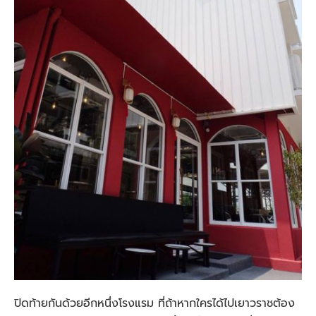
ปิดท้ายกันด้วยอีกหนึ่งโรงแรม ที่ถ้าหากใครได้ไปเยาวราชต้อง