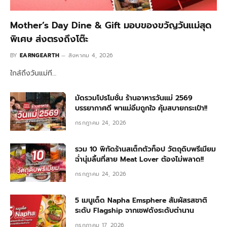
Mother’s Day Dine & Gift มอบของขวัญวันแม่สุด
พิเศษ ส่งตรงถึงโต๊ะ
BY
EARNGEARTH
สิงหาคม 4, 2026
ใกล้ถึงวันแม่ที…
มัดรวมโปรโมชั่น ร้านอาหารวันแม่ 2569
บรรยากาศดี พาแม่อิ่มถูกใจ คุ้มสบายกระเป๋า!!
กรกฎาคม 24, 2026
รวม 10 พิกัดร้านสเต็กตัวท็อป วัตถุดิบพรีเมียม
ฉ่ำนุ่มลิ้นที่สาย Meat Lover ต้องไม่พลาด!!
กรกฎาคม 24, 2026
5 เมนูเด็ด Napha Emsphere สัมผัสรสชาติ
ระดับ Flagship จากเชฟดังระดับตำนาน
กรกฎาคม 17, 2026