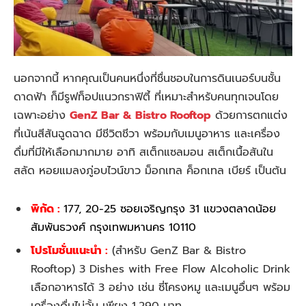
นอกจากนี้ หากคุณเป็นคนหนึ่งที่ชื่นชอบในการดินเนอร์บนชั้น
ดาดฟ้า ก็มีรูฟท็อปแนวกราฟิตี้ ที่เหมาะสำหรับคนทุกเจนโดย
เฉพาะอย่าง
GenZ Bar & Bistro Rooftop
ด้วยการตกแต่ง
ที่เน้นสีสันฉูดฉาด มีชีวิตชีวา พร้อมกับเมนูอาหาร และเครื่อง
ดื่มที่มีให้เลือกมากมาย อาทิ สเต็กแซลมอน สเต็กเนื้อสันใน
สลัด หอยแมลงภู่อบไวน์ขาว ม็อกเทล ค็อกเทล เบียร์ เป็นต้น
พิกัด :
177, 20-25 ซอยเจริญกรุง 31 แขวงตลาดน้อย
สัมพันธวงศ์ กรุงเทพมหานคร 10110
โปรโมชั่นแนะนำ :
(สำหรับ GenZ Bar & Bistro
Rooftop) 3 Dishes with Free Flow Alcoholic Drink
เลือกอาหารได้ 3 อย่าง เช่น ซี่โครงหมู และเมนูอื่นๆ พร้อม
เครื่องดื่มไม่อั้น เพียง 1,290 บาท