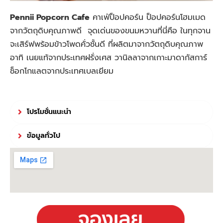
Pennii Popcorn Cafe
คาเฟ่ป็อปคอร์น ป็อปคอร์นโฮมเมด
จากวัตถุดิบคุณภาพดี จุดเด่นของขนมหวานที่นี่คือ ในทุกจาน
จะเสิร์ฟพร้อมข้าวโพดคั่วชั้นดี ที่ผลิตมาจากวัตถุดิบคุณภาพ
อาทิ เนยแท้จากประเทศฝรั่งเศส วานิลลาจากเกาะมาดากัสการ์
ช็อกโกแลตจากประเทศเบลเยียม
โปรโมชั่นแนะนำ
ข้อมูลทั่วไป