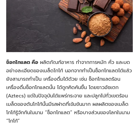
ช็อกโกแลต คือ
ผลิตภัณฑ์อาหาร ทำจากการหมัก คั่ว และบด
อย่างละเอียดของเมล็ดโกโก้
นอกจากทำเป็นช็อกโกแลตได้แล้ว
ยังสามารถทำเป็น เครื่องดื่มได้ด้วย เช่น ช็อกโกแลตร้อน
เครื่องดื่มช็อกโกแลตนั้น ได้ถูกคิดค้นขึ้น โดยชาวอัซเตก
(Aztecs) แต่ในปัจจุบันได้แพร่กระจาย และปลูกไปทั่วเขตร้อน
เมล็ดของต้นโกโก้นั้นมีรสฝาดที่เข้มข้นมาก ผลผลิตของเมล็ด
โกโก้รู้จักกันในนาม “ช็อกโกแลต” หรือบางส่วนของโลกในนาม
“โกโก้”