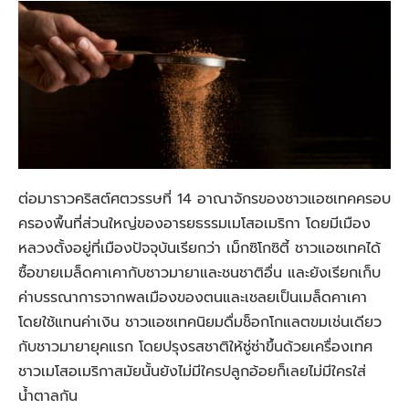
ต่อมาราวคริสต์ศตวรรษที่ 14 อาณาจักรของชาวแอซเทคครอบ
ครองพื้นที่ส่วนใหญ่ของอารยธรรมเมโสอเมริกา โดยมีเมือง
หลวงตั้งอยู่ที่เมืองปัจจุบันเรียกว่า เม็กซิโกซิตี้ ชาวแอซเทคได้
ซื้อขายเมล็ดคาเคากับชาวมายาและชนชาติอื่น และยังเรียกเก็บ
ค่าบรรณาการจากพลเมืองของตนและเชลยเป็นเมล็ดคาเคา
โดยใช้แทนค่าเงิน ชาวแอซเทคนิยมดื่มช็อกโกแลตขมเช่นเดียว
กับชาวมายายุคแรก โดยปรุงรสชาติให้ซู่ซ่าขึ้นด้วยเครื่องเทศ
ชาวเมโสอเมริกาสมัยนั้นยังไม่มีใครปลูกอ้อยก็เลยไม่มีใครใส่
น้ำตาลกัน