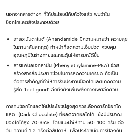
นอกจากสารต่างๆ ที่ให้ประโยชน์กับหัวใจแล้ว พบว่าใน
ช็อกโกแลตยังประกอบด้วย
สารอะนันดาไมด์ (Anandamide มีความหมายว่า ความสุข
ในภาษาสันสกฤต) ทำหน้าที่ลดความเจ็บปวด ควบคุม
อุณหภูมิในร่างกายและกระตุ้นให้อารมณ์ดีขึ้น
สารแฟนิลเอทิลามีน (Phenylethylamine-PEA) ช่วย
สร้างสารสื่อประสาทช่วยในการลดความเครียด ถือเป็น
ตัวการสำคัญที่ทำให้การรับประทานช็อกโกแลตเกิดความ
รู้สึก ‘feel good’ อีกทั้งยังเพิ่มพลังทางเพศอีกด้วย
การกินช็อกโกแลตให้มีประโยชน์สูงสุดควรเลือกดาร์กช็อกโก
แลต (Dark Chocolate) ที่ผลิตจากผลโกโก้ ซึ่งมีปริมาณ
ของโกโก้สูง 70-85% โดยแนะนำให้ทาน 50- 100 กรัม ต่อ
วัน ความถี่ 1-2 ครั้งต่อสัปดาห์ เพื่อประโยชน์ในการป้องกัน