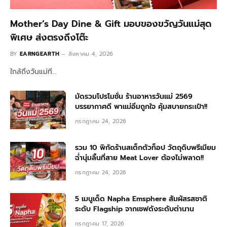
Mother’s Day Dine & Gift มอบของขวัญวันแม่สุด
พิเศษ ส่งตรงถึงโต๊ะ
BY
EARNGEARTH
สิงหาคม 4, 2026
ใกล้ถึงวันแม่ที…
มัดรวมโปรโมชั่น ร้านอาหารวันแม่ 2569
บรรยากาศดี พาแม่อิ่มถูกใจ คุ้มสบายกระเป๋า!!
กรกฎาคม 24, 2026
รวม 10 พิกัดร้านสเต็กตัวท็อป วัตถุดิบพรีเมียม
ฉ่ำนุ่มลิ้นที่สาย Meat Lover ต้องไม่พลาด!!
กรกฎาคม 24, 2026
5 เมนูเด็ด Napha Emsphere สัมผัสรสชาติ
ระดับ Flagship จากเชฟดังระดับตำนาน
กรกฎาคม 17, 2026