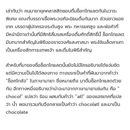
เล่ากันว่า คนมายายุคคลาสสิกชอบดื่มช็อกโกแลตกันในวาระ
พิเศษ ขณะที่บรรดาเชื้อพระวงศ์จะนิยมดื่มกันมาก ส่วนชาวแอซ
เทค บรรดาผู้ปกครองระดับสูง พระ ทหารยศสูง และพ่อค้าที่
มีหน้ามีตาเท่านั้นที่มีสิทธิลิ้มรสเครื่องดื่มศักดิ์สิทธิ์นี้ ช็อกโกแลต
มีบทบาทสำคัญในพิธีของราชวงศ์และศาสนา พระใช้เมล็ดคาเคา
เป็นเครื่องสักการะเทพเจ้า และดื่มในพิธีสำคัญ
สำหรับที่มาของชื่อช็อกโกแลตนั้นยังไม่มีใครอธิบายได้แจ่มชัด
แต่มีความเป็นไปได้สองทาง ทางแรกเป็นคำที่ผันมาจากคำว่า
“ช็อคโกลัจ” ในภาษามายา ซึ่งหมายถึง มาดื่มช็อกโกแลตด้วย
กัน อีกทางหนึ่งอธิบายว่าน่าจะมาจากภาษามายาเช่นกัน คือ ”
chocol” แปลว่า ร้อน ผสมกับคำว่า “atl” ของแอซเทคที่แปล
ว่า น้ำ พอมารวมกันจึงกลายเป็นคำว่า chocolatl และมาเป็น
chocolate