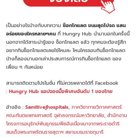
เป็นอย่างไรบ้างกับบทความ
ช็อกโกแลต ขนมสุดโปรด แสน
อร่อยของใครหลายๆคน
ที่ Hungry Hub นำมาบอกในครั้งนี้
นอกจากได้สาระน่ารู้ของ ช็อกโกแลต แล้ว ทุกคนจะต้องรู้สึก
อยากกินช็อกโกแลตเลยใช่ไหมละ ไหนใครชอบกินช็อกโกแลต
บ้างก็ลองมาบอกเล่าประสบการณ์การกินช็อกโกแลต ของ
เพื่อน ๆ กันหน่อย
สามารถติดตามโปรโมชั่น ที่ไม่ควรพลาดได้ที่ Facebook
:
Hungry Hub แอปจองมื้อพิเศษอันดับ 1 ของไทย
อ้างอิง :
Samitivejhospitals
,
ภาควิชากายวิภาคศาสตร์
คณะทันตแพทยศาสตร์ จุฬาลงกรณ์มหาวิทยาลัย
,
สำนักงาน
โครงการอนุรักษ์พันธุกรรมพืชอันเนื่องมาจากพระราชดำริ
สมเด็จพระเทพรัตนราชสุดาฯ สยามบรมราชกุมารี