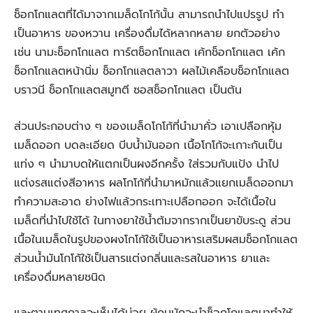
ช็อกโกแลตที่ได้มาจากเมล็ดโกโก้นั้น สามารถนำไปแปรรูป ทำ
เป็นอาหาร ของหวาน เครื่องดื่มได้หลากหลาย ยกตัวอย่าง
เช่น
นามะช็อกโกแลต
ทาร์ตช็อกโกแลต
เค้กช็อกโกแลต
เค้ก
ช็อกโกแลตหน้านิ่ม
ช็อกโกแลตลาวา ผลไม้
เคลือบช็อกโกแลต
บราวนี
ช็อกโกแลตสมูทตี
ซอสช็อกโกแลต เป็นต้น
ส่วนประกอบต่าง ๆ ของเมล็ดโกโก้ที่นำมาคั่ว เอาเปลือกหุ้ม
เมล็ดออก บดละเอียด บีบน้ำมันออก เนื้อโกโก้จะเกาะกันเป็น
แท่ง ๆ นำมาบดให้แตกเป็นผงอีกครั้ง ใส่รวมกับแป้ง นำไป
แต่งรสแต่งสีอาหาร ผลโกโก้ที่นำมาหมักแล้วแยกเมล็ดออกมา
ทำความสะอาด ย่างไฟแล้วกระเทาะเปลือกออก จะได้เนื้อใน
เมล็ดที่นำไปใช้ได้ ในทางยาใช้น้ำต้มจากรากเป็นยาขับระดู ส่วน
เนื้อในเมล็ดในรูปของผงโกโก้ใช้เป็นอาหารเสริมผสมช็อกโกแลต
ส่วนน้ำมันโกโก้ใช้เป็นสารแต่งกลิ่นและรสในอาหาร ยาและ
เครื่องดื่มหลายชนิด