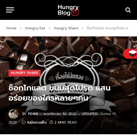
Home
Hungry Eat
Hungry Share
ช็อกโกแลต ขนมสุดโปรด แสนอร่อยของใครหลายๆคน
»
»
»
HUNGRY SHARE
ช็อกโกแลต ขนมสุดโปรด แสน
อร่อยของใครหลายๆคน
BY
FONG
พฤศจิกายน 30, 2022
UPDATED:
มีนาคม 15,
2023
ไม่มีความเห็น
2 MINS READ