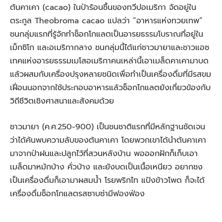
ต้นคาเคา (cacao) ในป่าร้อนชื้นของทวีปอเมริกา จัดอยู่ใน
ตระกูล Theobroma cacao แปลว่า “อาหารแห่งทวยเทพ”
ชนกลุ่มแรกที่รู้จักทำช็อกโกแลตเป็นอารยธรรมโบราณที่อยู่ใน
เม็กซิโก และอเมริกากลาง ชนกลุ่มนี้ได้แก่ชาวมายาและชาวแอซ
เทคแห่งอารยธรรมเมโสอเมริกาคนเหล่านี้เอาเมล็ดคาเคามาบด
แล้วผสมกับเครื่องปรุงหลาย
ชนิดเพื่อทำเป็นเครื่องดื่มที่มีรสขม
เฝื่อนนอกจากใช้ประกอบอาหารแล้วช็อกโกแลตยังเกี่ยวข้องกับ
วิถีชีวิตเชิงศาสนาและสังคมด้วย
ชาวมายา (ค.ศ.250-900) เป็นชนชาติแรกที่มีหลักฐานชัดเจน
ว่าได้ค้นพบความลับของต้นคาเคา โดยพวกเขาได้นำต้นคาเคา
มาจากป่าฝนและปลูกไว้ที่สวนหลังบ้าน พอออกฝักก็เก็บเอา
เมล็ดมาหมักบ้าง คั่วบ้าง และยังบดเป็นเนื้อเหนียว อยากชง
เป็นเครื่องดื่มก็เอามาผสมน้ำ โรยพริกไท แป้งข้าวโพด ก็จะได้
เครื่องดื่มช็อกโกแลตรสซาบซ่ามีฟองฟ่อง